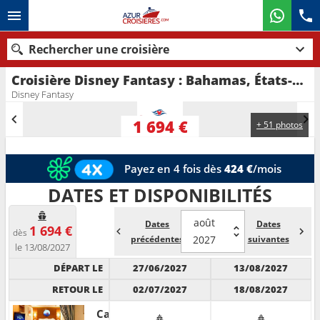
Rechercher une croisière
Croisière Disney Fantasy : Bahamas, États-Unis au départ de Port Canaveral
Nos destinations
Disney Fantasy
Mois de départ
1 694 €
+ 51 photos
Ports
Compagnies
Payez en 4 fois dès
424 €
/mois
Rechercher
DATES ET DISPONIBILITÉS
août
Dates
Dates
1 694 €
dès
précédentes
2027
suivantes
le 13/08/2027
DÉPART LE
27/06/2027
13/08/2027
RETOUR LE
02/07/2027
18/08/2027
Cabine