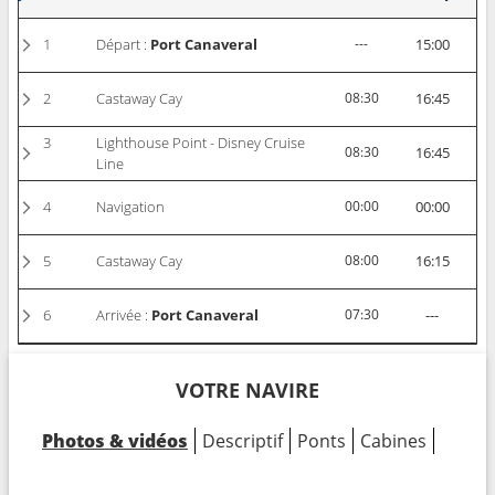
1
Départ :
Port Canaveral
---
15:00
2
Castaway Cay
08:30
16:45
3
Lighthouse Point - Disney Cruise
08:30
16:45
Line
4
Navigation
00:00
00:00
5
Castaway Cay
08:00
16:15
6
Arrivée :
Port Canaveral
07:30
---
VOTRE NAVIRE
Photos & vidéos
Descriptif
Ponts
Cabines