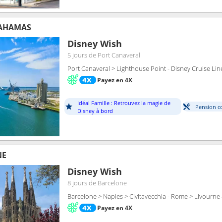
BAHAMAS
Disney Wish
5 jours
de Port Canaveral
Port Canaveral > Lighthouse Point - Disney Cruise Lin
Payez en 4X
Idéal Famille : Retrouvez la magie de
Pension c
Disney à bord
NE
Disney Wish
8 jours
de Barcelone
Barcelone > Naples > Civitavecchia - Rome > Livourne
Payez en 4X