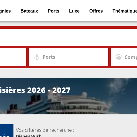
gnies
Bateaux
Ports
Luxe
Offres
Thématiqu
Ports
Comp
isières 2026 - 2027
Vos critères de recherche :
vées
Disney Wish