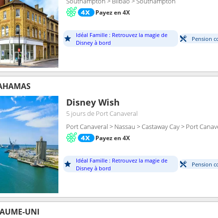
Southampton > Bilbao > Southampton
Payez en 4X
Idéal Famille : Retrouvez la magie de
Pension c
Disney à bord
BAHAMAS
Disney Wish
5 jours
de Port Canaveral
Port Canaveral > Nassau > Castaway Cay > Port Canav
Payez en 4X
Idéal Famille : Retrouvez la magie de
Pension c
Disney à bord
YAUME-UNI