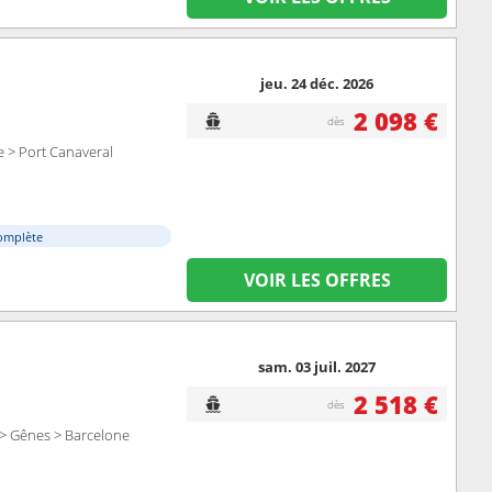
jeu. 24 déc. 2026
2 098 €
dès
e > Port Canaveral
omplète
VOIR LES OFFRES
sam. 03 juil. 2027
2 518 €
dès
 > Gênes > Barcelone