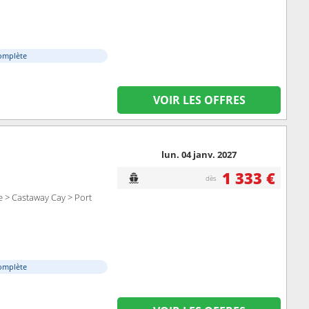
omplète
VOIR LES OFFRES
lun. 04 janv. 2027
1 333 €
dès
e > Castaway Cay > Port
omplète