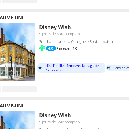
YAUME-UNI
Disney Wish
5 jours
de Southampton
Southampton > La Corogne > Southampton
Payez en 4X
Idéal Famille : Retrouvez la magie de
Pension c
Disney à bord
YAUME-UNI
Disney Wish
5 jours
de Southampton