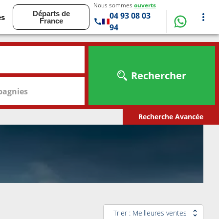
Nous sommes
ouverts
Départs de
04 93 08 03
es
France
94
Rechercher
agnies
Recherche Avancée
Trier : Meilleures ventes