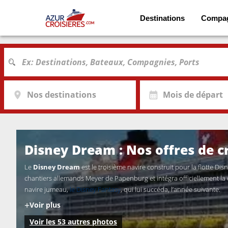
Destinations
Compa
Nos destinations
Mois de départ
Disney Dream : Nos offres de cr
Le
Disney Dream
est le troisième navire construit pour la flotte Di
chantiers allemands Meyer de Papenburg et intégra officiellement la 
navire jumeau,
le Disney Fantasy
, qui lui succéda, l’année suivante.
+
Voir plus
Voir les 53 autres photos