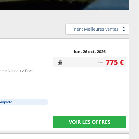
Trier : Meilleures ventes
lun. 26 oct. 2026
775 €
dès
ne > Nassau > Fort
omplète
VOIR LES OFFRES