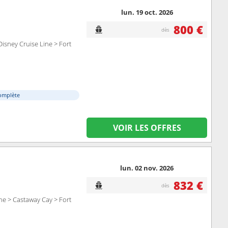
lun. 19 oct. 2026
800 €
dès
isney Cruise Line > Fort
omplète
VOIR LES OFFRES
lun. 02 nov. 2026
832 €
dès
ne > Castaway Cay > Fort