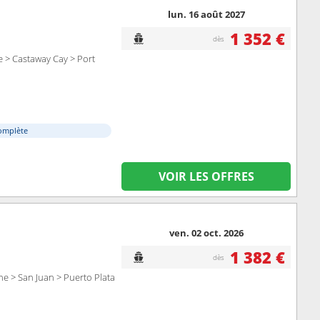
lun. 16 août 2027
1 352 €
dès
e > Castaway Cay > Port
omplète
VOIR LES OFFRES
ven. 02 oct. 2026
1 382 €
dès
ne > San Juan > Puerto Plata