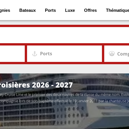
gnies
Bateaux
Ports
Luxe
Offres
Thématiqu
Ports
Comp
oisières 2026 - 2027
sney Cruise Line et le premier des deux navires de la classe du même nom. Evol
compagnie lors de son baptême effectué le 19 janvier 2011 par la chanteuse J