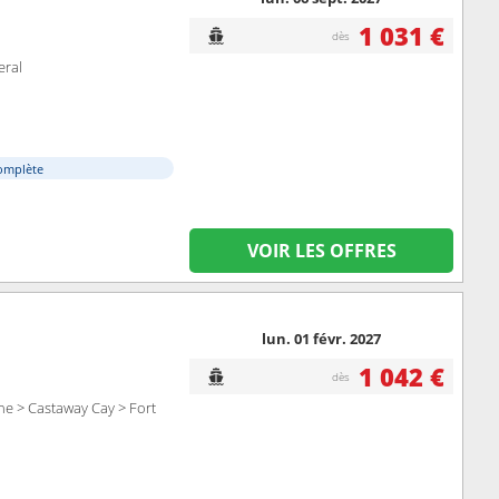
1 031 €
dès
eral
omplète
VOIR LES OFFRES
lun. 01 févr. 2027
1 042 €
dès
ne > Castaway Cay > Fort