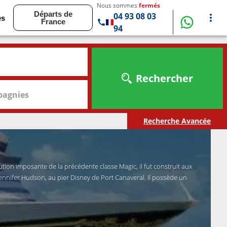
Nous sommes
fermés
Départs de
04 93 08 03
es
France
94
Rechercher
agnies
Recherche Avancée
ution imposante de la précédente classe Magic, il fut construit aux
ennifer Hudson, au pier Disney de Port Canaveral. Il possède un