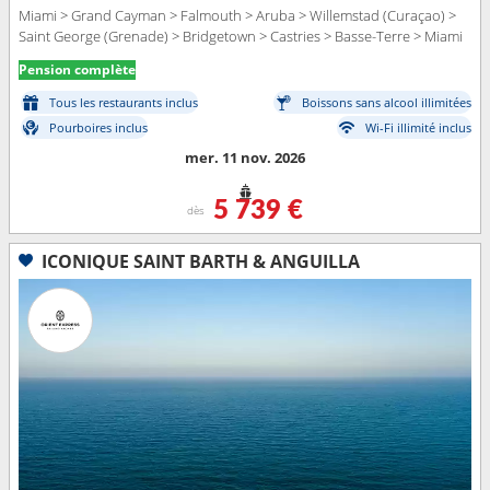
Miami > Grand Cayman > Falmouth > Aruba > Willemstad (Curaçao) >
Saint George (Grenade) > Bridgetown > Castries > Basse-Terre > Miami
Pension complète
Tous les restaurants inclus
Boissons sans alcool illimitées
Pourboires inclus
Wi-Fi illimité inclus
mer. 11 nov. 2026
5 739 €
dès
ICONIQUE SAINT BARTH & ANGUILLA