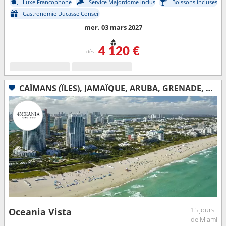
Luxe Francophone
Service Majordome inclus
Boissons incluses
Gastronomie Ducasse Conseil
mer. 03 mars 2027
4 120 €
dès
CAÏMANS (ÎLES), JAMAÏQUE, ARUBA, GRENADE, BARBADE, SAINTE-LUCIE, GUADELOUPE, ÉTATS-UNIS
15 jours
Oceania Vista
de Miami