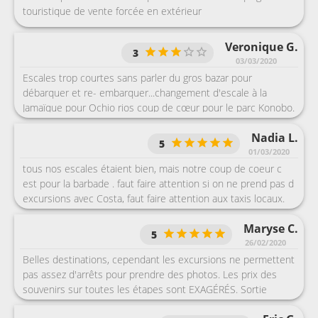
touristique de vente forcée en extérieur
Veronique G.
3
03/03/2020
Escales trop courtes sans parler du gros bazar pour
débarquer et re- embarquer...changement d'escale à la
Jamaïque pour Ochio rios coup de cœur pour le parc Konobo.
Aruba il y a des bus locaux juste en face des terminaux pour
Nadia L.
aller aux plages. Wifi gratuit dans le centre commercial
5
Renaissance
01/03/2020
tous nos escales étaient bien, mais notre coup de coeur c
est pour la barbade . faut faire attention si on ne prend pas d
excursions avec Costa, faut faire attention aux taxis locaux.
Maryse C.
5
26/02/2020
Belles destinations, cependant les excursions ne permettent
pas assez d'arrêts pour prendre des photos. Les prix des
souvenirs sur toutes les étapes sont EXAGÉRÉS. Sortie
snorkling sur la barrière de corail excellente. Sous marin,