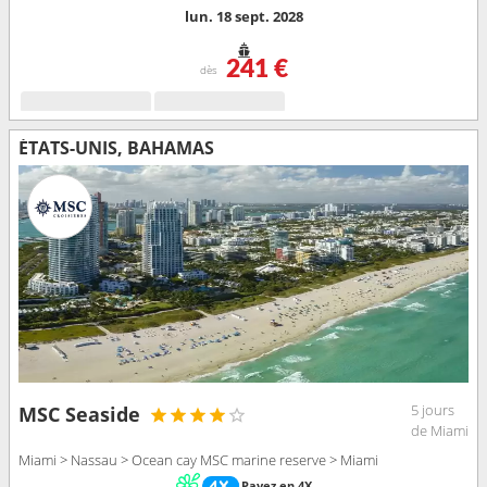
lun. 18 sept. 2028
241 €
dès
ÉTATS-UNIS, BAHAMAS
5 jours
MSC Seaside
de Miami
Miami > Nassau > Ocean cay MSC marine reserve > Miami
Payez en 4X