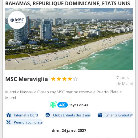
BAHAMAS, RÉPUBLIQUE DOMINICAINE, ÉTATS-UNIS
7 jours
MSC Meraviglia
de Miami
Miami > Nassau > Ocean cay MSC marine reserve > Puerto Plata >
Miami
Payez en 4X
Internet à bord
Clubs Enfants dès 3 ans
Enfants Gratuits*
Pension complète
dim. 24 janv. 2027