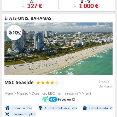
+
327 €
1 000 €
dès
dès
ÉTATS-UNIS, BAHAMAS
5 jours
MSC Seaside
de Miami
Miami > Nassau > Ocean cay MSC marine reserve > Miami
Payez en 4X
Internet à bord
Clubs Enfants dès 3 ans
Enfants Gratuits*
Pension complète