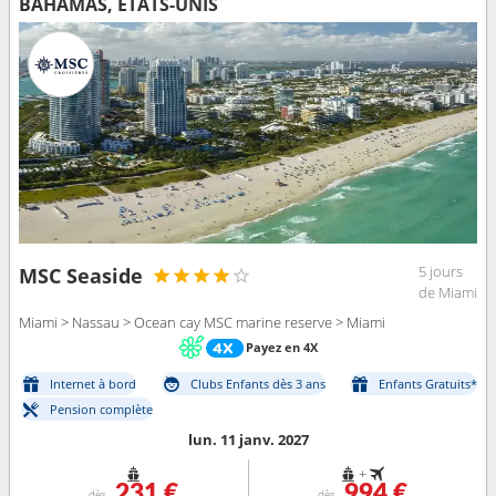
BAHAMAS, ÉTATS-UNIS
5 jours
MSC Seaside
de Miami
Miami > Nassau > Ocean cay MSC marine reserve > Miami
Payez en 4X
Internet à bord
Clubs Enfants dès 3 ans
Enfants Gratuits*
Pension complète
lun. 11 janv. 2027
+
231 €
994 €
dès
dès