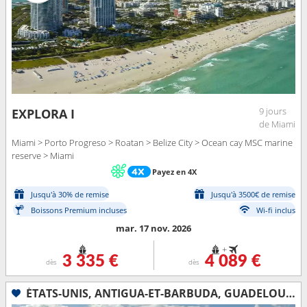
9 jours
EXPLORA I
de Miami
Miami > Porto Progreso > Roatan > Belize City > Ocean cay MSC marine
reserve > Miami
Payez en 4X
Jusqu'à 30% de remise
Jusqu'à 3500€ de remise
Boissons Premium incluses
Wi-fi inclus
mar. 17 nov. 2026
+
3 335 €
4 089 €
dès
dès
ÉTATS-UNIS, ANTIGUA-ET-BARBUDA, GUADELOUPE, SAINT-MARTIN, PORTO RICO