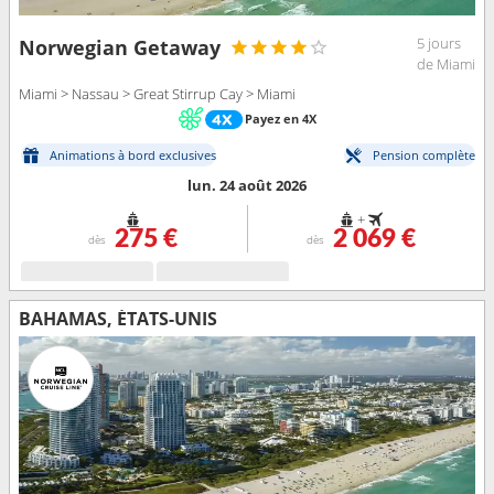
5 jours
Norwegian Getaway
de Miami
Miami > Nassau > Great Stirrup Cay > Miami
Payez en 4X
Animations à bord exclusives
Pension complète
lun. 24 août 2026
+
275 €
2 069 €
dès
dès
BAHAMAS, ÉTATS-UNIS