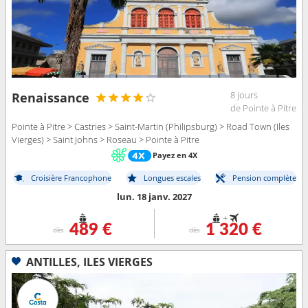
8 jours
Renaissance
de Pointe à Pitre
Pointe à Pitre > Castries > Saint-Martin (Philipsburg) > Road Town (Iles
Vierges) > Saint Johns > Roseau > Pointe à Pitre
Payez en 4X
Croisière Francophone
Longues escales
Pension complète
lun. 18 janv. 2027
+
489 €
1 320 €
dès
dès
ANTILLES, ILES VIERGES