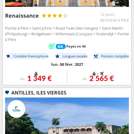
12 jours
Renaissance
de Pointe à Pitre
Pointe à Pitre > Saint Johns > Road Town (Iles Vierges) > Saint-Martin
(Philipsburg) > Bridgetown > Willemstad (Curaçao) > Kralendijk > Pointe
à Pitre
Payez en 4X
Croisière Francophone
Longues escales
Pension complète
lun. 08 févr. 2027
+
1 349 €
2 565 €
dès
dès
ANTILLES, ILES VIERGES