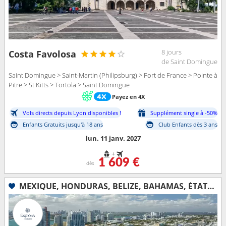
8 jours
Costa Favolosa
de Saint Domingue
Saint Domingue > Saint-Martin (Philipsburg) > Fort de France > Pointe à
Pitre > St Kitts > Tortola > Saint Domingue
Payez en 4X
Vols directs depuis Lyon disponibles !
Supplément single à -50%
Enfants Gratuits jusqu'à 18 ans
Club Enfants dès 3 ans
lun. 11 janv. 2027
+
1 609 €
dès
MEXIQUE, HONDURAS, BELIZE, BAHAMAS, ÉTATS-UNIS