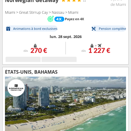
de Miami
Miami > Great Stirrup Cay > Nassau > Miami
Payez en 4X
Animations à bord exclusives
Pension complète
lun. 28 sept. 2026
+
270 €
1 227 €
dès
dès
ÉTATS-UNIS, BAHAMAS