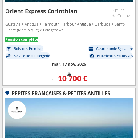
5 jours
Orient Express Corinthian
de Gustavia
Gustavia > Antigua > Falmouth Harbour Antigua > Barbuda > Saint-
Pierre (Martinique) > Bridgetown
Pension complète
Boissons Premium
Gastronomie Signature
Service de conciergerie
Expériences Exclusives
mar. 17 nov. 2026
10 700 €
dès
PÉPITES FRANÇAISES & PETITES ANTILLES