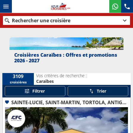
Rechercher une croisière
Nos destinations
Croisières Caraïbes : Offres et promotions
2026 - 2027
Mois de départ
Vos critères de recherche :
3109
Ports
Compagnies
Caraïbes
croisières
Filtrer
Trier
Rechercher
SAINTE-LUCIE, SAINT-MARTIN, TORTOLA, ANTIGUA-ET-BARBUDA, DOMINIQUE, GUADELOUPE