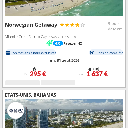
5 jours
Norwegian Getaway
de Miami
Miami > Great Stirrup Cay > Nassau > Miami
Payez en 4X
Animations à bord exclusives
Pension complète
lun. 31 août 2026
+
295 €
1 637 €
dès
dès
ÉTATS-UNIS, BAHAMAS