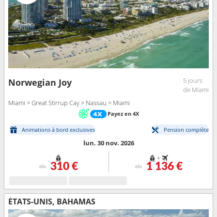
5 jours
Norwegian Joy
de Miami
Miami > Great Stirrup Cay > Nassau > Miami
Payez en 4X
Animations à bord exclusives
Pension complète
lun. 30 nov. 2026
+
310 €
1 136 €
dès
dès
ÉTATS-UNIS, BAHAMAS