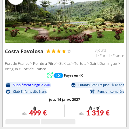
8 jours
Costa Favolosa
de Fort de France
Fort de France > Pointe à Pitre > St Kitts > Tortola > Saint Domingue >
Antigua > Fort de France
Payez en 4X
Supplément single à -50%
Enfants Gratuits jusqu'à 18 ans
Club Enfants dès 3 ans
Pension complète
jeu. 14 janv. 2027
+
499 €
1 319 €
dès
dès