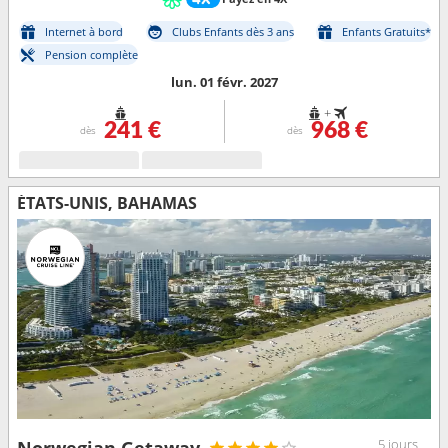
Internet à bord
Clubs Enfants dès 3 ans
Enfants Gratuits*
Pension complète
lun. 01 févr. 2027
+
241 €
968 €
dès
dès
ÉTATS-UNIS, BAHAMAS
5 jours
Norwegian Getaway