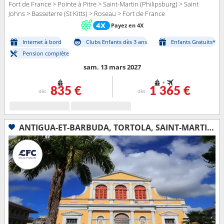
Fort de France > Pointe à Pitre > Saint-Martin (Philipsburg) > Saint
Johns > Basseterre (St Kitts) > Roseau > Fort de France
Payez en 4X
Internet à bord
Clubs Enfants dès 3 ans
Enfants Gratuits*
Pension complète
sam. 13 mars 2027
+
835 €
1 365 €
dès
dès
ANTIGUA-ET-BARBUDA, TORTOLA, SAINT-MARTIN, BARBADE, BONAIRE, GUADELOUPE