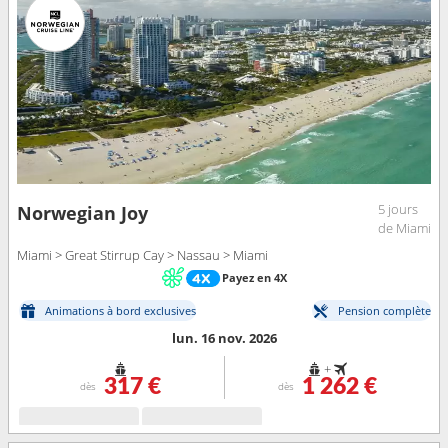
5 jours
Norwegian Joy
de Miami
Miami > Great Stirrup Cay > Nassau > Miami
Payez en 4X
Animations à bord exclusives
Pension complète
lun. 16 nov. 2026
+
317 €
1 262 €
dès
dès