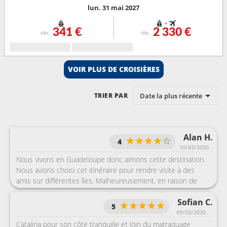
lun. 31 mai 2027
+
341 €
2 330 €
dès
dès
VOIR PLUS DE CROISIÈRES
Date la plus récente
TRIER PAR
Alan H.
4
10/03/2020
Nous vivons en Guadeloupe donc aimons cette destination.
Nous avions choisi cet itinéraire pour rendre visite à des
amis sur différentes îles. Malheureusement, en raison de
l'épidémie de coronavirus, nous n'avons pu débarquer à St
Sofian C.
Kitts.
5
09/03/2020
Catalina pour son côté tranquille et loin du matraquage