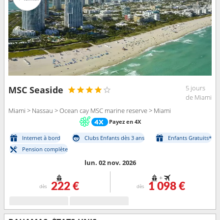
5 jours
MSC Seaside
de Miami
Miami > Nassau > Ocean cay MSC marine reserve > Miami
Payez en 4X
Internet à bord
Clubs Enfants dès 3 ans
Enfants Gratuits*
Pension complète
lun. 02 nov. 2026
+
222 €
1 098 €
dès
dès