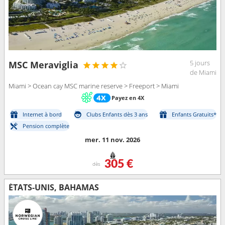
5 jours
MSC Meraviglia
de Miami
Miami > Ocean cay MSC marine reserve > Freeport > Miami
Payez en 4X
Internet à bord
Clubs Enfants dès 3 ans
Enfants Gratuits*
Pension complète
mer. 11 nov. 2026
305 €
dès
ÉTATS-UNIS, BAHAMAS