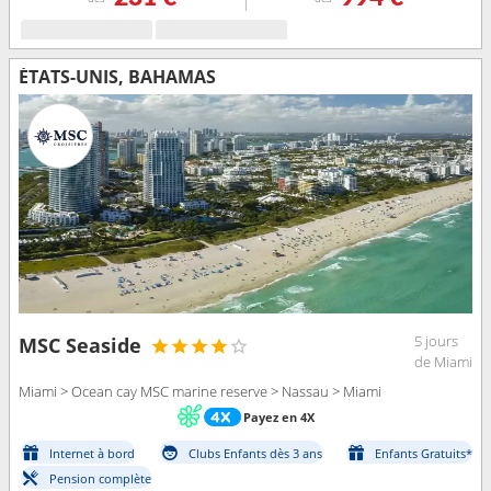
ÉTATS-UNIS, BAHAMAS
5 jours
MSC Seaside
de Miami
Miami > Ocean cay MSC marine reserve > Nassau > Miami
Payez en 4X
Internet à bord
Clubs Enfants dès 3 ans
Enfants Gratuits*
Pension complète