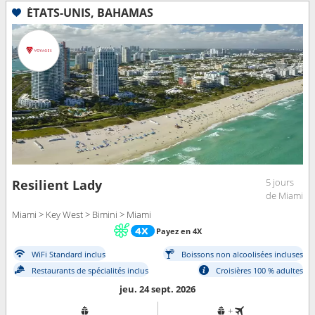
ÉTATS-UNIS, BAHAMAS
5 jours
Resilient Lady
de Miami
Miami > Key West > Bimini > Miami
Payez en 4X
WiFi Standard inclus
Boissons non alcoolisées incluses
Restaurants de spécialités inclus
Croisières 100 % adultes
jeu. 24 sept. 2026
+