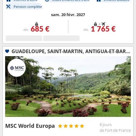
Pension complète
sam. 20 févr. 2027
+
685 €
1 765 €
dès
dès
GUADELOUPE, SAINT-MARTIN, ANTIGUA-ET-BARBUDA, SAINT-CHRISTOPHE-ET-NIÉVÈS, DOMINIQUE, MARTINIQUE
8 jours
MSC World Europa
de Fort de France