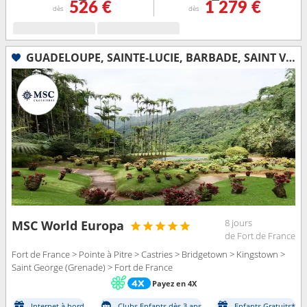
526 €
1 279 €
dès
dès
GUADELOUPE, SAINTE-LUCIE, BARBADE, SAINT VINCENT-ET-LES-GRENADINES, GRENADE, MARTINIQUE
8 jours
MSC World Europa
de Fort de France
Fort de France > Pointe à Pitre > Castries > Bridgetown > Kingstown >
Saint George (Grenade) > Fort de France
Payez en 4X
Internet à bord
Clubs Enfants dès 3 ans
Enfants Gratuits*