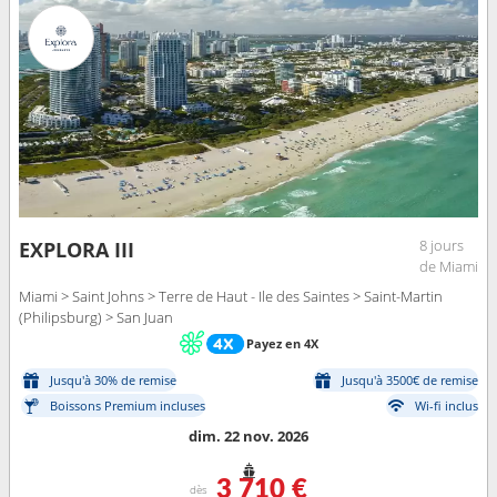
8 jours
EXPLORA III
de Miami
Miami > Saint Johns > Terre de Haut - Ile des Saintes > Saint-Martin
(Philipsburg) > San Juan
Payez en 4X
Jusqu'à 30% de remise
Jusqu'à 3500€ de remise
Boissons Premium incluses
Wi-fi inclus
dim. 22 nov. 2026
3 710 €
dès