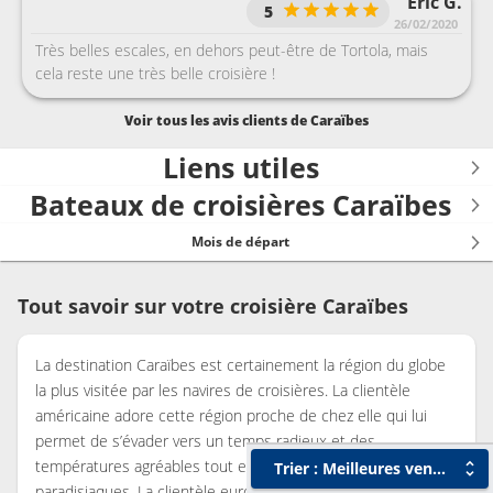
Eric G.
cette excursion aurait mérité des casques pour traduction
5
en français. D'ailleurs toutes les excursions devraient être
26/02/2020
équipées de masques traducteurs
Très belles escales, en dehors peut-être de Tortola, mais
cela reste une très belle croisière !
Voir tous les avis clients de Caraïbes
Liens utiles
Bateaux de croisières Caraïbes
Mois de départ
Tout savoir sur votre croisière Caraïbes
La destination Caraïbes est certainement la région du globe
la plus visitée par les navires de croisières. La clientèle
américaine adore cette région proche de chez elle qui lui
permet de s’évader vers un temps radieux et des
températures agréables tout en profitant de paysages
Trier : Meilleures ventes
paradisiaques. La clientèle européenne apprécie également