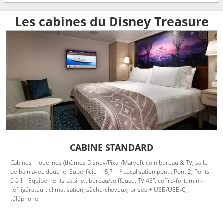
Les cabines du Disney Treasure
CABINE STANDARD
Cabines modernes (thèmes Disney/Pixar/Marvel), coin bureau & TV, salle
de bain avec douche. Superficie : 15,7 m² Localisation pont : Pont 2, Ponts
6 à 11 Équipements cabine : bureau/coiffeuse, TV 43", coffre-fort, mini-
réfrigérateur, climatisation, sèche-cheveux, prises + USB/USB-C,
téléphone