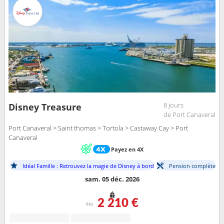
8 jours
Disney Treasure
de Port Canaveral
Port Canaveral > Saint thomas > Tortola > Castaway Cay > Port
Canaveral
Payez en 4X
Idéal Famille : Retrouvez la magie de Disney à bord
Pension complète
sam. 05 déc. 2026
2 210 €
dès