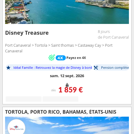
8 jours
Disney Treasure
de Port Canaveral
Port Canaveral > Tortola > Saint thomas > Castaway Cay > Port
Canaveral
Payez en 4X
Idéal Famille : Retrouvez la magie de Disney à bord
Pension complète
sam. 12 sept. 2026
1 859 €
dès
TORTOLA, PORTO RICO, BAHAMAS, ÉTATS-UNIS