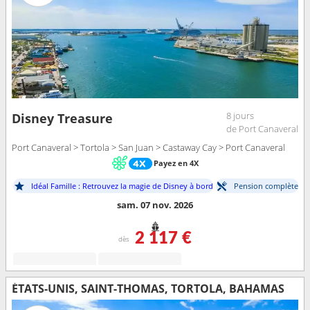
8 jours
Disney Treasure
de Port Canaveral
Port Canaveral > Tortola > San Juan > Castaway Cay > Port Canaveral
Payez en 4X
Idéal Famille : Retrouvez la magie de Disney à bord
Pension complète
sam. 07 nov. 2026
2 117 €
dès
ÉTATS-UNIS, SAINT-THOMAS, TORTOLA, BAHAMAS