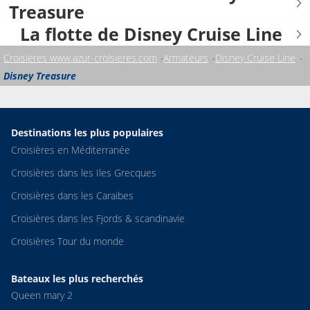
Treasure
La flotte de Disney Cruise Line
Croisières www.azur-croisieres.com
Armateurs
Disney Cruise Line
Disney Treasure
Destinations les plus populaires
Croisières en Méditerranée
Croisières dans les Iles Grecques
Croisières dans les Caraibes
Croisières dans les Fjords & scandinavie
Croisières Tour du monde
Bateaux les plus recherchés
Queen mary 2