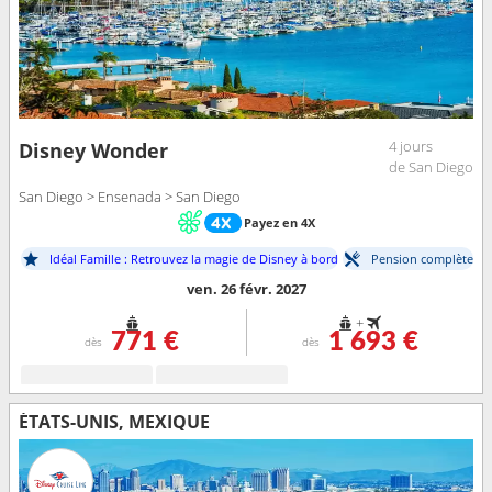
4 jours
Disney Wonder
de San Diego
San Diego > Ensenada > San Diego
Payez en 4X
Idéal Famille : Retrouvez la magie de Disney à bord
Pension complète
ven. 26 févr. 2027
+
771 €
1 693 €
dès
dès
ÉTATS-UNIS, MEXIQUE