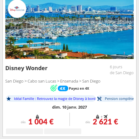
6 jours
Disney Wonder
de San Diego
San Diego > Cabo san Lucas > Ensenada > San Diego
Payez en 4X
Idéal Famille : Retrouvez la magie de Disney à bord
Pension complète
dim. 10 janv. 2027
+
1 004 €
2 621 €
dès
dès