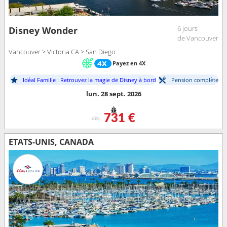
6 jours
Disney Wonder
de Vancouver
Vancouver > Victoria CA > San Diego
Payez en 4X
Idéal Famille : Retrouvez la magie de Disney à bord
Pension complète
lun. 28 sept. 2026
731 €
dès
ÉTATS-UNIS, CANADA