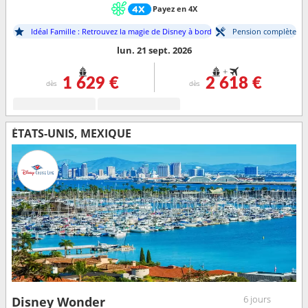
Payez en 4X
Idéal Famille : Retrouvez la magie de Disney à bord
Pension complète
lun. 21 sept. 2026
+
1 629 €
2 618 €
dès
dès
ÉTATS-UNIS, MEXIQUE
6 jours
Disney Wonder