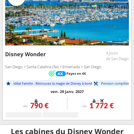
4 jours
Disney Wonder
de San Diego
San Diego > Santa Catalina (île) > Ensenada > San Diego
Payez en 4X
Idéal Famille : Retrouvez la magie de Disney à bord
Pension complète
ven. 29 janv. 2027
+
790 €
1 772 €
dès
dès
Les cabines du Disney Wonder