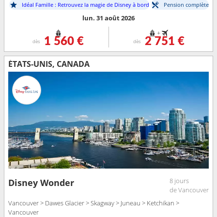
Idéal Famille : Retrouvez la magie de Disney à bord
Pension complète
lun. 31 août 2026
+
1 560 €
2 751 €
dès
dès
ÉTATS-UNIS, CANADA
8 jours
Disney Wonder
de Vancouver
Vancouver > Dawes Glacier > Skagway > Juneau > Ketchikan >
Vancouver