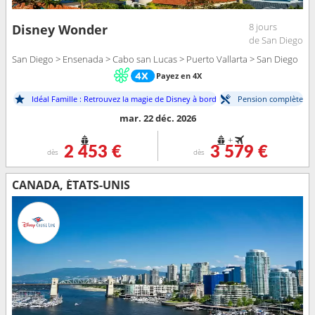
8 jours
Disney Wonder
de San Diego
San Diego > Ensenada > Cabo san Lucas > Puerto Vallarta > San Diego
Payez en 4X
Idéal Famille : Retrouvez la magie de Disney à bord
Pension complète
mar. 22 déc. 2026
+
2 453 €
3 579 €
dès
dès
CANADA, ÉTATS-UNIS