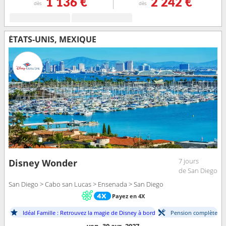
1 136 €
2 242 €
dès
dès
ÉTATS-UNIS, MEXIQUE
7 jours
Disney Wonder
de San Diego
San Diego > Cabo san Lucas > Ensenada > San Diego
Payez en 4X
Idéal Famille : Retrouvez la magie de Disney à bord
Pension complète