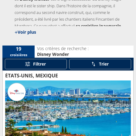
dont il est le sister ship. Dans l’histoire de la compagnie, il
correspond au second navire construit, qui, comme le
précédent, a été livré par les chantiers italiens Fincantieri de
Marghera. Ce paquebot a effectué
sa croisière inaugurale
+
Voir plus
le 15 août 1999
. Par ailleurs, il a subi à l’automne 2016, une
grande rénovation aux chantiers espagnols Navantia de
Cadix. La majeure partie des espaces communs ainsi que
Vos critères de recherche :
19
l’intégralité des cabines ont bénéficié d’une nouvelle
Disney Wonder
croisières
décoration et des boutiques y ont été ajoutées.
Filtrer
Trier
ÉTATS-UNIS, MEXIQUE