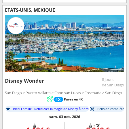
ÉTATS-UNIS, MEXIQUE
8 jours
Disney Wonder
de San Diego
San Diego > Puerto Vallarta > Cabo san Lucas > Ensenada > San Diego
Payez en 4X
Idéal Famille : Retrouvez la magie de Disney à bord
Pension complète
sam. 03 oct. 2026
+