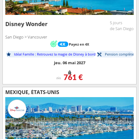
5 jours
Disney Wonder
de San Diego
San Diego > Vancouver
Payez en 4X
Idéal Famille : Retrouvez la magie de Disney à bord
Pension complète
jeu. 06 mai 2027
761 €
dès
MEXIQUE, ÉTATS-UNIS