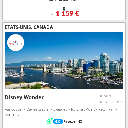
ven. 30 avr. 2027
1 159 €
dès
ÉTATS-UNIS, CANADA
8 jours
Disney Wonder
de Vancouver
Vancouver > Dawes Glacier > Skagway > Icy Strait Point > Ketchikan >
Vancouver
Payez en 4X