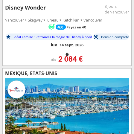
8 jours
Disney Wonder
de Vancouver
Vancouver > Skagway > Juneau > Ketchikan > Vancouver
Payez en 4X
Idéal Famille : Retrouvez la magie de Disney à bord
Pension complète
lun. 14 sept. 2026
2 084 €
dès
MEXIQUE, ÉTATS-UNIS