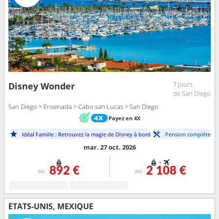
7 jours
Disney Wonder
de San Diego
San Diego > Ensenada > Cabo san Lucas > San Diego
Payez en 4X
Idéal Famille : Retrouvez la magie de Disney à bord
Pension complète
mar. 27 oct. 2026
+
892 €
2 108 €
dès
dès
ÉTATS-UNIS, MEXIQUE