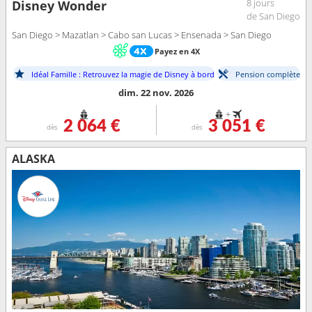
8 jours
Disney Wonder
de San Diego
San Diego > Mazatlan > Cabo san Lucas > Ensenada > San Diego
Payez en 4X
Idéal Famille : Retrouvez la magie de Disney à bord
Pension complète
dim. 22 nov. 2026
+
2 064 €
3 051 €
dès
dès
ALASKA