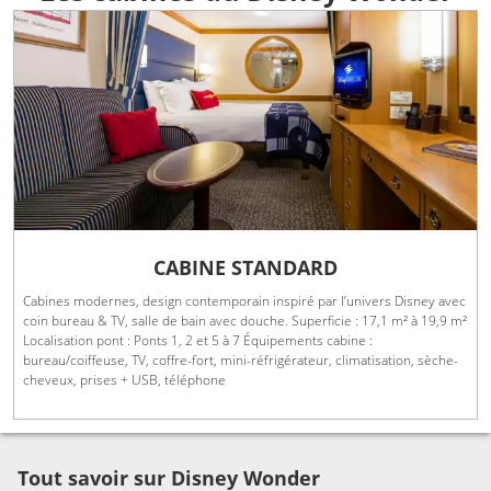
CABINE STANDARD
Cabines modernes, design contemporain inspiré par l’univers Disney avec
coin bureau & TV, salle de bain avec douche. Superficie : 17,1 m² à 19,9 m²
Localisation pont : Ponts 1, 2 et 5 à 7 Équipements cabine :
bureau/coiffeuse, TV, coffre-fort, mini-réfrigérateur, climatisation, sèche-
cheveux, prises + USB, téléphone
Tout savoir sur Disney Wonder