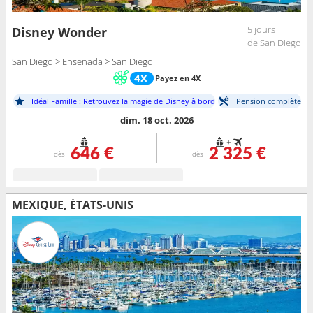
5 jours
Disney Wonder
de San Diego
San Diego > Ensenada > San Diego
Payez en 4X
Idéal Famille : Retrouvez la magie de Disney à bord
Pension complète
dim. 18 oct. 2026
+
646 €
2 325 €
dès
dès
MEXIQUE, ÉTATS-UNIS