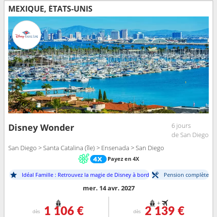
MEXIQUE, ÉTATS-UNIS
6 jours
Disney Wonder
de San Diego
San Diego > Santa Catalina (île) > Ensenada > San Diego
Payez en 4X
Idéal Famille : Retrouvez la magie de Disney à bord
Pension complète
mer. 14 avr. 2027
+
1 106 €
2 139 €
dès
dès