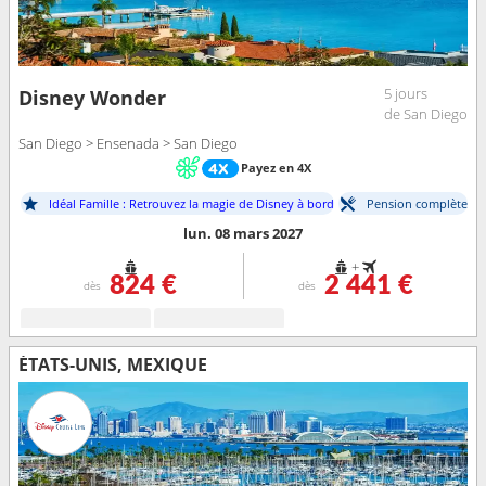
5 jours
Disney Wonder
de San Diego
San Diego > Ensenada > San Diego
Payez en 4X
Idéal Famille : Retrouvez la magie de Disney à bord
Pension complète
lun. 08 mars 2027
+
824 €
2 441 €
dès
dès
ÉTATS-UNIS, MEXIQUE