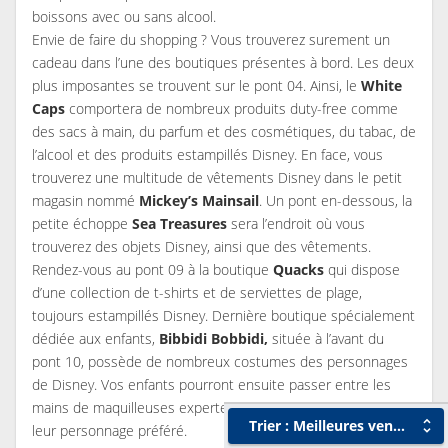
boissons avec ou sans alcool.
Envie de faire du shopping ? Vous trouverez surement un
cadeau dans l’une des boutiques présentes à bord. Les deux
plus imposantes se trouvent sur le pont 04. Ainsi, le
White
Caps
comportera de nombreux produits duty-free comme
des sacs à main, du parfum et des cosmétiques, du tabac, de
l’alcool et des produits estampillés Disney. En face, vous
trouverez une multitude de vêtements Disney dans le petit
magasin nommé
Mickey’s Mainsail
. Un pont en-dessous, la
petite échoppe
Sea Treasures
sera l’endroit où vous
trouverez des objets Disney, ainsi que des vêtements.
Rendez-vous au pont 09 à la boutique
Quacks
qui dispose
d’une collection de t-shirts et de serviettes de plage,
toujours estampillés Disney. Dernière boutique spécialement
dédiée aux enfants,
Bibbidi Bobbidi,
située à l’avant du
pont 10, possède de nombreux costumes des personnages
de Disney. Vos enfants pourront ensuite passer entre les
mains de maquilleuses expertes afin de devenir pleinement
Trier : Meilleures ventes
leur personnage préféré.