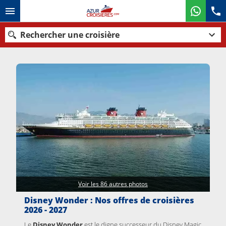
Rechercher une croisière
Nos destinations
Mois de départ
Ports
Compagnies
Rechercher
Voir les 86 autres photos
Disney Wonder : Nos offres de croisières
2026 - 2027
Le
Disney Wonder
est le digne successeur du Disney Magic