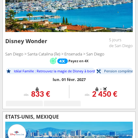
5 jours
Disney Wonder
de San Diego
San Diego > Santa Catalina (île) > Ensenada > San Diego
Payez en 4X
Idéal Famille : Retrouvez la magie de Disney à bord
Pension complète
lun. 01 févr. 2027
+
833 €
2 450 €
dès
dès
ÉTATS-UNIS, MEXIQUE