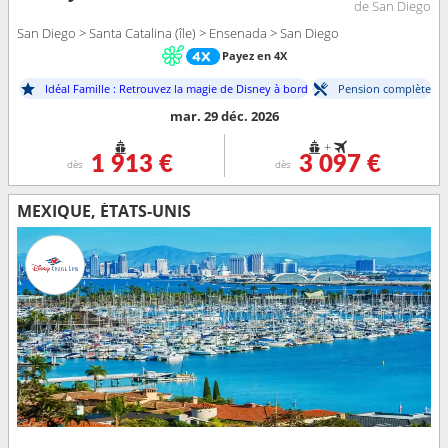
de San Diego
San Diego > Santa Catalina (île) > Ensenada > San Diego
Payez en 4X
Idéal Famille : Retrouvez la magie de Disney à bord
Pension complète
mar. 29 déc. 2026
+
1 913 €
3 097 €
dès
dès
MEXIQUE, ÉTATS-UNIS