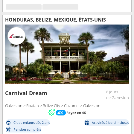
HONDURAS, BELIZE, MEXIQUE, ÉTATS-UNIS
8 jours
Carnival Dream
de Galveston
Galveston > Roatan > Belize City > Cozumel > Galveston
Payez en 4X
Clubs enfants dès 2 ans
Activités à bord incluses
Pension complète