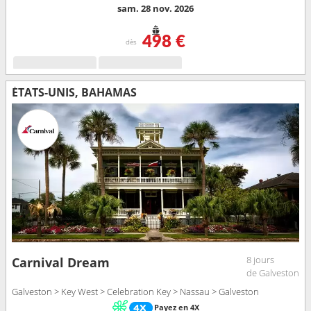
sam. 28 nov. 2026
498 €
dès
ÉTATS-UNIS, BAHAMAS
8 jours
Carnival Dream
de Galveston
Galveston > Key West > Celebration Key > Nassau > Galveston
Payez en 4X