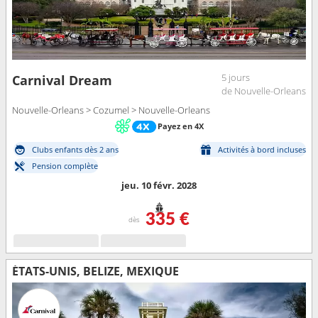
5 jours
Carnival Dream
de Nouvelle-Orleans
Nouvelle-Orleans > Cozumel > Nouvelle-Orleans
Payez en 4X
Clubs enfants dès 2 ans
Activités à bord incluses
Pension complète
jeu. 10 févr. 2028
335 €
dès
ÉTATS-UNIS, BELIZE, MEXIQUE