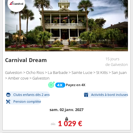
15 jours
Carnival Dream
de Galveston
Galveston > Ocho Rios > La Barbade > Sainte Lucie > St Kitts > San Juan
> Amber cove > Galveston
Payez en 4X
Clubs enfants dès 2 ans
Activités à bord incluses
Pension complète
sam. 02 janv. 2027
1 029 €
dès