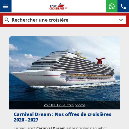
Rechercher une croisière
Nos destinations
Mois de départ
Ports
Compagnies
Rechercher
Voir les 129 autres photos
Carnival Dream : Nos offres de croisières
2026 - 2027
Le paquebot
Carnival Dream
est le premier paquebot