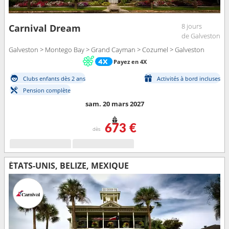
8 jours
Carnival Dream
de Galveston
Galveston > Montego Bay > Grand Cayman > Cozumel > Galveston
Payez en 4X
Clubs enfants dès 2 ans
Activités à bord incluses
Pension complète
sam. 20 mars 2027
673 €
dès
ÉTATS-UNIS, BELIZE, MEXIQUE