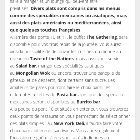
salle à manger et un lounge qui peuvent être
privatisés.
Divers plats sont compris dans les menus
comme des spécialités mexicaines ou asiatiques, mais
aussi des plats américains ou méditerranéens, ainsi
que quelques touches françaises
.
A l’arrière des ponts 10 et 11, le buffet
The Gathering
, sera
disponible pour vos trois repas de la journée. Vous aurez
ainsi la possibilité de découvrir les cuisines du monde au
niveau du
Taste of the Nations
, mais aussi vous servir
au
Salad bar
, manger des spécialités asiatiques
au
Mongolian Wok
ou encore, trouver une panoplie de
gâteaux et de desserts, dont certains sans sucre. Les
amateurs de pâtes pourront faire le choix parmi les
différentes recettes du
Pasta bar
alors que des spécialités
mexicaines seront disponibles au
Burrito bar
.
A la poupe du pont 10 et situés en extérieur, vous trouverez
deux points de restauration vous permettant de sélectionner
des plats simples : au
New York Deli
, il faudra faire votre
choix parmi différents sandwichs. Vous aurez également
l’occasion de goûter à des spécialités indiennes au