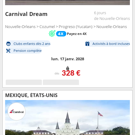
6 jours
Carnival Dream
de Nouvelle-Orleans
Nouvelle-Orleans > Cozumel > Progreso (Yucatan) > Nouvelle-Orleans
Payez en 4X
Clubs enfants dès 2 ans
Activités à bord incluses
Pension complète
lun. 17 janv. 2028
328 €
dès
MEXIQUE, ÉTATS-UNIS