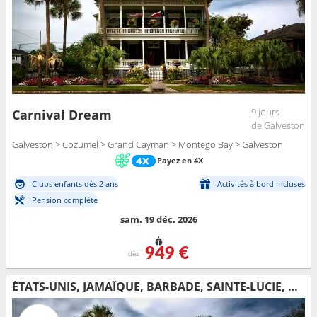
9 jours
Carnival Dream
de Galveston
Galveston > Cozumel > Grand Cayman > Montego Bay > Galveston
Payez en 4X
Clubs enfants dès 2 ans
Activités à bord incluses
Pension complète
sam. 19 déc. 2026
949 €
dès
ÉTATS-UNIS, JAMAÏQUE, BARBADE, SAINTE-LUCIE, ANTIGUA-ET-BARBUDA, PORTO RICO, RÉPUBLIQUE DOMINICAINE