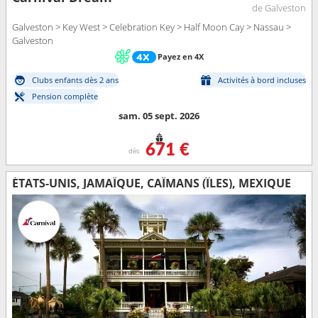
de Galveston
Galveston > Key West > Celebration Key > Half Moon Cay > Nassau >
Galveston
Payez en 4X
Clubs enfants dès 2 ans
Activités à bord incluses
Pension complète
sam. 05 sept. 2026
671 €
dès
ÉTATS-UNIS, JAMAÏQUE, CAÏMANS (ÎLES), MEXIQUE