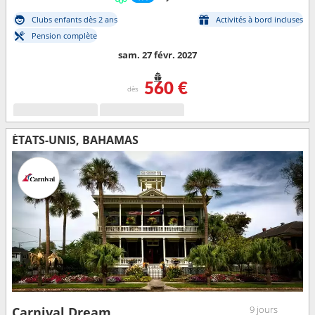
Clubs enfants dès 2 ans
Activités à bord incluses
Pension complète
sam. 27 févr. 2027
560 €
dès
ÉTATS-UNIS, BAHAMAS
9 jours
Carnival Dream