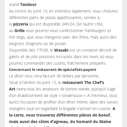
stand
Tandoor
.
Au centre du pont 10, en extérieur également, vous choisirez
différentes parts de pizzas appétissantes, servies à
la
pizzeria
qui est disponible 24h/24. De l’autre côté,
au
Grille
vous pourrez vous confectionner hamburgers et
hot-dogs, que vous mangerez avec des frites, mais aussi des
beignets d’oignons ou de poulet.
Disponible dès 17h30, le
Wasabi
est un comptoir décoré de
galets et de jolis poissons incrustés dans les murs où vous
pourrez commander des sushis, fraîchement préparés.
Concernant le restaurant de spécialités payant
Le dîner vous sera facturé 30 dollars par personne.
Situé à l’arrière du pont 12, le
restaurant The Chef’s
Art
ravira tous les amateurs de bonne viande, puisqu’il s’agit
d’un établissement de style « steakhouse ». A l’intérieur, vous
aurez l’occasion de profiter d’un dîner intime, dans des lueurs
orangées tout en regardant la brigade s’activer en cuisine.
A
la carte, vous trouverez différentes pièces de boeuf,
mais aussi des côtes d’agneau, du homard du Maine