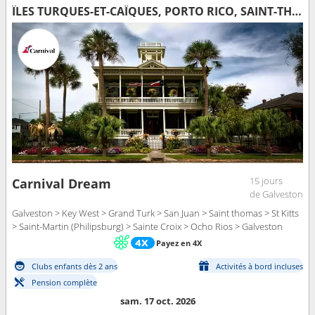
ÎLES TURQUES-ET-CAÏQUES, PORTO RICO, SAINT-THOMAS, ANTIGUA-ET-BARBUDA, SAINT-MARTIN, SAINT-CROIX, JAMAÏQUE, ÉTATS-UNIS
15 jours
Carnival Dream
de Galveston
Galveston > Key West > Grand Turk > San Juan > Saint thomas > St Kitts
> Saint-Martin (Philipsburg) > Sainte Croix > Ocho Rios > Galveston
Payez en 4X
Clubs enfants dès 2 ans
Activités à bord incluses
Pension complète
sam. 17 oct. 2026