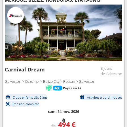
MEXIQUE, BELIZE, HONDURAS, ÉTATS-UNIS
8 jours
Carnival Dream
de Galveston
Galveston > Cozumel > Belize City > Roatan > Galveston
Payez en 4X
Clubs enfants dès 2 ans
Activités à bord incluses
Pension complète
sam. 14 nov. 2026
494 €
dès