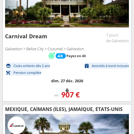
7 jours
Carnival Dream
de Galveston
Galveston > Belize City > Cozumel > Galveston
Payez en 4X
Clubs enfants dès 2 ans
Activités à bord incluses
Pension complète
dim. 27 déc. 2026
907 €
dès
MEXIQUE, CAÏMANS (ÎLES), JAMAÏQUE, ÉTATS-UNIS