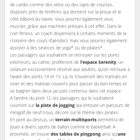
de cardio comme des vélos ou des tapis de courses,
disposés près de fenêtres qui donnent sur la proue et le
côté bâbord du navire. Vous pourrez également vous
muscler, grâce aux machines prévues à cet effet. Dans le
coin fitness, un coach dispensera à certains moments de la
croisière des cours d’aérobics mais vous pourrez également
assister à des séances de yoga* ou de pilates*.
Les passagers qui souhaitent se retrouver sur les ponts
extérieurs, au calme, profiteront de
l’espace Serenity
, un
solarium exclusivement réservé aux adultes, qu’on retrouve à
l’avant des ponts 14 et 15. Là, ils trouveront des transats en
osier et des matelas couverts pour passer du bon temps et
se baigner dans deux jacuzzis contenus dans cet espace.
A l’arrière du pont 12, les passagers qui le souhaitent
courront sur
la piste de jogging
qui entoure un parcours de
minigolf de neuf trous, décoré sur le thème des pirates.
En pont au-dessus, un
terrain multisports
permettra de
jouer à divers sports de ballon comme le basketball. A
proximité, on trouve
des tables de pingpong
ainsi qu’
une