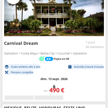
7 jours
Carnival Dream
de Galveston
Galveston > Costa Maya > Belize City > Cozumel > Galveston
Payez en 4X
Clubs enfants dès 2 ans
Activités à bord incluses
Pension complète
dim. 13 sept. 2026
490 €
dès