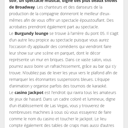
soir, un spectacle musical, digne des plus beaux shows
de Broadway
. Les chanteurs et des danseurs de la
production de la compagnie donneront le meilleur d’eux-
mêmes afin de vous offrir un spectacle époustouflant. Des
acrobates prendront également part au spectacle.
Le
Burgundy lounge
se trouve à l’arrière du pont 05. Il s’agit
d’un autre lieu propice au spectacle puisque vous aurez
l’occasion d’y applaudir des comédiens qui viendront faire
leur show sur une scène en parquet, dont le décor
représente un mur en briques. Dans ce vaste salon, vous
pourrez aussi boire un rafraichissement, grâce au bar qui s’y
trouve. N’oubliez pas de lever les yeux vers le plafond afin de
remarquer les étonnantes suspensions bleues. L’équipe
d’animation y organise parfois des tournois de karaoké.
Le
casino Jackpot
est l’endroit qui ravira tous les amateurs
de jeux de hasard. Dans un cadre coloré et lumineux, digne
d’un établissement de Las Vegas, vous y trouverez de
nombreuses machines à sous où vous essayerez de faire
comme le nom du casino et toucher le jackpot. Le lieu
compte également des tables de craps mais aussi d’autres