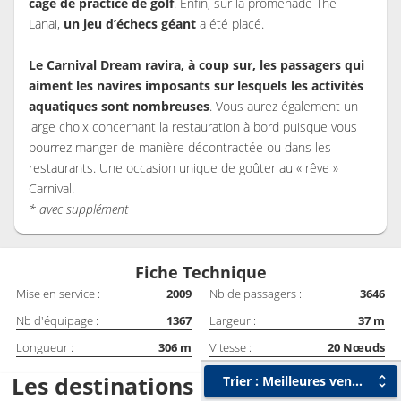
cage de practice de golf
. Enfin, sur la promenade The
Lanai,
un jeu d’échecs géant
a été placé.
Le Carnival Dream ravira, à coup sur, les passagers qui
aiment les navires imposants sur lesquels les activités
aquatiques sont nombreuses
. Vous aurez également un
large choix concernant la restauration à bord puisque vous
pourrez manger de manière décontractée ou dans les
restaurants. Une occasion unique de goûter au « rêve »
Carnival.
* avec supplément
Fiche Technique
Mise en service :
2009
Nb de passagers :
3646
Nb d'équipage :
1367
Largeur :
37
m
Longueur :
306
m
Vitesse :
20
Nœuds
Les destinations de Carnival
Trier : Meilleures ventes