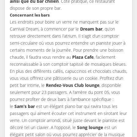
ainsi que du bar chilien
. Côté pratique, ce restaurant
dispose de son propre bar.
Concernant les bars
Les endroits pour boire un verre ne manquent pas sur le
Carnival Dream, à commencer par le
Dream bar
, qu’on
retrouve directement dans l’atrium. Il s’agit d’un comptoir
semi-circulaire où vous pourrez entendre un pianiste jouer à
certains moments de la journée. Pour prendre une boisson
chaude, il faudra vous rendre au
Plaza Cafe
, facilement
reconnaissable à son comptoir tapissé de mosaïques bleues.
En plus des différents cafés, capuccinos et chocolats chauds,
vous vous offrirez une pâtisserie ou un cookie. Profitez d’un
petit bar intime, le
Rendez-Vous Club lounge
, disponible
seulement pour 23 passagers. A l’arrière du pont 05, vous
pourrez profiter de deux bars à l’ambiance spécifique :
le
Sam’s bar
est un élégant piano bar qui ravira tous les
passagers qui aiment écouter cet instrument en sirotant leur
verre. Un comptoir arrondi, situé juste devant le pianiste est
décoré tel un clavier. A l’opposé, le
Song lounge
est un
élégant petit salon où vous pourrez apprécier de la musique