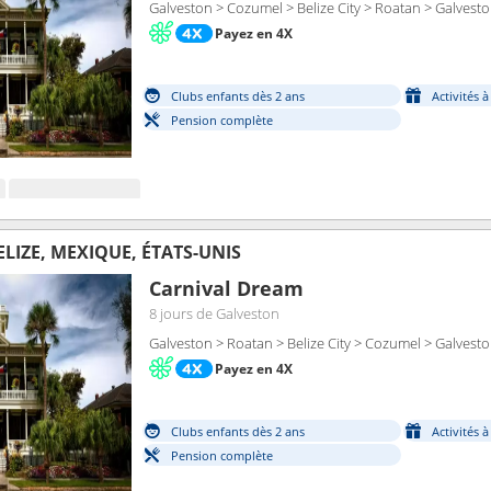
Galveston > Cozumel > Belize City > Roatan > Galvest
Payez en 4X
Clubs enfants dès 2 ans
Activités 
Pension complète
LIZE, MEXIQUE, ÉTATS-UNIS
Carnival Dream
8 jours
de Galveston
Galveston > Roatan > Belize City > Cozumel > Galvest
Payez en 4X
Clubs enfants dès 2 ans
Activités 
Pension complète