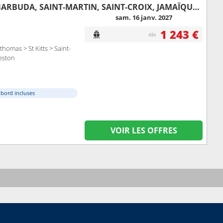
ÎLES TURQUES-ET-CAÏQUES, PORTO RICO, SAINT-THOMAS, ANTIGUA-ET-BARBUDA, SAINT-MARTIN, SAINT-CROIX, JAMAÏQUE, ÉTATS-UNIS
sam. 16 janv. 2027
1 243 €
dès
homas > St Kitts > Saint-
veston
à bord incluses
VOIR LES OFFRES