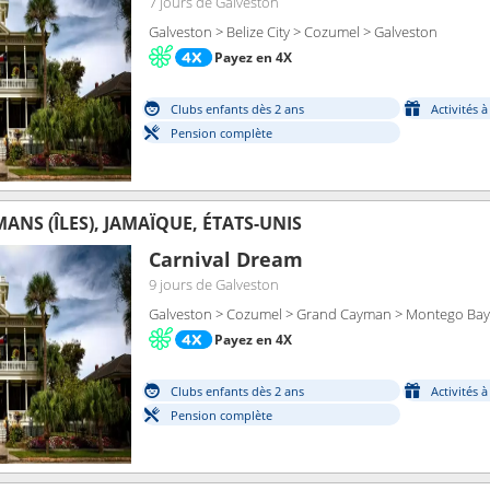
7 jours
de Galveston
Galveston > Belize City > Cozumel > Galveston
Payez en 4X
Clubs enfants dès 2 ans
Activités 
Pension complète
ANS (ÎLES), JAMAÏQUE, ÉTATS-UNIS
Carnival Dream
9 jours
de Galveston
Galveston > Cozumel > Grand Cayman > Montego Bay
Payez en 4X
Clubs enfants dès 2 ans
Activités 
Pension complète