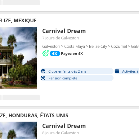
ELIZE, MEXIQUE
Carnival Dream
7 jours
de Galveston
Galveston > Costa Maya > Belize City > Cozumel > Gal
Payez en 4X
Clubs enfants dès 2 ans
Activités 
Pension complète
IZE, HONDURAS, ÉTATS-UNIS
Carnival Dream
8 jours
de Galveston