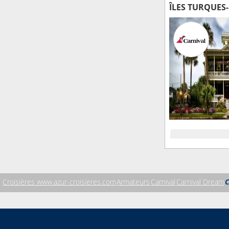
Croisières www.azur-croisieres.com
Armateurs
Carnival
Carnival Dream
C