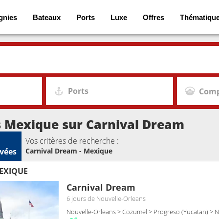
gnies
Bateaux
Ports
Luxe
Offres
Thématiqu
Ports
Comp
s Mexique sur Carnival Dream
Vos critères de recherche :
vées
Carnival Dream - Mexique
MEXIQUE
Carnival Dream
6 jours
de Nouvelle-Orleans
Nouvelle-Orleans > Cozumel > Progreso (Yucatan) > 