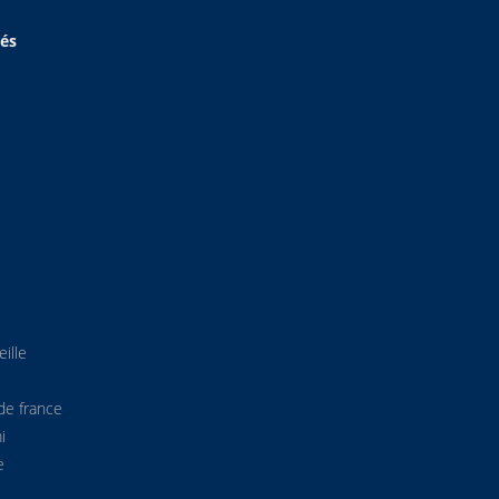
hés
ille
de france
i
e