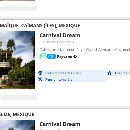
AMAÏQUE, CAÏMANS (ÎLES), MEXIQUE
Carnival Dream
8 jours
de Galveston
Galveston > Montego Bay > Grand Cayman > Cozumel
Payez en 4X
Clubs enfants dès 2 ans
Activités 
Pension complète
ELIZE, MEXIQUE
Carnival Dream