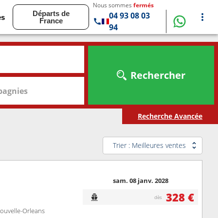
Nous sommes
fermés
Départs de
04 93 08 03
es
France
94
Rechercher
agnies
Recherche Avancée
Trier : Meilleures ventes
sam. 08 janv. 2028
328 €
dès
Nouvelle-Orleans