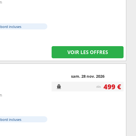
on
à bord incluses
VOIR LES OFFRES
sam. 28 nov. 2026
499 €
dès
on
à bord incluses