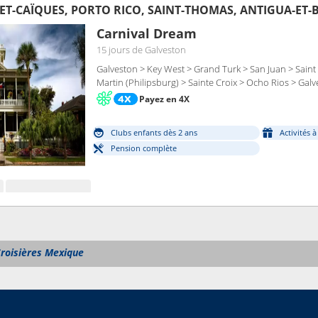
Carnival Dream
15 jours
de Galveston
Galveston > Key West > Grand Turk > San Juan > Saint t
Martin (Philipsburg) > Sainte Croix > Ocho Rios > Gal
Payez en 4X
Clubs enfants dès 2 ans
Activités 
Pension complète
roisières Mexique