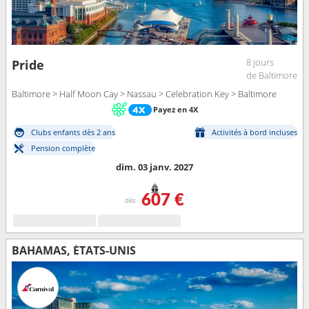
8 jours
Pride
de Baltimore
Baltimore > Half Moon Cay > Nassau > Celebration Key > Baltimore
Payez en 4X
Clubs enfants dès 2 ans
Activités à bord incluses
Pension complète
dim. 03 janv. 2027
607 €
dès
BAHAMAS, ÉTATS-UNIS