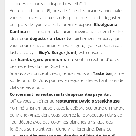
coupées en parts et disponibles 24h/24.
Au centre du pont 09, près de l’une des piscines principales,
vous retrouverez deux stands qui permettent de déguster
des plats de type snack. Le premier baptisé
BlueIguana
Cantina
est consacré à la cuisine mexicaine et sera l’endroit
idéal pour
déguster un burrito
fraichement préparé, que
vous pourrez accommoder à votre goût, grâce au Salsa bar.
Juste à côté, le
Guy’s Burger Joint
, est consacré
aux
hamburgers premiums
, qui sont la création d’après
des recettes du chef Guy Fieri.
Si vous avez un petit creux, rendez-vous au
Taste bar
, situé
sur le pont 02. Vous pourrez y déguster des échantillons de
plats servis à bord.
Concernant les restaurants de spécialités payants :
Offrez-vous un dîner au
restaurant David’s Steakhouse
,
nommé ainsi en rapport avec la célèbre sculpture en marbre
de Michel-Ange, dont vous pourrez la reproduction dans ce
lieu, décoré avec des colonnes blanches ainsi que des
fenêtres semblant venir d’une villa florentine. Dans ce
lieu,
vous dégusterez des viandes grillées de boeuf,