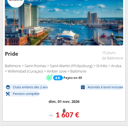
15 jours
Pride
de Baltimore
Baltimore > Saint thomas > Saint-Martin (Philipsburg) > St Kitts > Aruba
> Willemstad (Curaçao) > Amber cove > Baltimore
Payez en 4X
Clubs enfants dès 2 ans
Activités à bord incluses
Pension complète
dim. 01 nov. 2026
1 607 €
dès