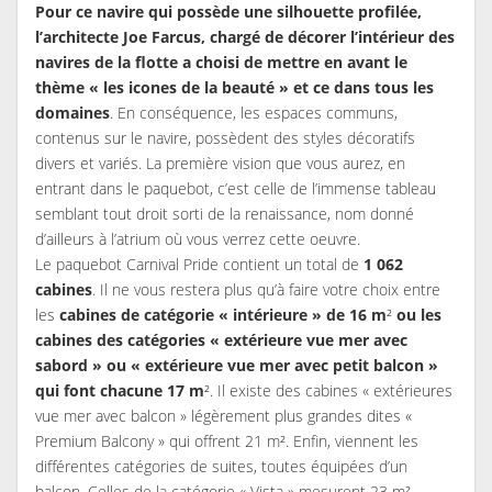
Pour ce navire qui possède une silhouette profilée,
l’architecte Joe Farcus, chargé de décorer l’intérieur des
navires de la flotte a choisi de mettre en avant le
thème « les icones de la beauté » et ce dans tous les
domaines
. En conséquence, les espaces communs,
contenus sur le navire, possèdent des styles décoratifs
divers et variés. La première vision que vous aurez, en
entrant dans le paquebot, c’est celle de l’immense tableau
semblant tout droit sorti de la renaissance, nom donné
d’ailleurs à l’atrium où vous verrez cette oeuvre.
Le paquebot Carnival Pride contient un total de
1 062
cabines
. Il ne vous restera plus qu’à faire votre choix entre
les
cabines de catégorie « intérieure » de 16 m
²
ou les
cabines des catégories « extérieure vue mer avec
sabord » ou « extérieure vue mer avec petit balcon »
qui font chacune 17 m
². Il existe des cabines « extérieures
vue mer avec balcon » légèrement plus grandes dites «
Premium Balcony » qui offrent 21 m². Enfin, viennent les
différentes catégories de suites, toutes équipées d’un
balcon. Celles de la catégorie « Vista » mesurent 23 m².