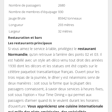
Nombre de passagers
2680
Nombre de membres d'équipage
930
Jauge Brute
85942 tonneaux
Longueur
293 mètres
Largeur
32 mètres
Restauration et bars
Les restaurants principaux
Si vous aimez le service à table, privilégiez le
restaurant
Normandie
, qu’on retrouve à l’arrière des ponts 02 et 03. Il
est habillé avec un style art-déco venu tout droit des années
1930 dont les décors et les statues ont été copiés sur le
célèbre paquebot transatlantique français. Ouvert pour les
trois repas de la journée, le dîner y est néanmoins servi de
deux manières : soit sous la forme que la plupart des
passagers connaissent, à savoir deux services à heures fixes,
soit sous l’option « Your Time Dining » qui permet aux
passagers d’arriver quand ils le veulent durant les horaires
d’ouverture.
Vous apprécierez une cuisine internationale
qui mêle des plats américains, des spécialités