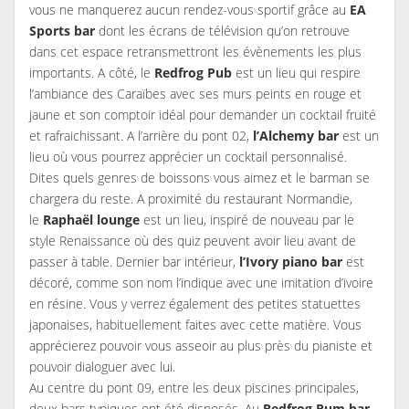
vous ne manquerez aucun rendez-vous sportif grâce au
EA
Sports bar
dont les écrans de télévision qu’on retrouve
dans cet espace retransmettront les évènements les plus
importants. A côté, le
Redfrog Pub
est un lieu qui respire
l’ambiance des Caraïbes avec ses murs peints en rouge et
jaune et son comptoir idéal pour demander un cocktail fruité
et rafraichissant. A l’arrière du pont 02,
l’Alchemy bar
est un
lieu où vous pourrez apprécier un cocktail personnalisé.
Dites quels genres de boissons vous aimez et le barman se
chargera du reste. A proximité du restaurant Normandie,
le
Raphaël lounge
est un lieu, inspiré de nouveau par le
style Renaissance où des quiz peuvent avoir lieu avant de
passer à table. Dernier bar intérieur,
l’Ivory piano bar
est
décoré, comme son nom l’indique avec une imitation d’ivoire
en résine. Vous y verrez également des petites statuettes
japonaises, habituellement faites avec cette matière. Vous
apprécierez pouvoir vous asseoir au plus près du pianiste et
pouvoir dialoguer avec lui.
Au centre du pont 09, entre les deux piscines principales,
deux bars typiques ont été disposés. Au
Redfrog Rum bar
,