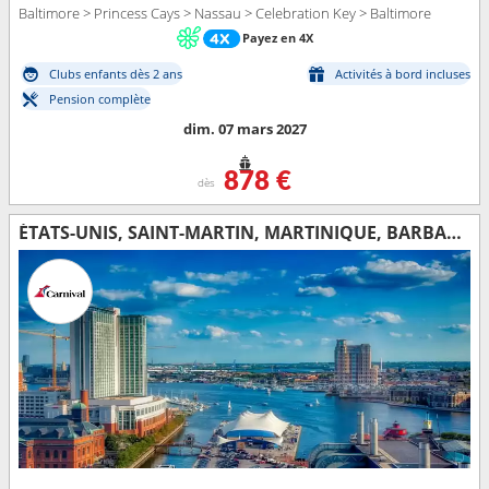
Baltimore > Princess Cays > Nassau > Celebration Key > Baltimore
Payez en 4X
Clubs enfants dès 2 ans
Activités à bord incluses
Pension complète
dim. 07 mars 2027
878 €
dès
ÉTATS-UNIS, SAINT-MARTIN, MARTINIQUE, BARBADE, SAINTE-LUCIE, ANTIGUA-ET-BARBUDA