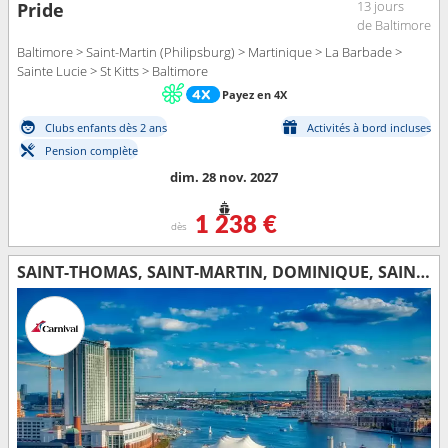
13 jours
Pride
de Baltimore
Baltimore > Saint-Martin (Philipsburg) > Martinique > La Barbade >
Sainte Lucie > St Kitts > Baltimore
Payez en 4X
Clubs enfants dès 2 ans
Activités à bord incluses
Pension complète
dim. 28 nov. 2027
1 238 €
dès
SAINT-THOMAS, SAINT-MARTIN, DOMINIQUE, SAINTE-LUCIE, BARBADE, ANTIGUA-ET-BARBUDA, TORTOLA, ÉTATS-UNIS