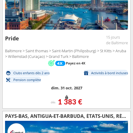
15 jours
Pride
de Baltimore
Baltimore > Saint thomas > Saint-Martin (Philipsburg) > St Kitts > Aruba
> Willemstad (Curaçao) > Grand Turk > Baltimore
Payez en 4X
Clubs enfants dès 2 ans
Activités à bord incluses
Pension complète
dim. 31 oct. 2027
1 383 €
dès
PAYS-BAS, ANTIGUA-ET-BARBUDA, ÉTATS-UNIS, RÉPUBLIQUE DOMINICAINE