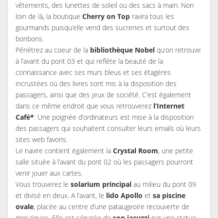
vêtements, des lunettes de soleil ou des sacs à main. Non
loin de là, la boutique
Cherry on Top
ravira tous les
gourmands puisqu’elle vend des sucreries et surtout des
bonbons.
Pénétrez au coeur de la
bibliothèque Nobel
qu’on retrouve
à l’avant du pont 03 et qui reflète la beauté de la
connaissance avec ses murs bleus et ses étagères
incrustées où des livres sont mis à la disposition des
passagers, ainsi que des jeux de société. C’est également
dans ce même endroit que vous retrouverez
l’Internet
Café*
. Une poignée d’ordinateurs est mise à la disposition
des passagers qui souhaitent consulter leurs emails où leurs
sites web favoris.
Le navire contient également la
Crystal Room
, une petite
salle située à l’avant du pont 02 où les passagers pourront
venir jouer aux cartes.
Vous trouverez le
solarium principal
au milieu du pont 09
et divisé en deux. A l’avant, le
lido Apollo
et
sa piscine
ovale
, placée au centre d’une pataugeoire recouverte de
mosaïques. Elle est séparée de
son jacuzzi
par une statue