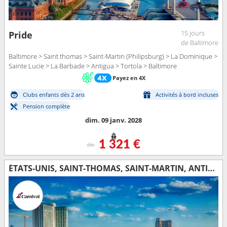
15 jours
Pride
de Baltimore
Baltimore > Saint thomas > Saint-Martin (Philipsburg) > La Dominique >
Sainte Lucie > La Barbade > Antigua > Tortola > Baltimore
Payez en 4X
Clubs enfants dès 2 ans
Activités à bord incluses
Pension complète
dim. 09 janv. 2028
1 321 €
dès
ÉTATS-UNIS, SAINT-THOMAS, SAINT-MARTIN, ANTIGUA-ET-BARBUDA, ARUBA, ÎLES TURQUES-ET-CAÏQUES