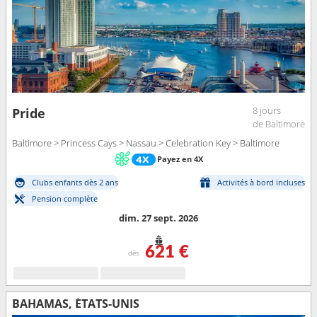
8 jours
Pride
de Baltimore
Baltimore > Princess Cays > Nassau > Celebration Key > Baltimore
Payez en 4X
Clubs enfants dès 2 ans
Activités à bord incluses
Pension complète
dim. 27 sept. 2026
621 €
dès
BAHAMAS, ÉTATS-UNIS