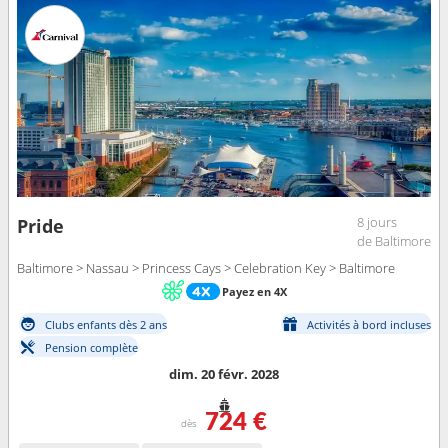
8 jours
Pride
de Baltimore
Baltimore > Nassau > Princess Cays > Celebration Key > Baltimore
Payez en 4X
Clubs enfants dès 2 ans
Activités à bord incluses
Pension complète
dim. 20 févr. 2028
724 €
dès