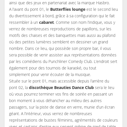
ainsi que des jeux en partenariat avec la marque Hasbro.
A l’avant du pont 01, le
Butterflies lounge
est le second lieu
du divertissement à bord, grâce à sa configuration qui le fait
ressembler à un
cabaret
. Comme son nom l’indique, vous y
verrez de nombreuses reproductions de papillons, sur les
motifs des chaises et des banquettes mais aussi au plafond
où des petites lumières semblent en dessiner un grand
nombre. Dans ce lieu, qui possède son propre bar, il vous
sera possible de venir assister aux représentations données
par les comédiens du Punchliner Comedy Club. L’endroit sert
également pour des tournois de karaoké, ou tout
simplement pour venir écouter de la musique.
Située sur le pont 01, mais accessible depuis l’arrière du
pont 02, la
discothèque Beauties Dance Club
sera le lieu
où vous pourrez terminer vos fins de soirée en passant un
bon moment à vous déhancher au milieu des autres
passagers, sur la piste de danse en verre, munie d’un écran
géant. A l’intérieur, vous verrez de nombreuses
représentations de bustes féminins, agrémentés de couleurs
vives et certains d’entre eux servent même de pied de table.