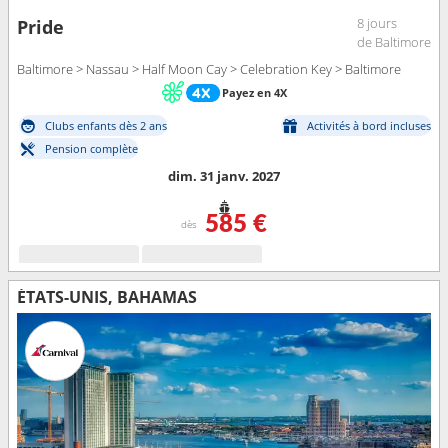
8 jours
Pride
de Baltimore
Baltimore > Nassau > Half Moon Cay > Celebration Key > Baltimore
Payez en 4X
Clubs enfants dès 2 ans
Activités à bord incluses
Pension complète
dim. 31 janv. 2027
585 €
dès
ÉTATS-UNIS, BAHAMAS