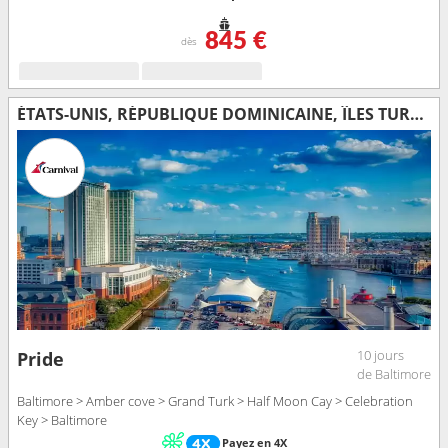
845 €
dès
ÉTATS-UNIS, RÉPUBLIQUE DOMINICAINE, ÎLES TURQUES-ET-CAÏQUES, BAHAMAS
10 jours
Pride
de Baltimore
Baltimore > Amber cove > Grand Turk > Half Moon Cay > Celebration
Key > Baltimore
Payez en 4X