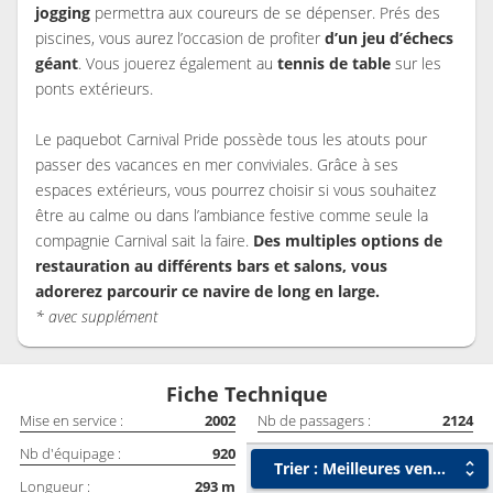
jogging
permettra aux coureurs de se dépenser. Prés des
piscines, vous aurez l’occasion de profiter
d’un jeu d’échecs
géant
. Vous jouerez également au
tennis de table
sur les
ponts extérieurs.
Le paquebot Carnival Pride possède tous les atouts pour
passer des vacances en mer conviviales. Grâce à ses
espaces extérieurs, vous pourrez choisir si vous souhaitez
être au calme ou dans l’ambiance festive comme seule la
compagnie Carnival sait la faire.
Des multiples options de
restauration au différents bars et salons, vous
adorerez parcourir ce navire de long en large.
* avec supplément
Fiche Technique
Mise en service :
2002
Nb de passagers :
2124
Nb d'équipage :
920
Largeur :
32
m
Trier : Meilleures ventes
Longueur :
293
m
Vitesse :
22
Nœuds