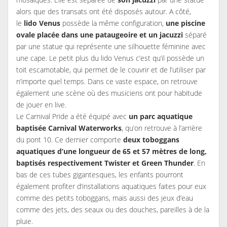
alors que des transats ont été disposés autour. A côté,
le
lido Venus
possède la même configuration,
une piscine
ovale placée dans une pataugeoire et un jacuzzi
séparé
par une statue qui représente une silhouette féminine avec
une cape. Le petit plus du lido Venus c’est qu’il possède un
toit escamotable, qui permet de le couvrir et de l’utiliser par
n’importe quel temps. Dans ce vaste espace, on retrouve
également une scène où des musiciens ont pour habitude
de jouer en live.
Le Carnival Pride a été équipé avec
un parc aquatique
baptisée Carnival Waterworks
, qu’on retrouve à l’arrière
du pont 10. Ce dernier comporte
deux toboggans
aquatiques d’une longueur de 65 et 57 mètres de long,
baptisés respectivement Twister et Green Thunder
. En
bas de ces tubes gigantesques, les enfants pourront
également profiter d’installations aquatiques faites pour eux
comme des petits toboggans, mais aussi des jeux d’eau
comme des jets, des seaux ou des douches, pareilles à de la
pluie.