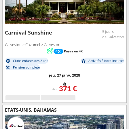
5 jours
Carnival Sunshine
de Galveston
Galveston > Cozumel > Galveston
Payez en 4X
Clubs enfants dès 2 ans
Activités à bord incluses
Pension complète
jeu. 27 janv. 2028
371 €
dès
ÉTATS-UNIS, BAHAMAS