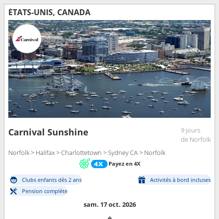
ÉTATS-UNIS, CANADA
9 jours
Carnival Sunshine
de Norfolk
Norfolk > Halifax > Charlottetown > Sydney CA > Norfolk
Payez en 4X
Clubs enfants dès 2 ans
Activités à bord incluses
Pension complète
sam. 17 oct. 2026