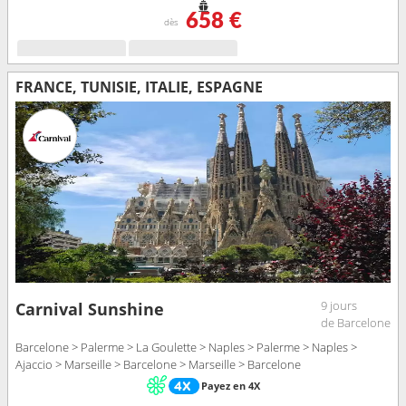
658 €
dès
FRANCE, TUNISIE, ITALIE, ESPAGNE
9 jours
Carnival Sunshine
de Barcelone
Barcelone > Palerme > La Goulette > Naples > Palerme > Naples >
Ajaccio > Marseille > Barcelone > Marseille > Barcelone
Payez en 4X