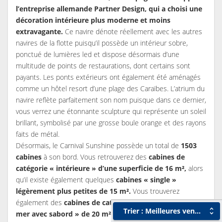
l’entreprise allemande Partner Design, qui a choisi une
décoration intérieure plus moderne et moins
extravagante.
Ce navire dénote réellement avec les autres
navires de la flotte puisqu’il possède un intérieur sobre,
ponctué de lumières led et dispose désormais d’une
multitude de points de restaurations, dont certains sont
payants. Les ponts extérieurs ont également été aménagés
comme un hôtel resort d’une plage des Caraïbes. L’atrium du
navire reflète parfaitement son nom puisque dans ce dernier,
vous verrez une étonnante sculpture qui représente un soleil
brillant, symbolisé par une grosse boule orange et des rayons
faits de métal.
Désormais, le Carnival Sunshine possède un total de
1503
cabines
à son bord. Vous retrouverez des
cabines de
catégorie « intérieure » d’une superficie de 16 m²,
alors
qu’il existe également quelques
cabines « single »
légèrement plus petites de 15 m².
Vous trouverez
également des
cabines de catégorie « extérieure vue
Trier : Meilleures ventes
mer avec sabord » de 20 m² ainsi que des cabines dites