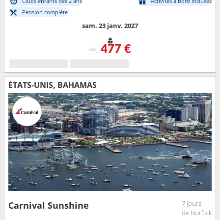
Clubs enfants dès 2 ans
Activités à bord incluses
Pension complète
sam. 23 janv. 2027
477 €
dès
ÉTATS-UNIS, BAHAMAS
7 jours
Carnival Sunshine
de Norfolk