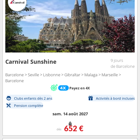
9 jours
Carnival Sunshine
de Barcelone
Barcelone > Seville > Lisbonne > Gibraltar > Malaga > Marseille >
Barcelone
Payez en 4X
Clubs enfants dès 2 ans
Activités à bord incluses
Pension complète
sam. 14 août 2027
652 €
dès