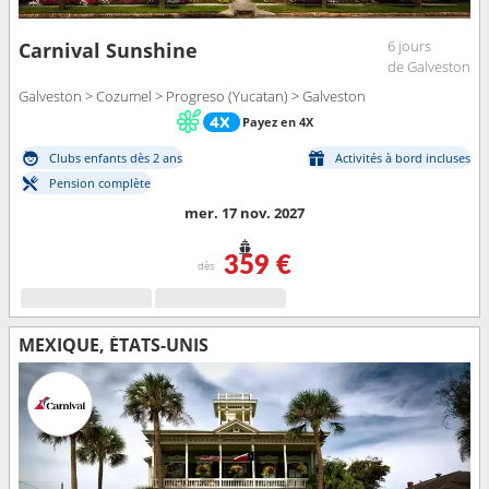
Nouvelle-Orléans
.
6 jours
Carnival Sunshine
de Galveston
Galveston > Cozumel > Progreso (Yucatan) > Galveston
Payez en 4X
Clubs enfants dès 2 ans
Activités à bord incluses
Pension complète
mer. 17 nov. 2027
359 €
dès
MEXIQUE, ÉTATS-UNIS