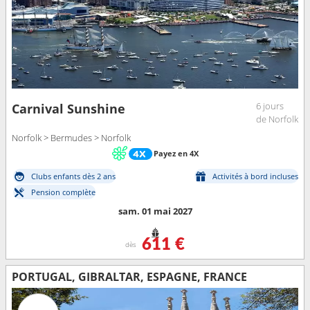
6 jours
Carnival Sunshine
de Norfolk
Norfolk > Bermudes > Norfolk
Payez en 4X
Clubs enfants dès 2 ans
Activités à bord incluses
Pension complète
sam. 01 mai 2027
611 €
dès
PORTUGAL, GIBRALTAR, ESPAGNE, FRANCE