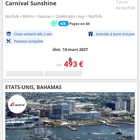
7 jours
Carnival Sunshine
de Norfolk
Norfolk > Bimini > Nassau > Celebration Key > Norfolk
Payez en 4X
Clubs enfants dès 2 ans
Activités à bord incluses
Pension complète
dim. 14 mars 2027
493 €
dès
ÉTATS-UNIS, BAHAMAS