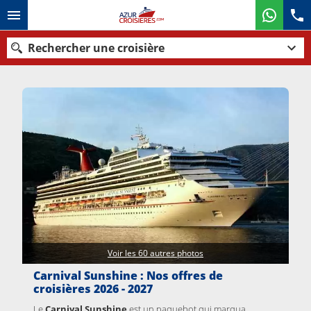
Rechercher une croisière
Nos destinations
Mois de départ
Ports
Compagnies
Rechercher
Voir les 60 autres photos
Carnival Sunshine : Nos offres de
croisières 2026 - 2027
Le
Carnival Sunshine
est
un paquebot qui marqua