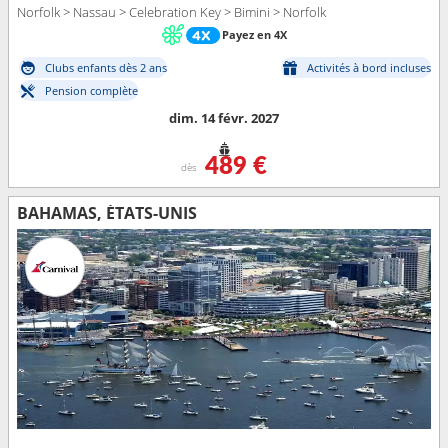
Norfolk > Nassau > Celebration Key > Bimini > Norfolk
Payez en 4X
Clubs enfants dès 2 ans
Activités à bord incluses
Pension complète
dim. 14 févr. 2027
489 €
dès
BAHAMAS, ÉTATS-UNIS