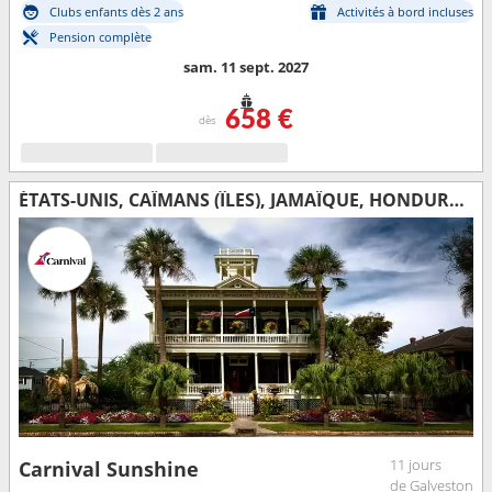
Clubs enfants dès 2 ans
Activités à bord incluses
Pension complète
sam. 11 sept. 2027
658 €
dès
ÉTATS-UNIS, CAÏMANS (ÎLES), JAMAÏQUE, HONDURAS, BELIZE, MEXIQUE
11 jours
Carnival Sunshine
de Galveston