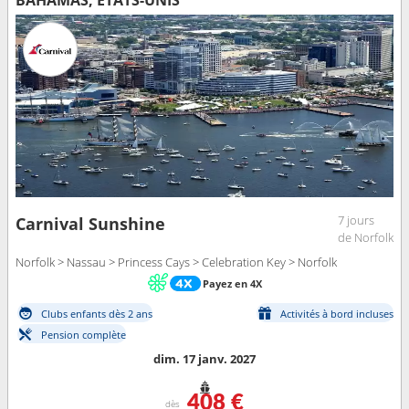
BAHAMAS, ÉTATS-UNIS
7 jours
Carnival Sunshine
de Norfolk
Norfolk > Nassau > Princess Cays > Celebration Key > Norfolk
Payez en 4X
Clubs enfants dès 2 ans
Activités à bord incluses
Pension complète
dim. 17 janv. 2027
408 €
dès