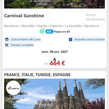
8 jours
Carnival Sunshine
de Barcelone
Barcelone > Marseille > Naples > Palerme > La Goulette > Barcelone
Payez en 4X
Clubs enfants dès 2 ans
Activités à bord incluses
Pension complète
sam. 09 oct. 2027
664 €
dès
FRANCE, ITALIE, TUNISIE, ESPAGNE