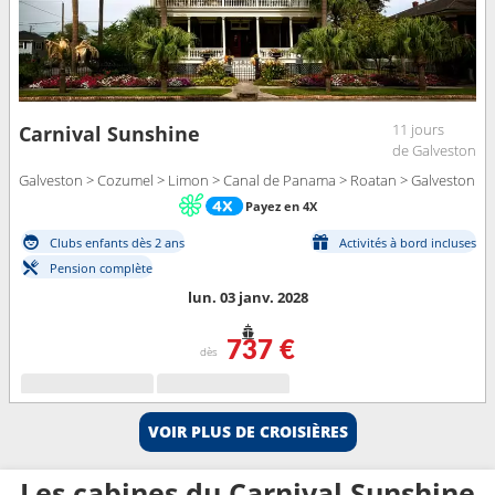
11 jours
Carnival Sunshine
de Galveston
Galveston > Cozumel > Limon > Canal de Panama > Roatan > Galveston
Payez en 4X
Clubs enfants dès 2 ans
Activités à bord incluses
Pension complète
lun. 03 janv. 2028
737 €
dès
VOIR PLUS DE CROISIÈRES
Les cabines du Carnival Sunshine