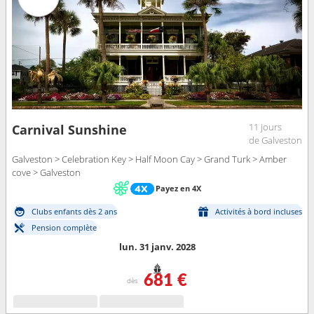
11 jours
Carnival Sunshine
de Galveston
Galveston > Celebration Key > Half Moon Cay > Grand Turk > Amber
cove > Galveston
Payez en 4X
Clubs enfants dès 2 ans
Activités à bord incluses
Pension complète
lun. 31 janv. 2028
681 €
dès