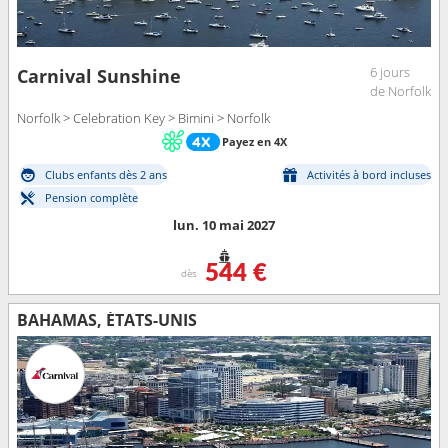
6 jours
Carnival Sunshine
de Norfolk
Norfolk > Celebration Key > Bimini > Norfolk
Payez en 4X
Clubs enfants dès 2 ans
Activités à bord incluses
Pension complète
lun. 10 mai 2027
544 €
dès
BAHAMAS, ÉTATS-UNIS