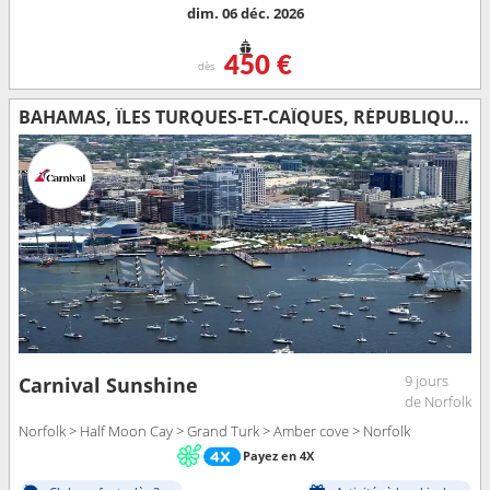
dim. 06 déc. 2026
450 €
dès
BAHAMAS, ÎLES TURQUES-ET-CAÏQUES, RÉPUBLIQUE DOMINICAINE, ÉTATS-UNIS
9 jours
Carnival Sunshine
de Norfolk
Norfolk > Half Moon Cay > Grand Turk > Amber cove > Norfolk
Payez en 4X