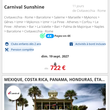
11 jours
Carnival Sunshine
de Civitavecchia - Rome
Civitavecchia - Rome > Barcelone > Salerne > Marseille > Mykonos >
Gênes > Izmir > Mykonos > Izmir > Le Piree - Athenes > Corfou > Le
Piree - Athenes > Bar > La Valette > Bari > Palma de Majorque > Naples
> Barcelone > Civitavecchia - Rome
Payez en 4X
Clubs enfants dès 2 ans
Activités à bord incluses
Pension complète
dim. 19 sept. 2027
722 €
dès
MEXIQUE, COSTA RICA, PANAMA, HONDURAS, ÉTATS-UNIS