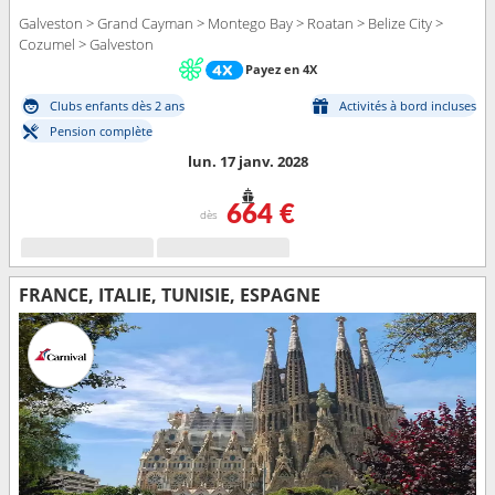
Galveston > Grand Cayman > Montego Bay > Roatan > Belize City >
Cozumel > Galveston
Payez en 4X
Clubs enfants dès 2 ans
Activités à bord incluses
Pension complète
lun. 17 janv. 2028
664 €
dès
FRANCE, ITALIE, TUNISIE, ESPAGNE