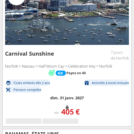
7 jours
Carnival Sunshine
de Norfolk
Norfolk > Nassau > Half Moon Cay > Celebration Key > Norfolk
Payez en 4X
Clubs enfants dès 2 ans
Activités à bord incluses
Pension complète
dim. 31 janv. 2027
405 €
dès