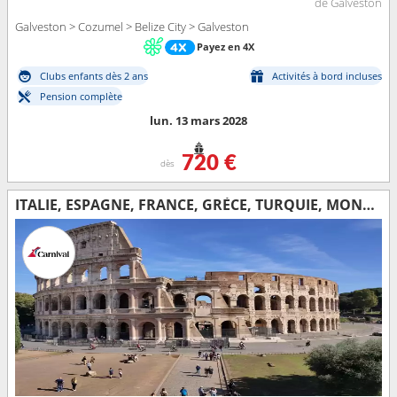
de Galveston
Galveston > Cozumel > Belize City > Galveston
Payez en 4X
Clubs enfants dès 2 ans
Activités à bord incluses
Pension complète
lun. 13 mars 2028
720 €
dès
ITALIE, ESPAGNE, FRANCE, GRÈCE, TURQUIE, MONTÉNÉGRO, MALTE, MAJORQUE