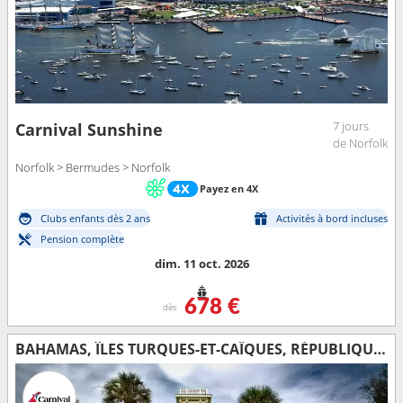
7 jours
Carnival Sunshine
de Norfolk
Norfolk > Bermudes > Norfolk
Payez en 4X
Clubs enfants dès 2 ans
Activités à bord incluses
Pension complète
dim. 11 oct. 2026
678 €
dès
BAHAMAS, ÎLES TURQUES-ET-CAÏQUES, RÉPUBLIQUE DOMINICAINE, ÉTATS-UNIS