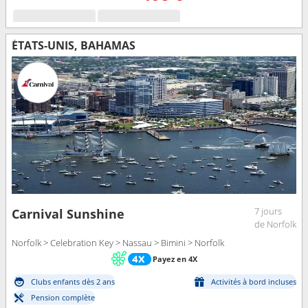
ÉTATS-UNIS, BAHAMAS
7 jours
Carnival Sunshine
de Norfolk
Norfolk > Celebration Key > Nassau > Bimini > Norfolk
Payez en 4X
Clubs enfants dès 2 ans
Activités à bord incluses
Pension complète