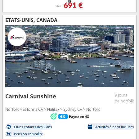
691 €
dès
ÉTATS-UNIS, CANADA
9 jours
Carnival Sunshine
de Norfolk
Norfolk > St Johns CA > Halifax > Sydney CA > Norfolk
Payez en 4X
Clubs enfants dès 2 ans
Activités à bord incluses
Pension complète