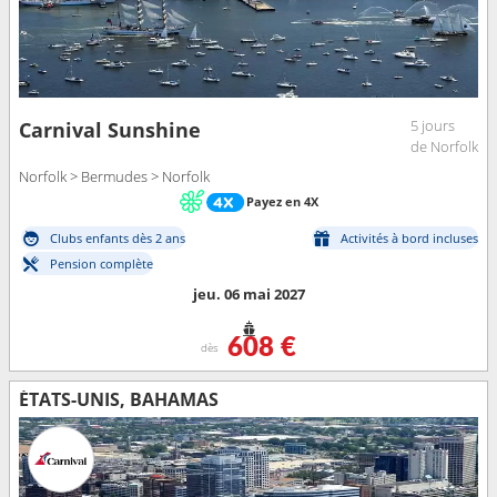
5 jours
Carnival Sunshine
de Norfolk
Norfolk > Bermudes > Norfolk
Payez en 4X
Clubs enfants dès 2 ans
Activités à bord incluses
Pension complète
jeu. 06 mai 2027
608 €
dès
ÉTATS-UNIS, BAHAMAS