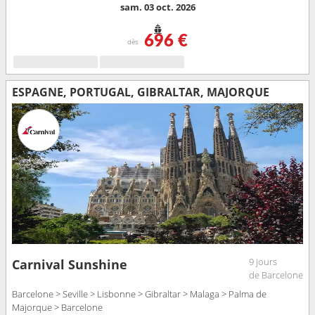
sam. 03 oct. 2026
696 €
dès
ESPAGNE, PORTUGAL, GIBRALTAR, MAJORQUE
9 jours
Carnival Sunshine
de Barcelone
Barcelone > Seville > Lisbonne > Gibraltar > Malaga > Palma de
Majorque > Barcelone