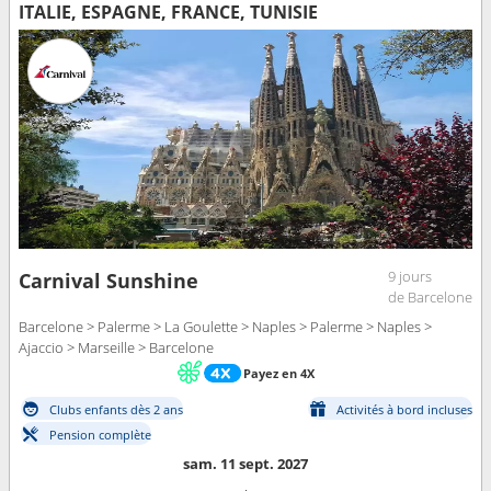
ITALIE, ESPAGNE, FRANCE, TUNISIE
9 jours
Carnival Sunshine
de Barcelone
Barcelone > Palerme > La Goulette > Naples > Palerme > Naples >
Ajaccio > Marseille > Barcelone
Payez en 4X
Clubs enfants dès 2 ans
Activités à bord incluses
Pension complète
sam. 11 sept. 2027