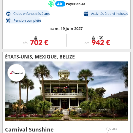
Payez en 4X
Clubs enfants dès 2 ans
Activités à bord incluses
Pension complète
sam. 19 juin 2027
+
702 €
942 €
dès
dès
ÉTATS-UNIS, MEXIQUE, BELIZE
7 jours
Carnival Sunshine