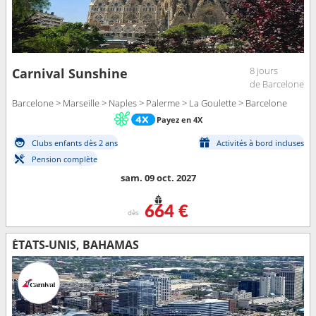
8 jours
Carnival Sunshine
de Barcelone
Barcelone > Marseille > Naples > Palerme > La Goulette > Barcelone
Payez en 4X
Clubs enfants dès 2 ans
Activités à bord incluses
Pension complète
sam. 09 oct. 2027
664 €
dès
ÉTATS-UNIS, BAHAMAS