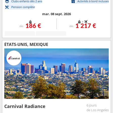
Clubs enfants dès 2 ans
Activités à bord incluses
Pension complète
mar. 08 sept. 2026
+
186 €
1 217 €
dès
dès
ÉTATS-UNIS, MEXIQUE
6 jours
Carnival Radiance
de Los Angeles