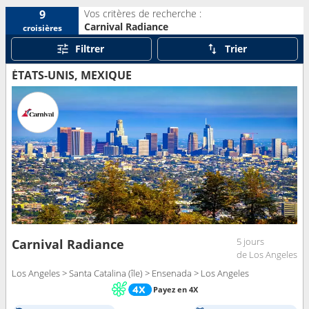
Vos critères de recherche :
9
Carnival Radiance
croisières
Filtrer
Trier
ÉTATS-UNIS, MEXIQUE
5 jours
Carnival Radiance
de Los Angeles
Los Angeles > Santa Catalina (île) > Ensenada > Los Angeles
Payez en 4X