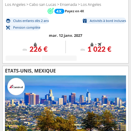
Los Angeles > Cabo san Lucas > Ensenada > Los Angeles
Payez en 4X
Clubs enfants dès 2 ans
Activités à bord incluses
Pension complète
mar. 12 janv. 2027
+
226 €
1 022 €
dès
dès
ÉTATS-UNIS, MEXIQUE