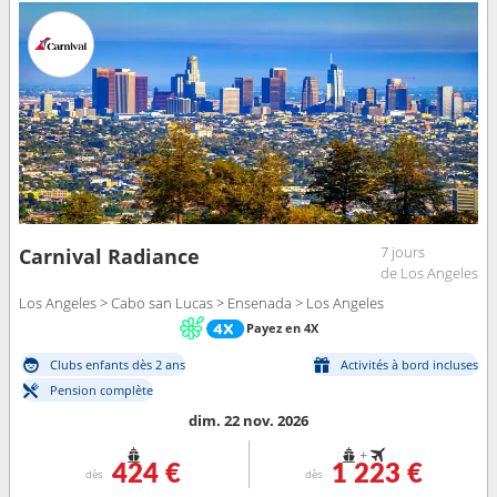
7 jours
Carnival Radiance
de Los Angeles
Los Angeles > Cabo san Lucas > Ensenada > Los Angeles
Payez en 4X
Clubs enfants dès 2 ans
Activités à bord incluses
Pension complète
dim. 22 nov. 2026
+
424 €
1 223 €
dès
dès