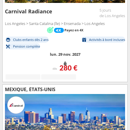
5 jours
Carnival Radiance
de Los Angeles
Los Angeles > Santa Catalina (île) > Ensenada > Los Angeles
Payez en 4X
Clubs enfants dès 2 ans
Activités à bord incluses
Pension complète
lun. 29 nov. 2027
280 €
dès
MEXIQUE, ÉTATS-UNIS