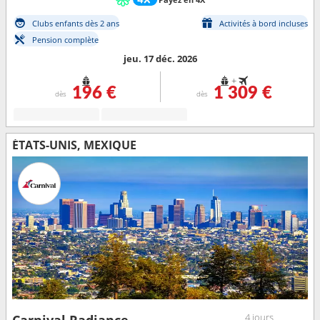
Clubs enfants dès 2 ans
Activités à bord incluses
Pension complète
jeu. 17 déc. 2026
+
196 €
1 309 €
dès
dès
ÉTATS-UNIS, MEXIQUE
4 jours