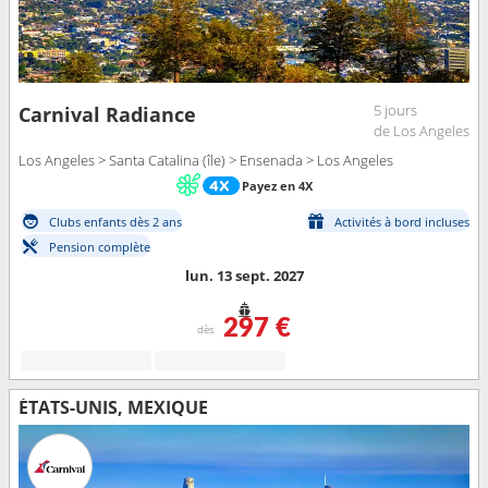
5 jours
Carnival Radiance
de Los Angeles
Los Angeles > Santa Catalina (île) > Ensenada > Los Angeles
Payez en 4X
Clubs enfants dès 2 ans
Activités à bord incluses
Pension complète
lun. 13 sept. 2027
297 €
dès
ÉTATS-UNIS, MEXIQUE