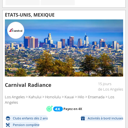
ÉTATS-UNIS, MEXIQUE
15 jours
Carnival Radiance
de Los Angeles
Los Angeles > Kahului > Honolulu > Kauai > Hilo > Ensenada > Los
Angeles
Payez en 4X
Clubs enfants dès 2 ans
Activités à bord incluses
Pension complète