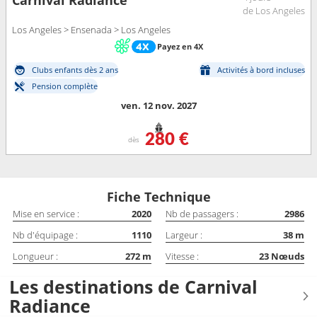
Carnival Radiance
de Los Angeles
Los Angeles > Ensenada > Los Angeles
Payez en 4X
Clubs enfants dès 2 ans
Activités à bord incluses
Pension complète
ven. 12 nov. 2027
280 €
dès
Fiche Technique
Mise en service :
2020
Nb de passagers :
2986
Nb d'équipage :
1110
Largeur :
38
m
Longueur :
272
m
Vitesse :
23
Nœuds
Les destinations de Carnival
Radiance