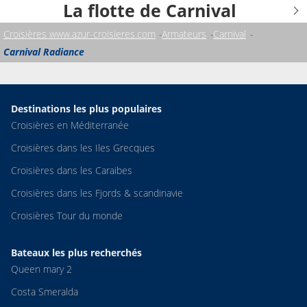
La flotte de Carnival
Croisières www.azur-croisieres.com
Armateurs
Carnival
Carnival Radiance
Destinations les plus populaires
Croisières en Méditerranée
Croisières dans les Iles Grecques
Croisières dans les Caraibes
Croisières dans les Fjords & scandinavie
Croisières Tour du monde
Bateaux les plus recherchés
Queen mary 2
Costa Smeralda