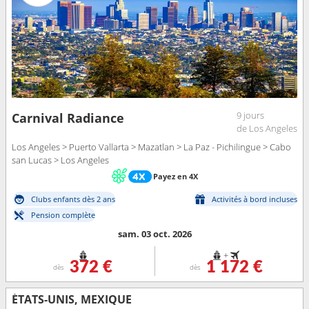
9 jours
Carnival Radiance
de Los Angeles
Los Angeles > Puerto Vallarta > Mazatlan > La Paz - Pichilingue > Cabo
san Lucas > Los Angeles
Payez en 4X
Clubs enfants dès 2 ans
Activités à bord incluses
Pension complète
sam. 03 oct. 2026
+
372 €
1 172 €
dès
dès
ÉTATS-UNIS, MEXIQUE