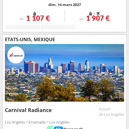
dim. 14 mars 2027
+
1 107 €
1 907 €
dès
dès
ÉTATS-UNIS, MEXIQUE
4 jours
Carnival Radiance
de Los Angeles
Los Angeles > Ensenada > Los Angeles
Payez en 4X