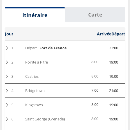
Carte
Itinéraire
Jour
Arrivée
Départ
1
Départ :
Fort de France
---
23:00
2
Pointe à Pitre
8:00
19:00
3
Castries
8:00
19:00
4
Bridgetown
7:00
21:00
5
Kingstown
8:00
19:00
6
Saint George (Grenade)
8:00
19:00