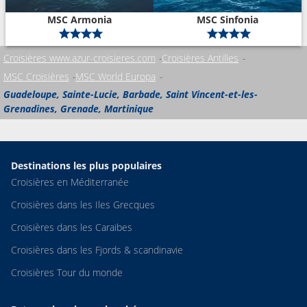
MSC Armonia
MSC Sinfonia
Croisières www.azur-croisieres.com
Croisières Antilles
MSC Croisières
MSC World Europa
Guadeloupe, Sainte-Lucie, Barbade, Saint Vincent-et-les-
Grenadines, Grenade, Martinique
Destinations les plus populaires
Croisières en Méditerranée
Croisières dans les Iles Grecques
Croisières dans les Caraibes
Croisières dans les Fjords & scandinavie
Croisières Tour du monde