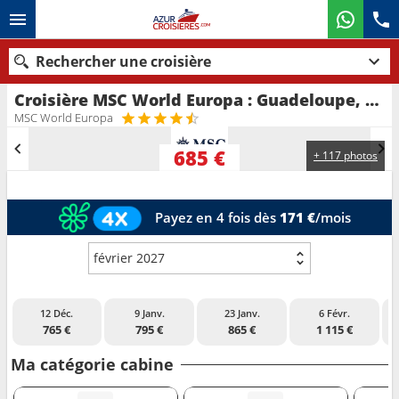
Rechercher une croisière
Croisière MSC World Europa : Guadeloupe, Sainte-Lucie, Barbade, Saint Vincent-et-les-Grenadines, Grenade, Martinique au départ de Fort de France
Nos destinations
MSC World Europa
Mois de départ
685 €
+ 117 photos
Ports
Compagnies
Payez en 4 fois dès
171 €
/mois
Rechercher
février 2027
12 Déc.
9 Janv.
23 Janv.
6 Févr.
765 €
795 €
865 €
1 115 €
Ma catégorie cabine