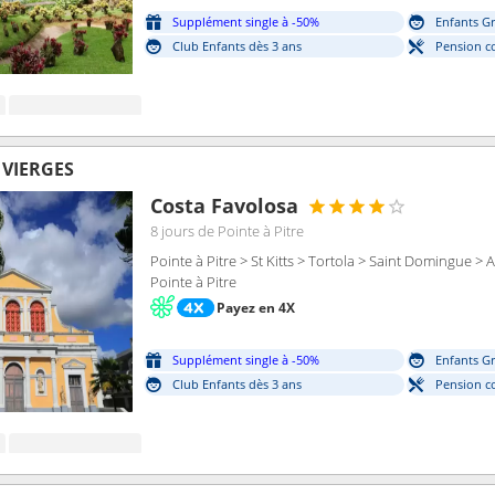
Supplément single à -50%
Enfants Gr
Club Enfants dès 3 ans
Pension c
S VIERGES
Costa Favolosa
8 jours
de Pointe à Pitre
Pointe à Pitre > St Kitts > Tortola > Saint Domingue > 
Pointe à Pitre
Payez en 4X
Supplément single à -50%
Enfants Gr
Club Enfants dès 3 ans
Pension c