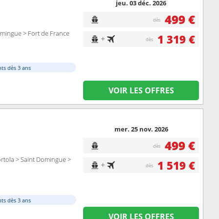
jeu. 03 déc. 2026
499 €
dès
Domingue > Fort de France
1 319 €
+
dès
ts dès 3 ans
VOIR LES OFFRES
mer. 25 nov. 2026
499 €
dès
Tortola > Saint Domingue >
1 519 €
+
dès
ts dès 3 ans
VOIR LES OFFRES