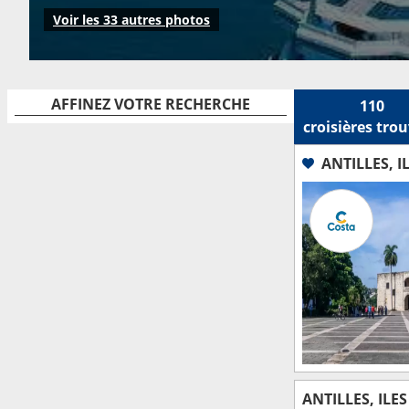
petit balcon, et suites). Pour les familles nombreuses, le navire dis
Voir les 33 autres photos
AFFINEZ VOTRE RECHERCHE
110
croisières
trou
ANTILLES, I
ANTILLES, ILE