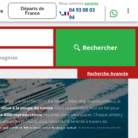
Nous sommes
ouverts
Départs de
04 93 08 03
es
France
94
Rechercher
agnies
Recherche Avancée
naugurale le 04 juillet 2011. Il a comme sister-ship (navire jumeau), le
 situé à la poupe du navire
. Dans ce paquebot, tout est fait pour
 de 6000 reproductions
, reparties dans ses espaces. Chaque artiste y
l'atrium dei Diamanti, vous ressentez la sérénité à travers les
 privatif et 58 suites avec balcon privé
. Il dispose également de
ntérieures, extérieures vue mer avec sabord, extérieures vue mer avec