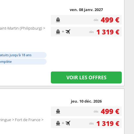
ven. 08 janv. 2027
499 €
dès
Saint-Martin (Philipsburg) >
1 319 €
+
dès
atuits jusqu'à 18 ans
omplète
VOIR LES OFFRES
jeu. 10 déc. 2026
499 €
dès
omingue > Fort de France >
1 319 €
+
dès