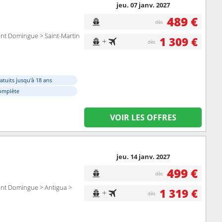
jeu. 07 janv. 2027
489 €
dès
Saint Domingue > Saint-Martin
1 309 €
+
dès
atuits jusqu'à 18 ans
omplète
VOIR LES OFFRES
jeu. 14 janv. 2027
499 €
dès
Saint Domingue > Antigua >
1 319 €
+
dès