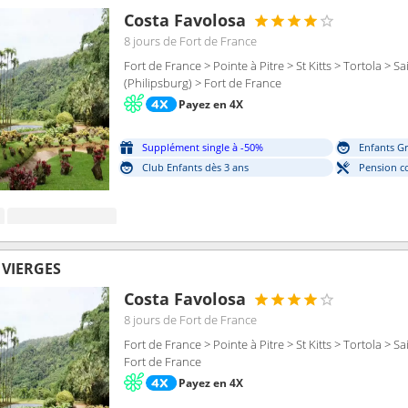
Costa Favolosa
8 jours
de Fort de France
Fort de France > Pointe à Pitre > St Kitts > Tortola > 
(Philipsburg) > Fort de France
Payez en 4X
Supplément single à -50%
Enfants Gr
Club Enfants dès 3 ans
Pension c
S VIERGES
Costa Favolosa
8 jours
de Fort de France
Fort de France > Pointe à Pitre > St Kitts > Tortola > 
Fort de France
Payez en 4X