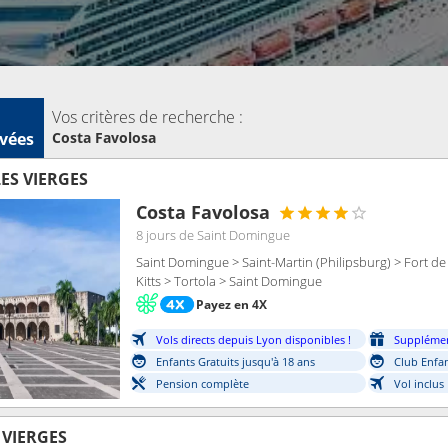
pose de certaines cabines communicantes disponibles dans la catégorie intérie
Vos critères de recherche :
vées
Costa Favolosa
LES VIERGES
Costa Favolosa
8 jours
de Saint Domingue
Saint Domingue > Saint-Martin (Philipsburg) > Fort de 
Kitts > Tortola > Saint Domingue
Payez en 4X
Vols directs depuis Lyon disponibles !
Supplémen
Enfants Gratuits jusqu'à 18 ans
Club Enfan
Pension complète
Vol inclus
S VIERGES