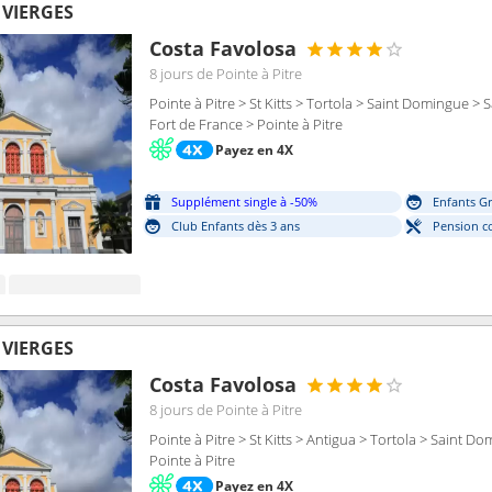
S VIERGES
Costa Favolosa
8 jours
de Pointe à Pitre
Pointe à Pitre > St Kitts > Tortola > Saint Domingue > 
Fort de France > Pointe à Pitre
Payez en 4X
Supplément single à -50%
Enfants Gr
Club Enfants dès 3 ans
Pension c
S VIERGES
Costa Favolosa
8 jours
de Pointe à Pitre
Pointe à Pitre > St Kitts > Antigua > Tortola > Saint D
Pointe à Pitre
Payez en 4X