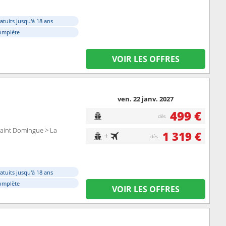
atuits jusqu'à 18 ans
omplète
VOIR LES OFFRES
ven. 22 janv. 2027
499 €
dès
> Saint Domingue > La
1 319 €
+
dès
atuits jusqu'à 18 ans
omplète
VOIR LES OFFRES