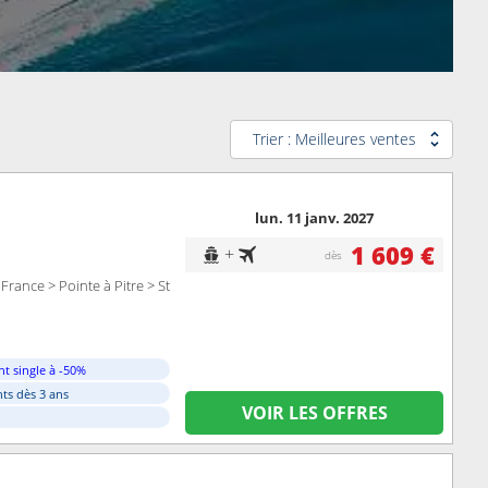
ure et extérieure vue mer avec sabord.
Trier : Meilleures ventes
lun. 11 janv. 2027
1 609 €
+
dès
France > Pointe à Pitre > St
t single à -50%
ts dès 3 ans
VOIR LES OFFRES