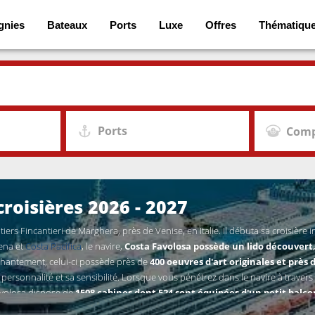
gnies
Bateaux
Ports
Luxe
Offres
Thématiqu
Ports
Comp
croisières 2026 - 2027
tiers Fincantieri de Marghera, près de Venise, en Italie. Il débuta sa croisière i
rena et
Costa Pacifica
, le navire,
Costa Favolosa possède un lido découvert,
nchantement, celui-ci possède près de
400 oeuvres d'art originales et près
 personnalité et sa sensibilité. Lorsque vous pénétrez dans le navire à travers 
avolosa dispose de
1508 cabines dont 524 sont équipées d'un petit balcon
t une superficie allant de 14 à 43 m² et sont déclinées en quatre catégories (i