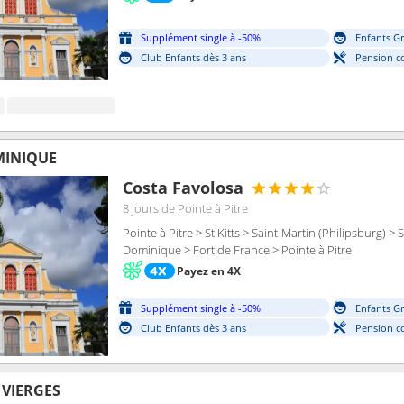
Supplément single à -50%
Enfants Gr
Club Enfants dès 3 ans
Pension c
MINIQUE
Costa Favolosa
8 jours
de Pointe à Pitre
Pointe à Pitre > St Kitts > Saint-Martin (Philipsburg) 
Dominique > Fort de France > Pointe à Pitre
Payez en 4X
Supplément single à -50%
Enfants Gr
Club Enfants dès 3 ans
Pension c
S VIERGES