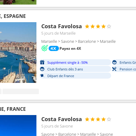
E, ESPAGNE
Costa Favolosa
5 jours
de Marseille
Marseille > Savone > Barcelone > Marseille
Payez en 4X
Supplément single à -50%
Enfants Gr
Club Enfants dès 3 ans
Pension c
Départ de France
NE, FRANCE
Costa Favolosa
5 jours
de Savone
Savone > Barcelone > Marseille > Savone