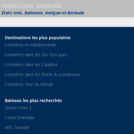
Celebrity Cruises
Celebrity Xcel
États-Unis, Bahamas, Antigua-et-Barbuda
Destinations les plus populaires
Croisières en Méditerranée
Croisières dans les Iles Grecques
Croisières dans les Caraibes
Croisières dans les Fjords & scandinavie
Croisières Tour du monde
Bateaux les plus recherchés
Queen mary 2
Costa Smeralda
MSC Seaside