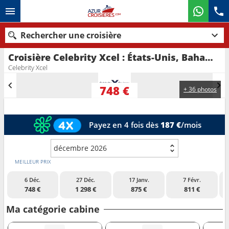
Rechercher une croisière
Croisière Celebrity Xcel : États-Unis, Bahamas, Antigua-et-Barbuda au départ de Miami
Nos destinations
Celebrity Xcel
Mois de départ
748 €
+ 36 photos
Ports
Compagnies
Payez en 4 fois dès
187 €
/mois
Rechercher
décembre 2026
MEILLEUR PRIX
6 Déc.
27 Déc.
17 Janv.
7 Févr.
748 €
1 298 €
875 €
811 €
Ma catégorie cabine