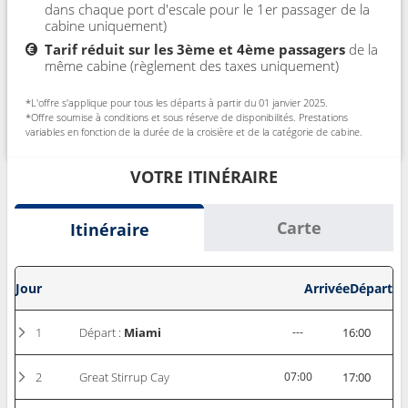
dans chaque port d'escale pour le 1er passager de la
cabine uniquement)
Tarif réduit sur les 3ème et 4ème passagers
de la
même cabine (règlement des taxes uniquement)
*L'offre s'applique pour tous les départs à partir du 01 janvier 2025.
*Offre soumise à conditions et sous réserve de disponibilités. Prestations
variables en fonction de la durée de la croisière et de la catégorie de cabine.
VOTRE ITINÉRAIRE
Carte
Itinéraire
Jour
Arrivée
Départ
1
Départ :
Miami
---
16:00
2
Great Stirrup Cay
07:00
17:00