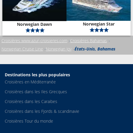
Norwegian Star
Norwegian Dawn
Croisières www.azur-croisieres.com
Croisières Bahamas
Norwegian Cruise Line
Norwegian Joy
États-Unis, Bahamas
Destinations les plus populaires
Croisières en Méditerranée
Croisières dans les Iles Grecques
Croisières dans les Caraibes
Croisières dans les Fjords & scandinavie
Croisières Tour du monde