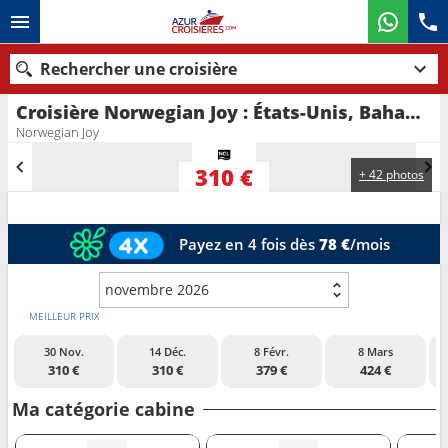
Rechercher une croisière
Croisière Norwegian Joy : États-Unis, Bahamas au départ de Miami
Nos destinations
Norwegian Joy
Mois de départ
310 €
+ 42 photos
Ports
Compagnies
Payez en 4 fois dès
78 €
/mois
Rechercher
novembre 2026
MEILLEUR PRIX
30 Nov.
14 Déc.
8 Févr.
8 Mars
310 €
310 €
379 €
424 €
Ma catégorie cabine