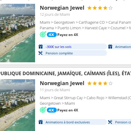
Norwegian Jewel
12 jours
de Miami
Miami > Georgetown > Carthagene CO > Canal Panama 
Panama > Puerto Limon > Harvest Caye > Cozumel > 
Payez en 4X
-300€ sur les vols
Animation
Pension complète
UBLIQUE DOMINICAINE, JAMAÏQUE, CAÏMANS (ÎLES), ÉTA
Norwegian Jewel
11 jours
de Miami
Miami > Great Stirrup Cay > Cabo Rojo > Willemstad (
Georgetown > Miami
Payez en 4X
Animations à bord exclusives
Pension c