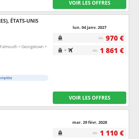
VOIR LES OFFRES
S), ÉTATS-UNIS
lun. 04 janv. 2027
970 €
dès
> Falmouth > Georgetown >
1 861 €
+
dès
omplète
VOIR LES OFFRES
mar. 29 févr. 2028
1 110 €
dès