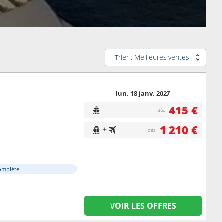
Trier : Meilleures ventes
lun. 18 janv. 2027
415 €
dès
1 210 €
+
dès
omplète
VOIR LES OFFRES