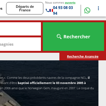
Nous sommes
ouverts
Départs de
04 93 08 03
es
France
94
Rechercher
agnies
Recherche Avancée
« Dawn ». Comme les deux précédents navires de la compagnie NCL,
il
e
avant d’être
baptisé officiellement le 03 novembre 2005 à
s en 2006 ainsi que le Norwegian Gem, inauguré en 2007. La coque du