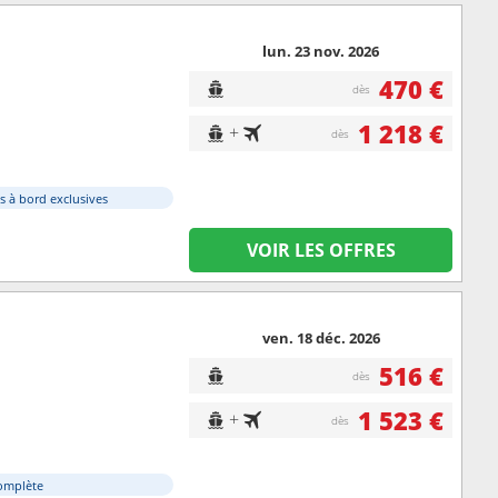
lun. 23 nov. 2026
470 €
dès
1 218 €
+
dès
s à bord exclusives
VOIR LES OFFRES
ven. 18 déc. 2026
516 €
dès
1 523 €
+
dès
omplète