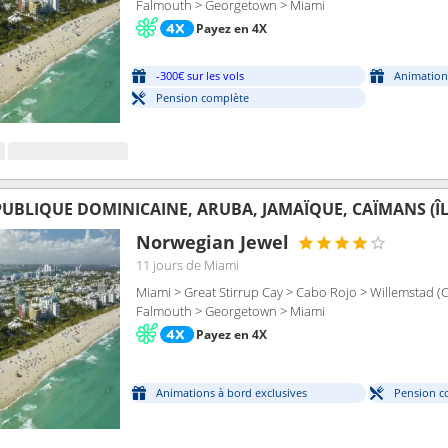
Falmouth > Georgetown > Miami
Payez en 4X
-300€ sur les vols
Animation
Pension complète
UBLIQUE DOMINICAINE, ARUBA, JAMAÏQUE, CAÏMANS (ÎLE
Norwegian Jewel
11 jours
de Miami
Miami > Great Stirrup Cay > Cabo Rojo > Willemstad (
Falmouth > Georgetown > Miami
Payez en 4X
Animations à bord exclusives
Pension c