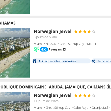
BAHAMAS
Norwegian Jewel
5 jours
de Miami
Miami > Nassau > Great Stirrup Cay > Miami
Payez en 4X
Animations à bord exclusives
Pension c
UBLIQUE DOMINICAINE, ARUBA, JAMAÏQUE, CAÏMANS (ÎLE
Norwegian Jewel
11 jours
de Miami
Miami > Great Stirrup Cay > Cabo Rojo > Oranjestad >