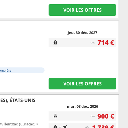
VOIR LES OFFRES
jeu. 30 déc. 2027
714 €
dès
omplète
VOIR LES OFFRES
S), ÉTATS-UNIS
mar. 08 déc. 2026
900 €
dès
 Willemstad (Curaçao) >
1 739 €
+
dès