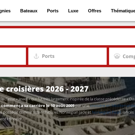
gnies
Bateaux
Ports
Luxe
Offres
Thématiqu
Ports
Comp
 croisières 2026 - 2027
 la classe « Jewel » qui fut très largement inspirée de la classe précédente 
l commença sa carrière le 10 août 2005
par une
croisière en Méditerrané
 Il possède comme sister-ships les Norwegian Jade et
Norwegian Pearl
, lancé
ent étinceler.