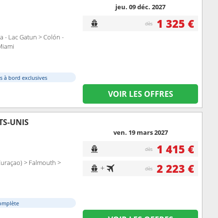
jeu. 09 déc. 2027
1 325 €
dès
- Lac Gatun > Colón -
Miami
s à bord exclusives
VOIR LES OFFRES
TS-UNIS
ven. 19 mars 2027
1 415 €
dès
Curaçao) > Falmouth >
2 223 €
+
dès
omplète