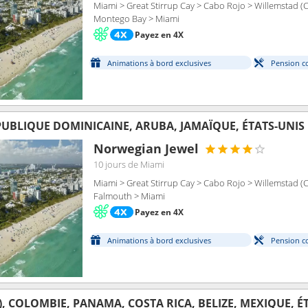
Miami > Great Stirrup Cay > Cabo Rojo > Willemstad (
Montego Bay > Miami
Payez en 4X
Animations à bord exclusives
Pension c
UBLIQUE DOMINICAINE, ARUBA, JAMAÏQUE, ÉTATS-UNIS
Norwegian Jewel
10 jours
de Miami
Miami > Great Stirrup Cay > Cabo Rojo > Willemstad (
Falmouth > Miami
Payez en 4X
Animations à bord exclusives
Pension c
), COLOMBIE, PANAMA, COSTA RICA, BELIZE, MEXIQUE, É