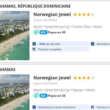
BAHAMAS, RÉPUBLIQUE DOMINICAINE
Norwegian Jewel
6 jours
de Miami
Miami > Great Stirrup Cay > Puerto Plata > Miami
Payez en 4X
-300€ sur les vols
Animation
Pension complète
BAHAMAS
Norwegian Jewel
6 jours
de Miami
Miami > Great Stirrup Cay > Nassau > Miami
Payez en 4X
Animations à bord exclusives
Pension c