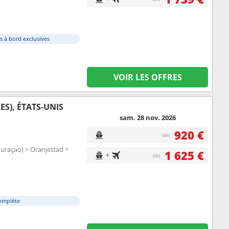
s à bord exclusives
VOIR LES OFFRES
S), ÉTATS-UNIS
sam. 28 nov. 2026
920 €
dès
Curaçao) > Oranjestad >
1 625 €
+
dès
omplète