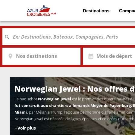
Destinations
Compa
Nos destinations
Mois de départ
Norwegian Jewel : Nos offres de
Le paquebot
Norwegian Jewel
est le premier des quatre navires de
fut construit aux chantiers allemands Meyer de Papenburg. I
Miami,
par Mélania Trump, l’épouse de l’homme d’affaire américain.
Norwegian Jewel est décorée de lignes épaisses et colorées qui sembl
+
Voir plus