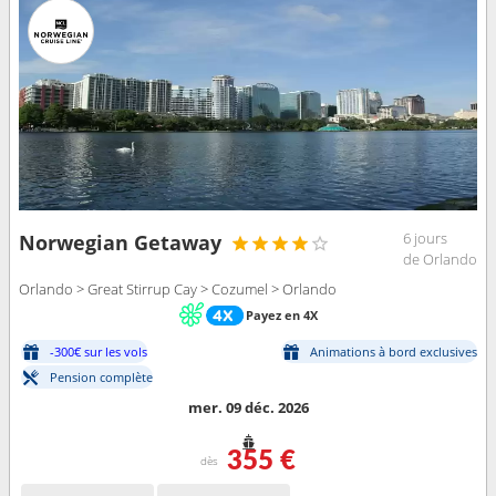
6 jours
Norwegian Getaway
de Orlando
Orlando > Great Stirrup Cay > Cozumel > Orlando
Payez en 4X
-300€ sur les vols
Animations à bord exclusives
Pension complète
mer. 09 déc. 2026
355 €
dès