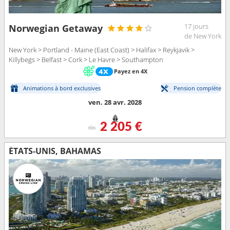
17 jours
Norwegian Getaway
de New York
New York > Portland - Maine (East Coast) > Halifax > Reykjavik >
Killybegs > Belfast > Cork > Le Havre > Southampton
Payez en 4X
Animations à bord exclusives
Pension complète
ven. 28 avr. 2028
2 205 €
dès
ÉTATS-UNIS, BAHAMAS