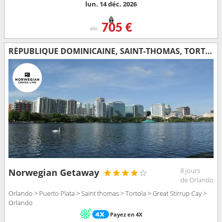
lun. 14 déc. 2026
705 €
dès
RÉPUBLIQUE DOMINICAINE, SAINT-THOMAS, TORTOLA, BAHAMAS, ÉTATS-UNIS
8 jours
Norwegian Getaway
de Orlando
Orlando > Puerto Plata > Saint thomas > Tortola > Great Stirrup Cay >
Orlando
Payez en 4X