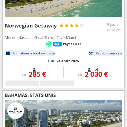
5 jours
Norwegian Getaway
de Miami
Miami > Nassau > Great Stirrup Cay > Miami
Payez en 4X
Animations à bord exclusives
Pension complète
lun. 24 août 2026
+
285 €
2 030 €
dès
dès
BAHAMAS, ÉTATS-UNIS