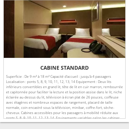
CABINE STANDARD
Superficie : De 9 m² à 18 m² Capacité d'accueil : jusqu'à 4 passagers
Localisation : ponts 5, 8, 9, 10, 11, 12, 13, 14 Equipement : Deux lits
inférieurs convertibles en grand lit, tête de lit en cuir marron, rembourrée
et capitonnée pour faciliter la lecture et la position assise dans le lit, niche
éclairée au-dessus du lit, télévision à écran plat de 26 pouces, coiffeuse
avec étagères et nombreux espaces de rangement, placard de taille
normale, coin encastré sous la télévision, minibar, coffre-fort, sèche-
cheveux. Cabines accessibles pour les passagers à mobilité réduite aux
ponts 5, 8, 9, 10, 11, 12, 13, 14. Equipements variables selon les cabines.