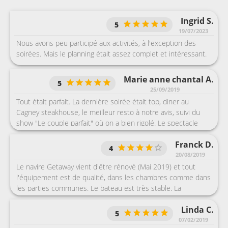
Ingrid S.
5
19/07/2023
Nous avons peu participé aux activités, à l'exception des
soirées. Mais le planning était assez complet et intéressant.
Marie anne chantal A.
5
25/09/2019
Tout était parfait. La dernière soirée était top, diner au
Cagney steakhouse, le meilleur resto à notre avis, suivi du
show "Le couple parfait" où on a bien rigolé. Le spectacle
Magie & Comédie a clôturé cette mémorable soirée.
Franck D.
4
20/08/2019
Le navire Getaway vient d'être rénové (Mai 2019) et tout
l'équipement est de qualité, dans les chambres comme dans
les parties communes. Le bateau est très stable. La
restauration est très bien et les restaurants de spécialité
Linda C.
sont de qualité. Nos préférés ont été l'Ocean Blue et le
5
Tapanniaki. Privilégier les cabines situées entre les ponts 10
07/02/2019