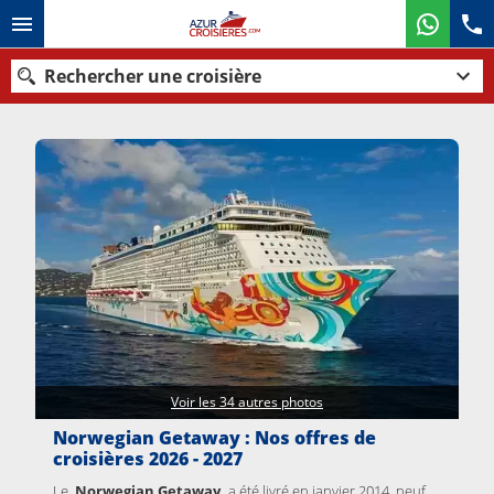
Rechercher une croisière
Nos destinations
Mois de départ
Ports
Compagnies
Rechercher
Voir les 34 autres photos
Norwegian Getaway : Nos offres de
croisières 2026 - 2027
Le
Norwegian Getaway,
a été livré en janvier 2014​,
neuf