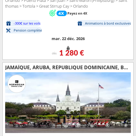
Orlando > Puerto Plata > San Juan > Saint-Martin (Philipsburg) > Saint
thomas > Tortola > Great Stirrup Cay > Orlando
Payez en 4X
-300€ sur les vols
Animations à bord exclusives
Pension complète
mar. 22 déc. 2026
1 280 €
dès
JAMAÏQUE, ARUBA, RÉPUBLIQUE DOMINICAINE, BAHAMAS, ÉTATS-UNIS