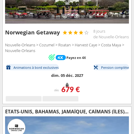
8 jours
Norwegian Getaway
de Nouvelle-Orleans
Nouvelle-Orleans > Cozumel > Roatan > Harvest Caye > Costa Maya >
Nouvelle-Orleans
Payez en 4X
Animations à bord exclusives
Pension complète
dim. 05 déc. 2027
679 €
dès
ÉTATS-UNIS, BAHAMAS, JAMAÏQUE, CAÏMANS (ÎLES), MEXIQUE