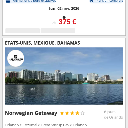
Animations à bord exclusives
Pension complète
lun. 02 nov. 2026
375 €
dès
ÉTATS-UNIS, MEXIQUE, BAHAMAS
6 jours
Norwegian Getaway
de Orlando
Orlando > Cozumel > Great Stirrup Cay > Orlando