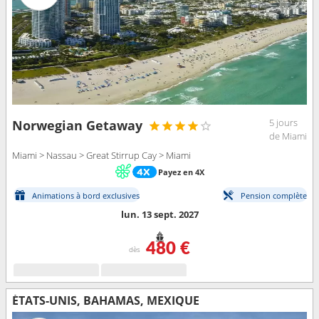
5 jours
Norwegian Getaway
de Miami
Miami > Nassau > Great Stirrup Cay > Miami
Payez en 4X
Animations à bord exclusives
Pension complète
lun. 13 sept. 2027
480 €
dès
ÉTATS-UNIS, BAHAMAS, MEXIQUE