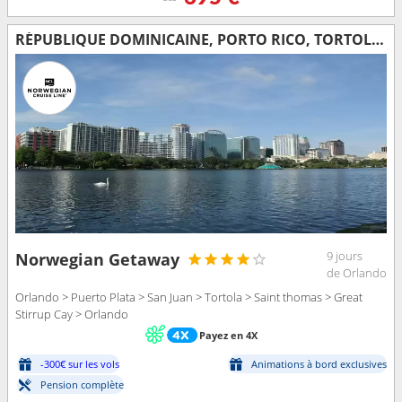
RÉPUBLIQUE DOMINICAINE, PORTO RICO, TORTOLA, SAINT-THOMAS, BAHAMAS, ÉTATS-UNIS
9 jours
Norwegian Getaway
de Orlando
Orlando > Puerto Plata > San Juan > Tortola > Saint thomas > Great
Stirrup Cay > Orlando
Payez en 4X
-300€ sur les vols
Animations à bord exclusives
Pension complète