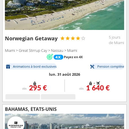
5 jours
Norwegian Getaway
de Miami
Miami > Great Stirrup Cay > Nassau > Miami
Payez en 4X
Animations à bord exclusives
Pension complète
lun. 31 août 2026
+
295 €
1 640 €
dès
dès
BAHAMAS, ÉTATS-UNIS