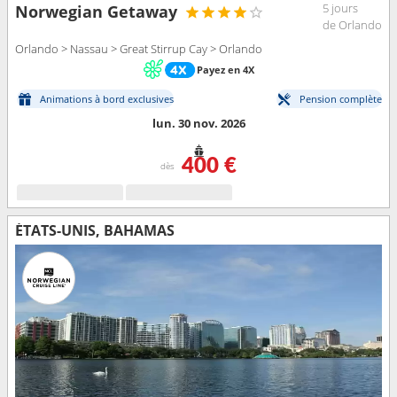
5 jours
Norwegian Getaway
de Orlando
Orlando > Nassau > Great Stirrup Cay > Orlando
Payez en 4X
Animations à bord exclusives
Pension complète
lun. 30 nov. 2026
400 €
dès
ÉTATS-UNIS, BAHAMAS