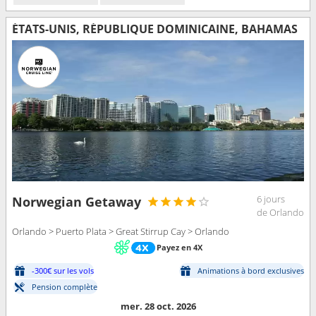
ÉTATS-UNIS, RÉPUBLIQUE DOMINICAINE, BAHAMAS
6 jours
Norwegian Getaway
de Orlando
Orlando > Puerto Plata > Great Stirrup Cay > Orlando
Payez en 4X
-300€ sur les vols
Animations à bord exclusives
Pension complète
mer. 28 oct. 2026