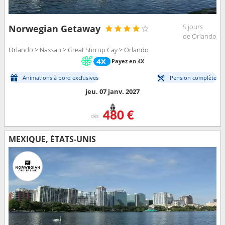
5 jours
Norwegian Getaway
de Orlando
Orlando > Nassau > Great Stirrup Cay > Orlando
Payez en 4X
Animations à bord exclusives
Pension complète
jeu. 07 janv. 2027
480 €
dès
MEXIQUE, ÉTATS-UNIS