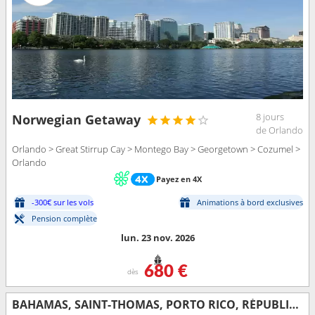
8 jours
Norwegian Getaway
de Orlando
Orlando > Great Stirrup Cay > Montego Bay > Georgetown > Cozumel >
Orlando
Payez en 4X
-300€ sur les vols
Animations à bord exclusives
Pension complète
lun. 23 nov. 2026
680 €
dès
BAHAMAS, SAINT-THOMAS, PORTO RICO, RÉPUBLIQUE DOMINICAINE, ÉTATS-UNIS