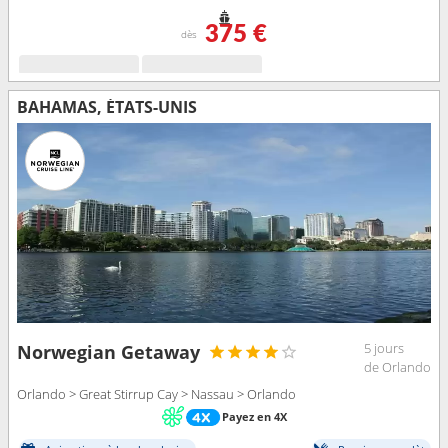
375 €
dès
BAHAMAS, ÉTATS-UNIS
5 jours
Norwegian Getaway
de Orlando
Orlando > Great Stirrup Cay > Nassau > Orlando
Payez en 4X