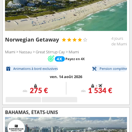
4 jours
Norwegian Getaway
de Miami
Miami > Nassau > Great Stirrup Cay > Miami
Payez en 4X
Animations à bord exclusives
Pension complète
ven. 14 août 2026
+
275 €
1 534 €
dès
dès
BAHAMAS, ÉTATS-UNIS