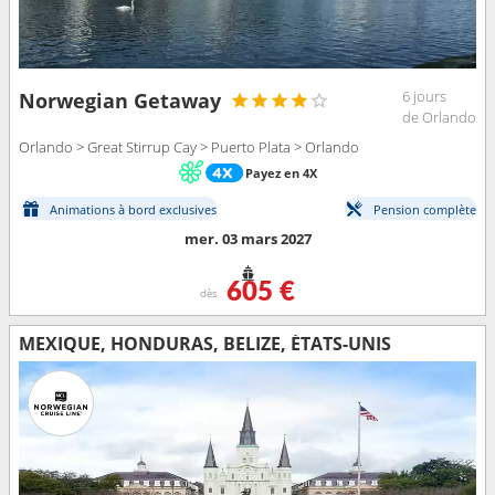
6 jours
Norwegian Getaway
de Orlando
Orlando > Great Stirrup Cay > Puerto Plata > Orlando
Payez en 4X
Animations à bord exclusives
Pension complète
mer. 03 mars 2027
605 €
dès
MEXIQUE, HONDURAS, BELIZE, ÉTATS-UNIS