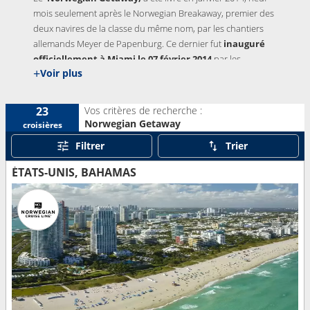
mois seulement après le Norwegian Breakaway, premier des
deux navires de la classe du même nom, par les chantiers
allemands Meyer de Papenburg. Ce dernier fut
inauguré
officiellement à
Miami
le 07 février 2014
par les
+
Voir plus
cheerleaders de l’équipe de football américain des Miami
Dolphins. Comme pour le précédent navire, Norwegian
Cruise Line a fait appel à
un artiste pour réaliser la
Vos critères de recherche :
23
fresque peinte sur la coque du navire et c’est David «
Norwegian Getaway
croisières
LEBO » Le Batard
qui s’employa à imaginer cette proue
Filtrer
Trier
colorée et peindre une sirène de chaque côté.
ÉTATS-UNIS, BAHAMAS