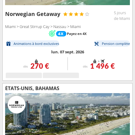
5 jours
Norwegian Getaway
de Miami
Miami > Great Stirrup Cay > Nassau > Miami
Payez en 4X
Animations à bord exclusives
Pension complète
lun. 07 sept. 2026
+
270 €
1 496 €
dès
dès
ÉTATS-UNIS, BAHAMAS