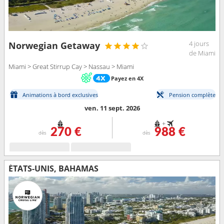
4 jours
Norwegian Getaway
de Miami
Miami > Great Stirrup Cay > Nassau > Miami
Payez en 4X
Animations à bord exclusives
Pension complète
ven. 11 sept. 2026
+
270 €
988 €
dès
dès
ÉTATS-UNIS, BAHAMAS