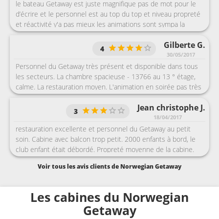
et 12, les activités du bateaux se situant principalement au
le bateau Getaway est juste magnifique pas de mot pour le
Pont 15 et entre Pont 6 et 8
d’écrire et le personnel est au top du top et niveau propreté
et réactivité y'a pas mieux les animations sont sympa la
restauration au top et l’équipage au top
Gilberte G.
4
30/05/2017
Personnel du Getaway très présent et disponible dans tous
les secteurs. La chambre spacieuse - 13766 au 13 ° étage,
calme. La restauration moyen. L'animation en soirée pas très
active (pour les personnes qui aiment danser comme nous) .
Jean christophe J.
Par contre un bon point pour l'animation musicale et les
3
soirées au théâtre : sensationnel . La langue pratiquement
18/04/2017
exclusive est l'anglais, mais un bon point il y avait deux
restauration excellente et personnel du Getaway au petit
personnes qui parlaient français à disposition des
soin. Cabine avec balcon trop petit. 2000 enfants à bord, le
francophones.
club enfant était débordé. Propreté moyenne de la cabine.
déçu par NCL, pas de correspondant pour les français avant
Voir tous les avis clients de Norwegian Getaway
Cozumel, croisière très chère, nous préférons MSC.
Les cabines du Norwegian
Getaway