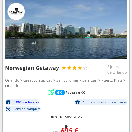
8 jours
Norwegian Getaway
de Orlando
Orlando > Great Stirrup Cay > Saint thomas > San Juan > Puerto Plata >
Orlando
Payez en 4X
-300€ sur les vols
Animations à bord exclusives
Pension complète
lun. 16 nov. 2026
695 €
dès