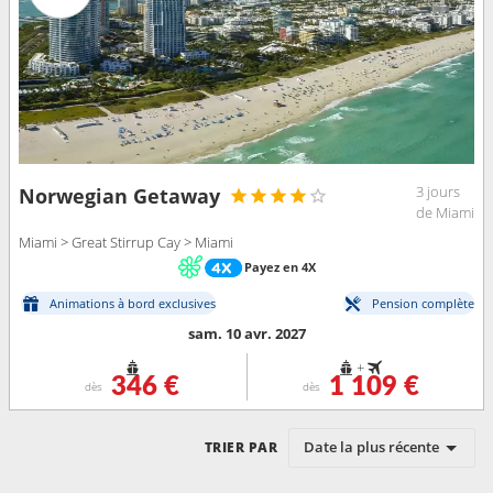
3 jours
Norwegian Getaway
de Miami
Miami > Great Stirrup Cay > Miami
Payez en 4X
Animations à bord exclusives
Pension complète
sam. 10 avr. 2027
+
346 €
1 109 €
dès
dès
Date la plus récente
TRIER PAR