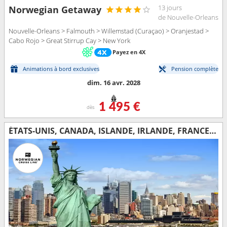
13 jours
Norwegian Getaway
de Nouvelle-Orleans
Nouvelle-Orleans > Falmouth > Willemstad (Curaçao) > Oranjestad >
Cabo Rojo > Great Stirrup Cay > New York
Payez en 4X
Animations à bord exclusives
Pension complète
dim. 16 avr. 2028
1 495 €
dès
ÉTATS-UNIS, CANADA, ISLANDE, IRLANDE, FRANCE, ROYAUME-UNI