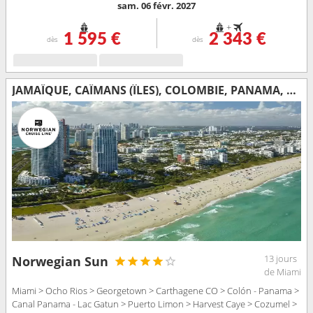
sam. 06 févr. 2027
+
1 595 €
2 343 €
dès
dès
JAMAÏQUE, CAÏMANS (ÎLES), COLOMBIE, PANAMA, COSTA RICA, BELIZE, MEXIQUE, ÉTATS-UNIS
13 jours
Norwegian Sun
de Miami
Miami > Ocho Rios > Georgetown > Carthagene CO > Colón - Panama >
Canal Panama - Lac Gatun > Puerto Limon > Harvest Caye > Cozumel >