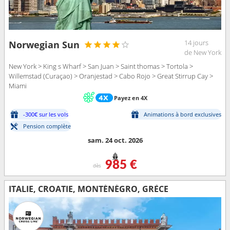
14 jours
Norwegian Sun
de New York
New York > King s Wharf > San Juan > Saint thomas > Tortola >
Willemstad (Curaçao) > Oranjestad > Cabo Rojo > Great Stirrup Cay >
Miami
Payez en 4X
-300€ sur les vols
Animations à bord exclusives
Pension complète
sam. 24 oct. 2026
985 €
dès
ITALIE, CROATIE, MONTÉNÉGRO, GRÈCE