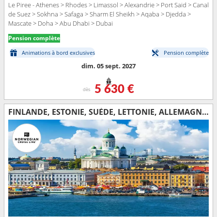
Le Piree - Athenes > Rhodes > Limassol > Alexandrie > Port Said > Canal
de Suez > Sokhna > Safaga > Sharm El Sheikh > Aqaba > Djedda >
Mascate > Doha > Abu Dhabi > Dubai
Pension complète
Animations à bord exclusives
Pension complète
dim. 05 sept. 2027
5 630 €
dès
FINLANDE, ESTONIE, SUÈDE, LETTONIE, ALLEMAGNE, DANEMARK