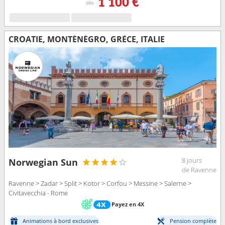
1 100 €
dès
CROATIE, MONTÉNÉGRO, GRÈCE, ITALIE
8 jours
Norwegian Sun
de Ravenne
Ravenne > Zadar > Split > Kotor > Corfou > Messine > Salerne >
Civitavecchia - Rome
Payez en 4X
Animations à bord exclusives
Pension complète