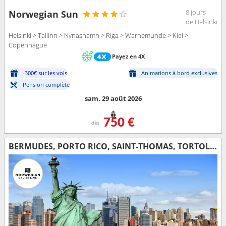
8 jours
Norwegian Sun
de Helsinki
Helsinki > Tallinn > Nynashamn > Riga > Warnemunde > Kiel >
Copenhague
Payez en 4X
-300€ sur les vols
Animations à bord exclusives
Pension complète
sam. 29 août 2026
750 €
dès
BERMUDES, PORTO RICO, SAINT-THOMAS, TORTOLA, ARUBA, RÉPUBLIQUE DOMINICAINE, BAHAMAS, ÉTATS-UNIS