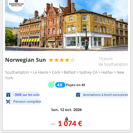
13 jours
Norwegian Sun
de Southampton
Southampton > Le Havre > Cork > Belfast > Sydney CA > Halifax > New
York
Payez en 4X
-300€ sur les vols
Animations à bord exclusives
Pension complète
lun. 12 oct. 2026
1 074 €
dès