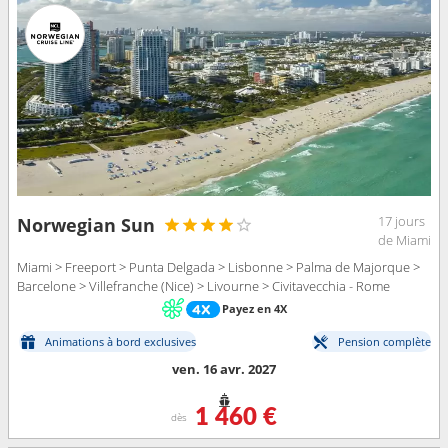
17 jours
Norwegian Sun
de Miami
Miami > Freeport > Punta Delgada > Lisbonne > Palma de Majorque >
Barcelone > Villefranche (Nice) > Livourne > Civitavecchia - Rome
Payez en 4X
Animations à bord exclusives
Pension complète
ven. 16 avr. 2027
1 460 €
dès