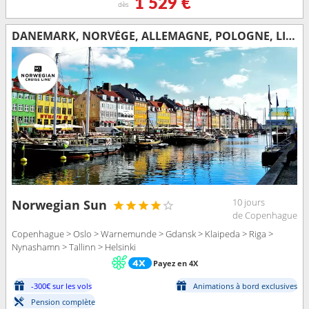
1 529 €
dès
DANEMARK, NORVÈGE, ALLEMAGNE, POLOGNE, LITUANIE, LETTONIE, SUÈDE, ESTONIE, FINLANDE
10 jours
Norwegian Sun
de Copenhague
Copenhague > Oslo > Warnemunde > Gdansk > Klaipeda > Riga >
Nynashamn > Tallinn > Helsinki
Payez en 4X
-300€ sur les vols
Animations à bord exclusives
Pension complète