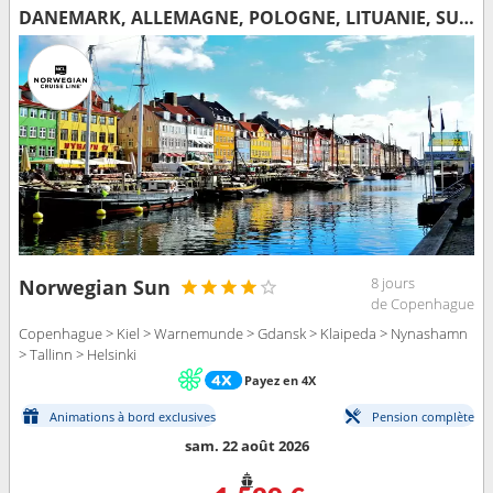
DANEMARK, ALLEMAGNE, POLOGNE, LITUANIE, SUÈDE, ESTONIE, FINLANDE
8 jours
Norwegian Sun
de Copenhague
Copenhague > Kiel > Warnemunde > Gdansk > Klaipeda > Nynashamn
> Tallinn > Helsinki
Payez en 4X
Animations à bord exclusives
Pension complète
sam. 22 août 2026