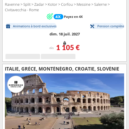
Ravenne > Split > Zadar > Kotor > Corfou > Messine > Salerne >
Civitavecchia - Rome
Payez en 4X
Animations à bord exclusives
Pension complète
dim. 18 juil. 2027
1 105 €
dès
ITALIE, GRÈCE, MONTÉNÉGRO, CROATIE, SLOVÉNIE