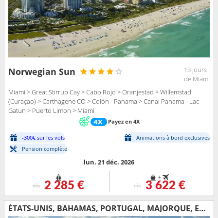
13 jours
Norwegian Sun
de Miami
Miami > Great Stirrup Cay > Cabo Rojo > Oranjestad > Willemstad
(Curaçao) > Carthagene CO > Colón - Panama > Canal Panama - Lac
Gatun > Puerto Limon > Miami
Payez en 4X
-300€ sur les vols
Animations à bord exclusives
Pension complète
lun. 21 déc. 2026
+
2 285 €
3 622 €
dès
dès
ÉTATS-UNIS, BAHAMAS, PORTUGAL, MAJORQUE, ESPAGNE, FRANCE, ITALIE