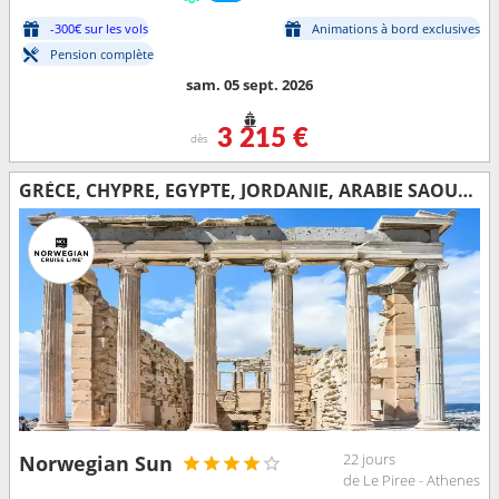
-300€ sur les vols
Animations à bord exclusives
Pension complète
sam. 05 sept. 2026
3 215 €
dès
GRÈCE, CHYPRE, EGYPTE, JORDANIE, ARABIE SAOUDITE, OMAN, QATAR, EMIRATS ARABES UNIS
22 jours
Norwegian Sun
de Le Piree - Athenes