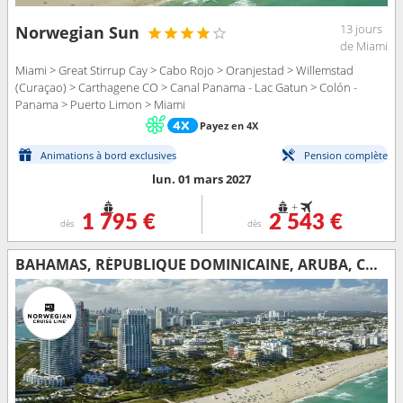
13 jours
Norwegian Sun
de Miami
Miami > Great Stirrup Cay > Cabo Rojo > Oranjestad > Willemstad
(Curaçao) > Carthagene CO > Canal Panama - Lac Gatun > Colón -
Panama > Puerto Limon > Miami
Payez en 4X
Animations à bord exclusives
Pension complète
lun. 01 mars 2027
+
1 795 €
2 543 €
dès
dès
BAHAMAS, RÉPUBLIQUE DOMINICAINE, ARUBA, COLOMBIE, PANAMA, COSTA RICA, ÉTATS-UNIS