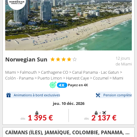
12 jours
Norwegian Sun
de Miami
Miami > Falmouth > Carthagene CO > Canal Panama - Lac Gatun >
Colón - Panama > Puerto Limon > Harvest Caye > Cozumel > Miami
Payez en 4X
Animations à bord exclusives
Pension complète
jeu. 10 déc. 2026
+
1 395 €
2 137 €
dès
dès
CAÏMANS (ÎLES), JAMAÏQUE, COLOMBIE, PANAMA, COSTA RICA, BELIZE, MEXIQUE, ÉTATS-UNIS