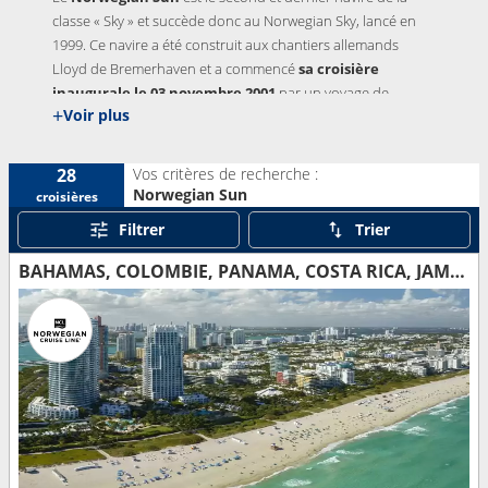
classe « Sky » et succède donc au Norwegian Sky, lancé en
1999. Ce navire a été construit aux chantiers allemands
Lloyd de Bremerhaven et a commencé
sa croisière
inaugurale le 03 novembre 2001
par un voyage de
+
Voir plus
repositionnement entre Boston et
Miami
avant d’être
baptisé officiellement deux semaines plus tard, en
compagnie du Norwegian Star. On le reconnait facilement
Vos critères de recherche :
28
grâce à son soleil présent de chaque côté du navire.
Norwegian Sun
croisières
Filtrer
Trier
BAHAMAS, COLOMBIE, PANAMA, COSTA RICA, JAMAÏQUE, CAÏMANS (ÎLES), ÉTATS-UNIS