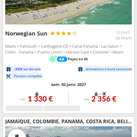
12 jours
Norwegian Sun
de Miami
Miami > Falmouth > Carthagene CO > Canal Panama - Lac Gatun >
Colón - Panama > Puerto Limon > Harvest Caye > Cozumel > Miami
Payez en 4X
-300€ sur les vols
Animations à bord exclusives
Pension complète
sam. 02 janv. 2027
+
1 330 €
2 356 €
dès
dès
JAMAÏQUE, COLOMBIE, PANAMA, COSTA RICA, BELIZE, MEXIQUE, ÉTATS-UNIS