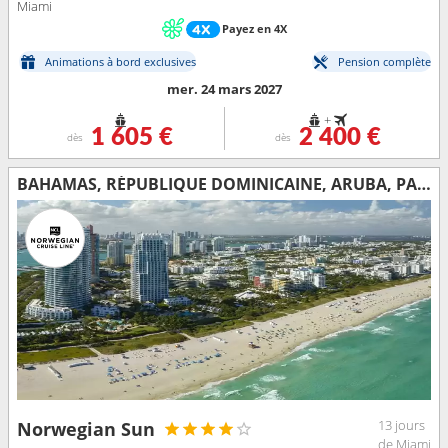
Miami
Payez en 4X
Animations à bord exclusives
Pension complète
mer. 24 mars 2027
+
1 605 €
2 400 €
dès
dès
BAHAMAS, RÉPUBLIQUE DOMINICAINE, ARUBA, PANAMA, COSTA RICA, CAÏMANS (ÎLES), ÉTATS-UNIS
13 jours
Norwegian Sun
de Miami