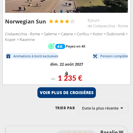
8 jours
Norwegian Sun
de Civitavecchia - Rome
Civitavecchia - Rome > Salerne > Catane > Corfou > Kotor > Dubrovnik >
Koper > Ravenne
Payez en 4X
Animations à bord exclusives
Pension complète
dim. 22 août 2027
1 235 €
dès
VOIR PLUS DE CROISIÈRES
Date la plus récente
TRIER PAR
Rosalie W.