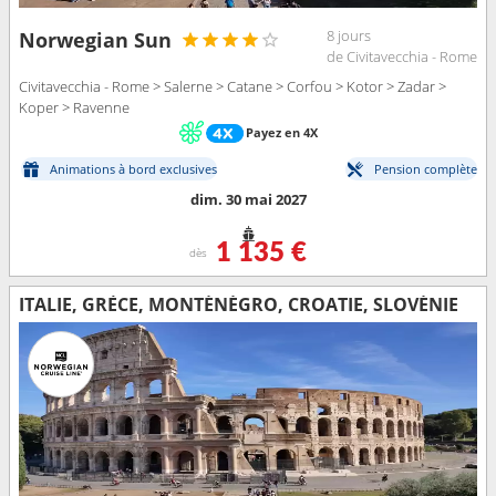
8 jours
Norwegian Sun
de Civitavecchia - Rome
Civitavecchia - Rome > Salerne > Catane > Corfou > Kotor > Zadar >
Koper > Ravenne
Payez en 4X
Animations à bord exclusives
Pension complète
dim. 30 mai 2027
1 135 €
dès
ITALIE, GRÈCE, MONTÉNÉGRO, CROATIE, SLOVÉNIE