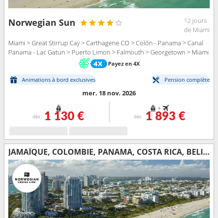
12 jours
Norwegian Sun
de Miami
Miami > Great Stirrup Cay > Carthagene CO > Colón - Panama > Canal
Panama - Lac Gatun > Puerto Limon > Falmouth > Georgetown > Miami
Payez en 4X
Animations à bord exclusives
Pension complète
mer. 18 nov. 2026
+
1 130 €
1 893 €
dès
dès
JAMAÏQUE, COLOMBIE, PANAMA, COSTA RICA, BELIZE, MEXIQUE, ÉTATS-UNIS