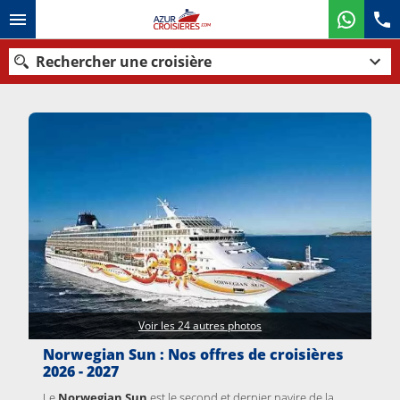
Rechercher une croisière
Nos destinations
Mois de départ
Ports
Compagnies
Rechercher
Voir les 24 autres photos
Norwegian Sun : Nos offres de croisières
2026 - 2027
Le
Norwegian Sun
est le second et dernier navire de la