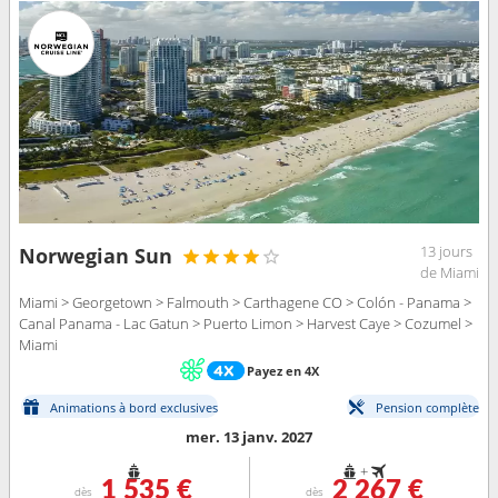
13 jours
Norwegian Sun
de Miami
Miami > Georgetown > Falmouth > Carthagene CO > Colón - Panama >
Canal Panama - Lac Gatun > Puerto Limon > Harvest Caye > Cozumel >
Miami
Payez en 4X
Animations à bord exclusives
Pension complète
mer. 13 janv. 2027
+
1 535 €
2 267 €
dès
dès