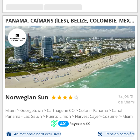
PANAMA, CAÏMANS (ÎLES), BELIZE, COLOMBIE, MEXIQUE, ÉTATS-UNIS, COSTA RICA
12 jours
Norwegian Sun
de Miami
Miami > Georgetown > Carthagene CO > Colón - Panama > Canal
Panama - Lac Gatun > Puerto Limon > Harvest Caye > Cozumel > Miami
Payez en 4X
Animations à bord exclusives
Pension complète