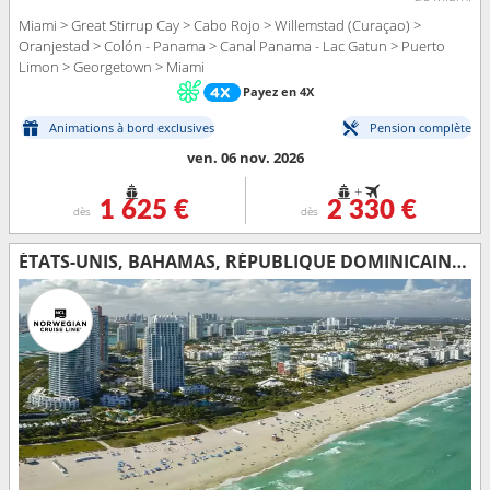
Miami > Great Stirrup Cay > Cabo Rojo > Willemstad (Curaçao) >
Oranjestad > Colón - Panama > Canal Panama - Lac Gatun > Puerto
Limon > Georgetown > Miami
Payez en 4X
Animations à bord exclusives
Pension complète
ven. 06 nov. 2026
+
1 625 €
2 330 €
dès
dès
ÉTATS-UNIS, BAHAMAS, RÉPUBLIQUE DOMINICAINE, ARUBA, COLOMBIE, PANAMA, COSTA RICA