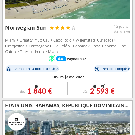
13 jours
Norwegian Sun
de Miami
Miami > Great Stirrup Cay > Cabo Rojo > Willemstad (Curaçao) >
Oranjestad > Carthagene CO > Colón - Panama > Canal Panama - Lac
Gatun > Puerto Limon > Miami
Payez en 4X
Animations à bord exclusives
Pension complète
lun. 25 janv. 2027
+
1 840 €
2 593 €
dès
dès
ÉTATS-UNIS, BAHAMAS, RÉPUBLIQUE DOMINICAINE, ARUBA, COLOMBIE, PANAMA, COSTA RICA