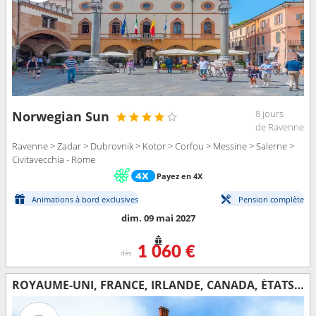
8 jours
Norwegian Sun
de Ravenne
Ravenne > Zadar > Dubrovnik > Kotor > Corfou > Messine > Salerne >
Civitavecchia - Rome
Payez en 4X
Animations à bord exclusives
Pension complète
dim. 09 mai 2027
1 060 €
dès
ROYAUME-UNI, FRANCE, IRLANDE, CANADA, ÉTATS-UNIS