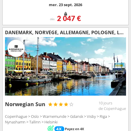
mer. 23 sept. 2026
2 047 €
dès
DANEMARK, NORVÈGE, ALLEMAGNE, POLOGNE, LETTONIE, SUÈDE, ESTONIE, FINLANDE
10 jours
Norwegian Sun
de Copenhague
Copenhague > Oslo > Warnemunde > Gdansk > Visby > Riga >
Nynashamn > Tallinn > Helsinki
Payez en 4X