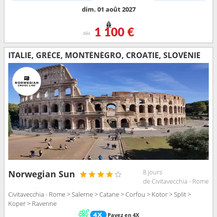
dim. 01 août 2027
1 100 €
dès
ITALIE, GRÈCE, MONTÉNÉGRO, CROATIE, SLOVÉNIE
8 jours
Norwegian Sun
de Civitavecchia - Rome
Civitavecchia - Rome > Salerne > Catane > Corfou > Kotor > Split >
Koper > Ravenne
Payez en 4X