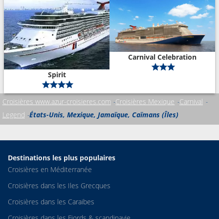
Carnival Celebration
Spirit
Croisières www.azur-croisieres.com
Croisières Mexique
Carnival
Legend
États-Unis, Mexique, Jamaïque, Caïmans (Îles)
Destinations les plus populaires
Croisières en Méditerranée
Croisières dans les Iles Grecques
Croisières dans les Caraibes
Croisières dans les Fjords & scandinavie