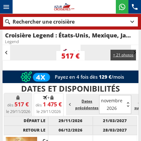
Rechercher une croisière
Croisière Legend : États-Unis, Mexique, Jamaïque, Caïmans (Îles) au départ de Tampa
Nos destinations
Legend
Mois de départ
517 €
+ 21 photos
Ports
Compagnies
Payez en 4 fois dès
129 €
/mois
Rechercher
DATES ET DISPONIBILITÉS
+
novembre
Dates
D
517 €
1 475 €
dès
dès
précédentes
2026
sui
le 29/11/2026
le 29/11/2026
DÉPART LE
29/11/2026
21/03/2027
RETOUR LE
06/12/2026
28/03/2027
Cabine