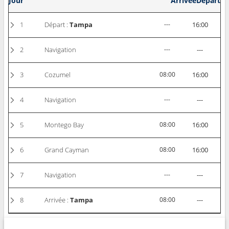
Jour
Arrivée
Départ
1
Départ :
Tampa
---
16:00
2
Navigation
---
---
3
Cozumel
08:00
16:00
4
Navigation
---
---
5
Montego Bay
08:00
16:00
6
Grand Cayman
08:00
16:00
7
Navigation
---
---
8
Arrivée :
Tampa
08:00
---