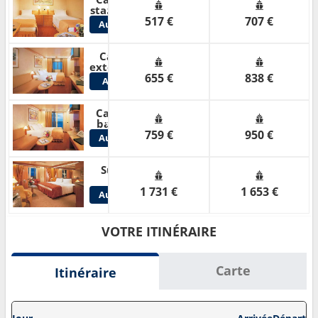
Voir
standard
517 €
707 €
Autres
Cabines
Cabine
Voir
extérieure
655 €
838 €
Autres
Cabines
Cabine
Voir
balcon
759 €
950 €
Autres
Cabines
Suite
Voir
1 731 €
1 653 €
Autres
Cabines
VOTRE ITINÉRAIRE
Carte
Itinéraire