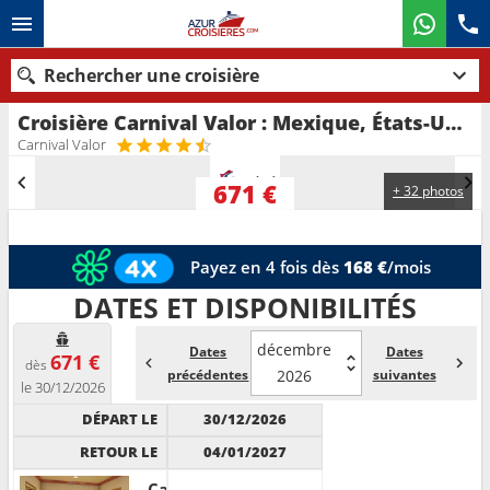
Rechercher une croisière
Croisière Carnival Valor : Mexique, États-Unis au départ de Nouvelle-Orleans
Nos destinations
Carnival Valor
Mois de départ
671 €
+ 32 photos
Ports
Compagnies
Payez en 4 fois dès
168 €
/mois
Rechercher
DATES ET DISPONIBILITÉS
décembre
Dates
Dates
671 €
dès
précédentes
2026
suivantes
le 30/12/2026
DÉPART LE
30/12/2026
RETOUR LE
04/01/2027
Cabine