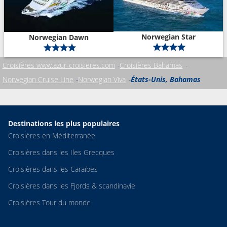
Norwegian Star
Norwegian Dawn
Croisières www.azur-croisieres.com
Croisières Bahamas
Norwegian Cruise Line
Norwegian Viva
États-Unis, Bahamas
Destinations les plus populaires
Croisières en Méditerranée
Croisières dans les Iles Grecques
Croisières dans les Caraibes
Croisières dans les Fjords & scandinavie
Croisières Tour du monde