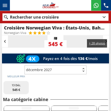
Rechercher une croisière
Croisière Norwegian Viva : États-Unis, Bahamas au départ de Miami
Nos destinations
Norwegian Viva
Mois de départ
545 €
+ 28 photos
Ports
Compagnies
Payez en 4 fois dès
136 €
/mois
Rechercher
décembre 2027
MEILLEUR PRIX
13 Déc.
545 €
Ma catégorie cabine