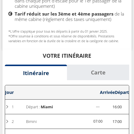
dans chaque port d'escale pour le 1er passager de la
cabine uniquement)
Tarif réduit sur les 3ème et 4ème passagers
de la
même cabine (règlement des taxes uniquement)
*L'offre s'applique pour tous les départs à partir du 01 janvier 2025.
*Offre soumise à conditions et sous réserve de disponibilités. Prestations
variables en fonction de la durée de la croisière et de la catégorie de cabine.
VOTRE ITINÉRAIRE
Carte
Itinéraire
Jour
Arrivée
Départ
1
Départ :
Miami
---
16:00
2
Bimini
07:00
17:00