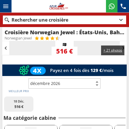
Rechercher une croisière
Croisière Norwegian Jewel : États-Unis, Bahamas au départ de Miami
Nos destinations
Norwegian Jewel
Mois de départ
516 €
+ 21 photos
Ports
Compagnies
Payez en 4 fois dès
129 €
/mois
Rechercher
décembre 2026
MEILLEUR PRIX
18 Déc.
516 €
Ma catégorie cabine