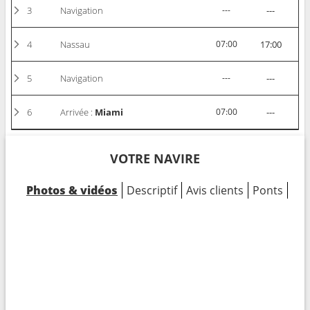
3
Navigation
---
---
4
Nassau
07:00
17:00
5
Navigation
---
---
6
Arrivée :
Miami
07:00
---
VOTRE NAVIRE
Photos & vidéos
Descriptif
Avis clients
Ponts
Cab