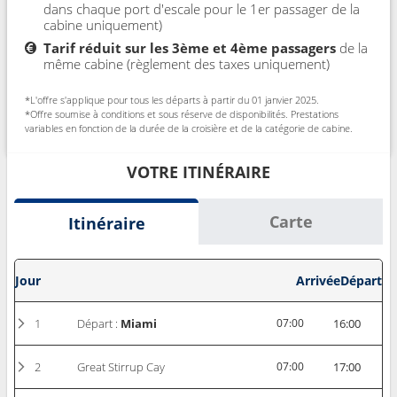
dans chaque port d'escale pour le 1er passager de la
cabine uniquement)
Tarif réduit sur les 3ème et 4ème passagers
de la
même cabine (règlement des taxes uniquement)
*L'offre s'applique pour tous les départs à partir du 01 janvier 2025.
*Offre soumise à conditions et sous réserve de disponibilités. Prestations
variables en fonction de la durée de la croisière et de la catégorie de cabine.
VOTRE ITINÉRAIRE
Carte
Itinéraire
Jour
Arrivée
Départ
1
Départ :
Miami
07:00
16:00
2
Great Stirrup Cay
07:00
17:00