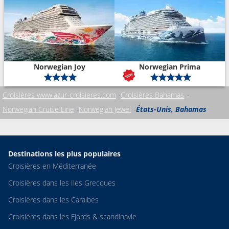
Norwegian Joy
Norwegian Prima
Croisières www.azur-croisieres.com
Croisières Bahamas
Norwegian Cruise Line
Norwegian Jewel
États-Unis, Bahamas
Destinations les plus populaires
Croisières en Méditerranée
Croisières dans les Iles Grecques
Croisières dans les Caraibes
Croisières dans les Fjords & scandinavie