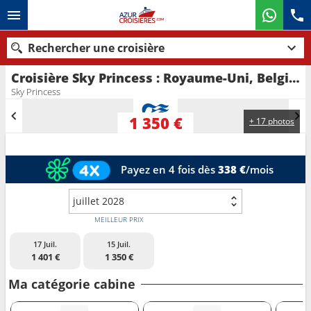
Rechercher une croisière
Croisière Sky Princess : Royaume-Uni, Belgique, Norvège, Danemark au départ de Southampton
Nos destinations
Sky Princess
Mois de départ
1 350 €
+ 17 photos
Ports
Compagnies
Payez en 4 fois dès
338 €
/mois
Rechercher
juillet 2028
MEILLEUR PRIX
17 Juil.
15 Juil.
1 401 €
1 350 €
Ma catégorie cabine