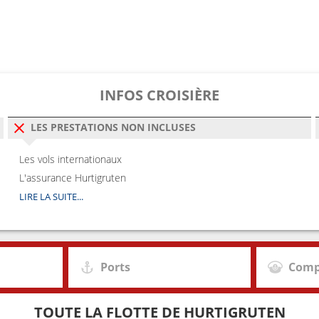
5
11:00
0
13:00
5
15:15
INFOS CROISIÈRE
0
20:30
LES PRESTATIONS NON INCLUSES
5
22:30
Les vols internationaux
L'assurance Hurtigruten
5
22:35
LIRE LA SUITE...
0
03:30
5
06:35
Ports
Comp
5
10:35
TOUTE LA FLOTTE DE HURTIGRUTEN
5
12:15