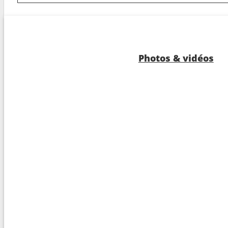
2
Honningsvag
05:4
2
Havoysund
08:0
2
Hammerfest
11:0
Photos & vidéos
2
Oksfjord
15:5
2
Skjervoy
19:3
2
Tromso
23:4
3
Batsfjord
20:0
3
Finnsnes
04:2
3
Harstad
08:0