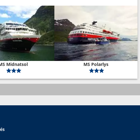
MS Midnatsol
MS Polarlys
hés