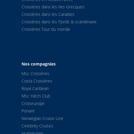
Croisières dans les Iles Grecques
6
Maloy
05:4
Croisières dans les Caraibes
Croisières dans les Fjords & scandinavie
6
Floro
08:1
Croisières Tour du monde
6
Bergen
14:4
7
Honningsvag
05:4
Nos compagnies
8
Havoysund
08:0
Msc Croisières
Costa Croisières
9
Hammerfest
11:0
Royal Caribean
Msc Yatch Club
10
Oksfjord
15:5
Croiseurope
Ponant
11
Skjervoy
19:3
Norwegian Cruise Line
Celebrity Cruises
12
Tromso
23:4
Hurtigruten