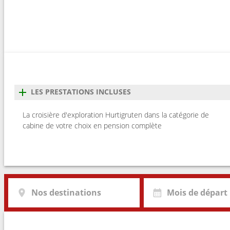
3
Risoyhamn
10:4
3
sortland
12:3
3
Stokmarknes
14:1
3
Svolvaer
18:3
LES PRESTATIONS INCLUSES
3
Stamsund
22:1
La croisière d'exploration Hurtigruten dans la catégorie de
cabine de votre choix en pension complète
4
Berlevag
22:2
4
Bodo
02:3
4
Ornes
06:2
Nos destinations
Mois de départ
4
Nesna (passagem circulo polar)
10:2
4
Sandnessjoen
11:4