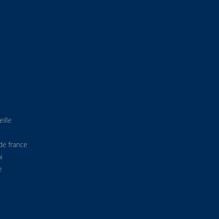
ille
de france
i
e