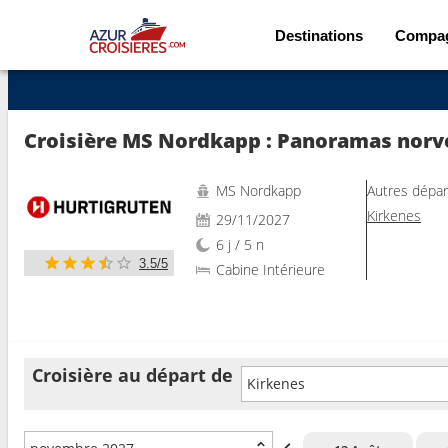
Destinations
Compa
Voir les 24 autres photos
Croisière MS Nordkapp : Panoramas norvé
MS Nordkapp
Autres dépar
Kirkenes
29/11/2027
6 j / 5 n
3.5/5
Cabine Intérieure
Croisière au départ de
Kirkenes