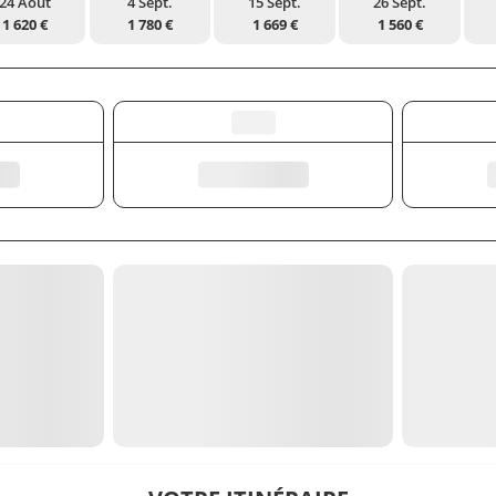
24 Août
4 Sept.
15 Sept.
26 Sept.
1 620 €
1 780 €
1 669 €
1 560 €