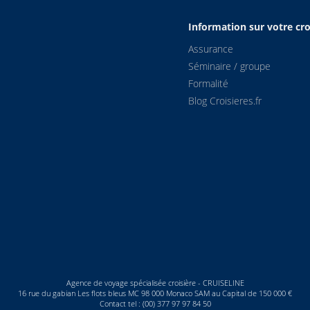
0
04:40
Information sur votre cro
Assurance
0
08:30
Séminaire / groupe
Formalité
5
11:00
Blog Croisieres.fr
0
13:00
5
15:15
0
20:30
5
22:30
0
03:30
Agence de voyage spécialisée croisière - CRUISELINE
5
06:35
16 rue du gabian Les flots bleus MC 98 000 Monaco SAM au Capital de 150 000 €
Contact tel : (00) 377 97 97 84 50