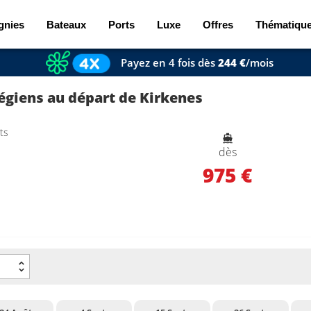
gnies
Bateaux
Ports
Luxe
Offres
Thématiqu
Payez en 4 fois dès
244 €
/mois
giens au départ de Kirkenes
ts
dès
975 €