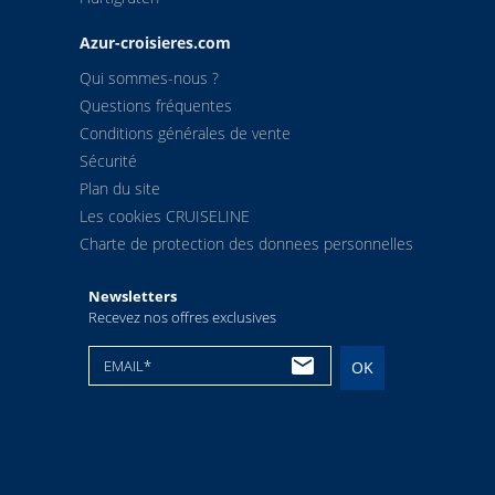
13
Finnsnes
04:2
Azur-croisieres.com
Qui sommes-nous ?
14
Harstad
08:0
Questions fréquentes
Conditions générales de vente
15
Risoyhamn
10:4
Sécurité
Plan du site
16
sortland
12:3
Les cookies CRUISELINE
Charte de protection des donnees personnelles
17
Stokmarknes
14:1
Newsletters
18
Svolvaer
18:3
Recevez nos offres exclusives
19
Stamsund
22:1
EMAIL*
OK
20
Bodo
02:3
21
Ornes
06:2