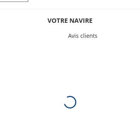
5
06:00
0
08:15
VOTRE NAVIRE
0
12:45
Avis clients
0
16:05
0
19:45
5
01:30
0
20:30
0
04:40
0
08:30