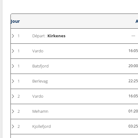
Jour
A
1
Départ :
Kirkenes
---
1
Vardo
16:0
1
Batsfjord
20:0
1
Berlevag
22:2
2
Vardo
16:0
2
Mehamn
01:2
2
Kjollefjord
03:2