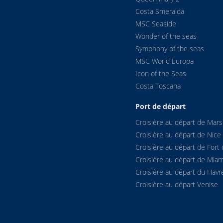
Costa Smeralda
5
06:00
MSC Seaside
Wonder of the seas
5
08:30
Symphony of the seas
MSC World Europa
5
---
Icon of the Seas
Costa Toscana
5
06:00
Port de départ
0
08:15
Croisière au départ de Marse
Croisière au départ de Nice
0
12:45
Croisière au départ de Fort 
Croisière au départ de Miam
0
16:05
Croisière au départ du Havr
Croisière au départ Venise
0
19:45
5
01:30