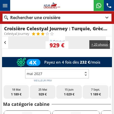
Rechercher une croisière
Croisière Celestyal Journey : Turquie, Grèce au départ de Agios Nikolaus (Crete)
Nos destinations
Celestyal Journey
Mois de départ
929 €
+ 20 photos
Ports
Compagnies
Payez en 4 fois dès
232 €
/mois
Rechercher
mai 2027
MEILLEUR PRIX
18 Mai
25 Mai
15 Juin
7 Sept.
1 189 €
929 €
1 029 €
1 189 €
Ma catégorie cabine