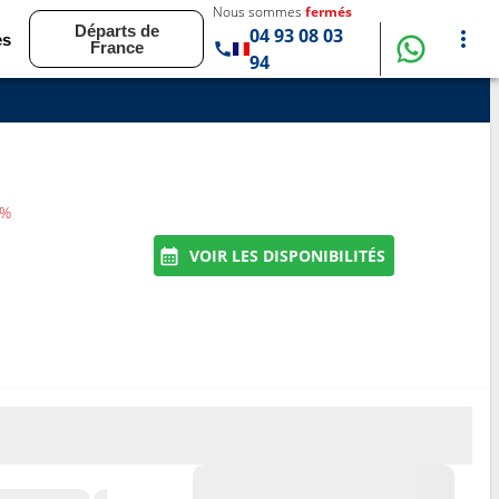
Nous sommes
fermés
Départs de
04 93 08 03
es
France
94
2%
VOIR LES DISPONIBILITÉS