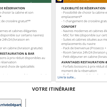
 DE RÉSERVATION
FLEXIBILITÉ DE RÉSERVATION
de choisir la cabine et son
- Possibilité de choisir la cabine 
*
emplacement*
de croisière gratuit**
- 1 changement de croisière grat
CONFORT
ernes et cabines élégantes
- Navires modernes et cabines é
(disponible sur certains navires)
- MSC for Me (disponible sur cert
e 24h/24 (livraison en
- Suites et cabines situées aux me
emplacements du navire
er en cabine (livraison gratuite)
- Pack de bienvenue (Prosecco +
- Room Service 24h/24 (livraison 
 RESTAURATION & BAR
- Petit-déjeuner en cabine (livrai
ssons à prix réduit disponibles au
 réservation
AVANTAGES RESTAURATION 
grand choix de spécialités
- Forfaits boissons à prix réduit 
moment de la réservation
 principaux avec plats gourmets et
- Buffet avec grand choix de spéci
Lire la suite...
te des exigences diététiques
culinaires
 tranche horaire du dîner (sous
- Restaurants principaux avec pl
ponibilité)
VOTRE ITINÉRAIRE
prise en compte des exigences d
ction sur un forfait Restaurants
- Horaire de dîner libre avec My
s sélectionné prépayé
restaurant dédié ou une zone d
- 20% de réduction sur un forfai
IVERTISSEMENTS
rrivée
Départ
de Spécialités sélectionné prépa
arié de spectacles de style