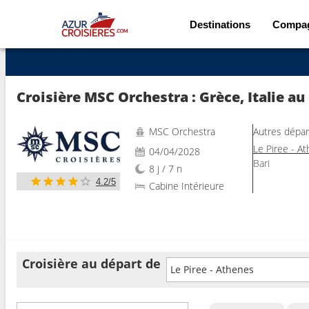
Destinations
Compa
Voir les 75 autres photos
Croisière MSC Orchestra : Grèce, Italie au
MSC Orchestra
Autres dépar
Le Piree - A
04/04/2028
Bari
8 j / 7 n
4.2/5
Cabine Intérieure
Croisière au départ de
Le Piree - Athenes