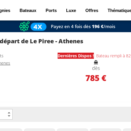
gnies
Bateaux
Ports
Luxe
Offres
Thématiqu
Payez en 4 fois dès
196 €
/mois
 départ de Le Piree - Athenes
ts
Dernières Dispos !
Bateau rempli à 8
thenes
dès
785 €