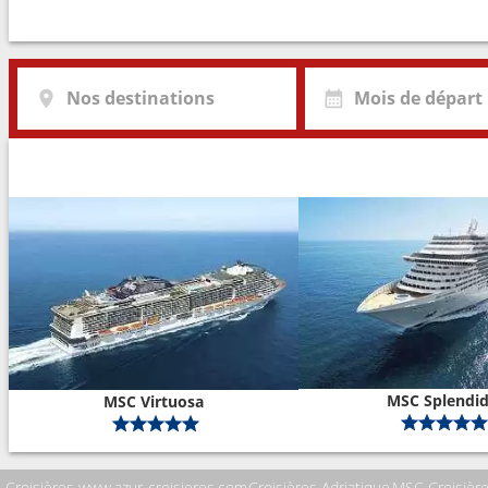
Nos destinations
Mois de départ
MSC Splendi
MSC Virtuosa
Croisières www.azur-croisieres.com
Croisières Adriatique
MSC Croisièr