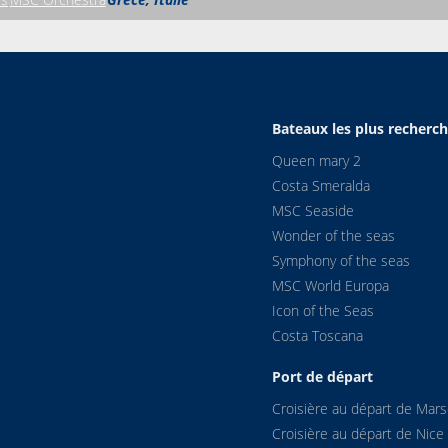
Bateaux les plus recherc
Queen mary 2
Costa Smeralda
MSC Seaside
Wonder of the seas
Symphony of the seas
MSC World Europa
Icon of the Seas
Costa Toscana
Port de départ
Croisière au départ de Marse
Croisière au départ de Nice