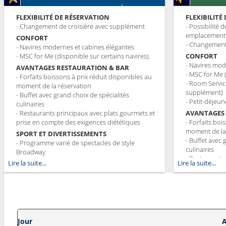
FLEXIBILITÉ DE RÉSERVATION
FLEXIBILITÉ
- Changement de croisière avec supplément
- Possibilité 
emplacement
CONFORT
- Changement 
- Navires modernes et cabines élégantes
- MSC for Me (disponible sur certains navires).
CONFORT
- Navires mod
AVANTAGES RESTAURATION & BAR
- MSC for Me 
- Forfaits boissons à prix réduit disponibles au
- Room Servic
moment de la réservation
supplément)
- Buffet avec grand choix de spécialités
- Petit-déjeun
culinaires
- Restaurants principaux avec plats gourmets et
AVANTAGES
prise en compte des exigences diététiques
- Forfaits boi
moment de la
SPORT ET DIVERTISSEMENTS
- Buffet avec 
- Programme varié de spectacles de style
culinaires
Broadway
- Restaurants
- Espace piscine
Lire la suite...
Lire la suite...
prise en comp
- Equipements sportifs de plein-air
- Choix de la
- Salle de sport équipée avec vue panoramique
réserve de dis
- Activités et divertissements pour adultes,
- 20% de rédu
enfants et bébés
de Spécialité
- Activités récréatives pour enfants
SPORT ET D
SERVICES
Jour
A
- Programme v