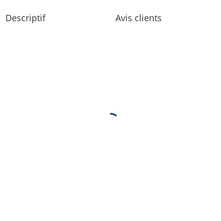
AUTRES PRIVILÈGES
- Points MSC Voyagers Club
Descriptif
Avis clients