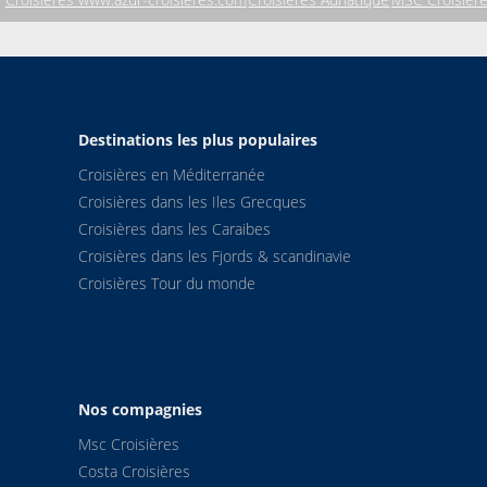
Destinations les plus populaires
Croisières en Méditerranée
Croisières dans les Iles Grecques
Croisières dans les Caraibes
Croisières dans les Fjords & scandinavie
Croisières Tour du monde
Nos compagnies
Msc Croisières
Costa Croisières