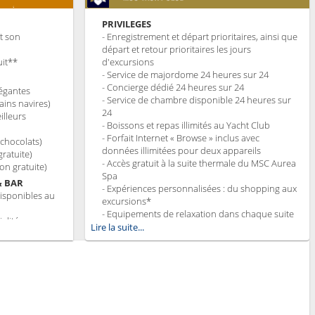
PRIVILEGES
et son
- Enregistrement et départ prioritaires, ainsi que
départ et retour prioritaires les jours
uit**
d'excursions
- Service de majordome 24 heures sur 24
- Concierge dédié 24 heures sur 24
légantes
- Service de chambre disponible 24 heures sur
ains navires)
24
illeurs
- Boissons et repas illimités au Yacht Club
- Forfait Internet « Browse » inclus avec
 chocolats)
données illimitées pour deux appareils
gratuite)
- Accès gratuit à la suite thermale du MSC Aurea
son gratuite)
Spa
& BAR
- Expériences personnalisées : du shopping aux
disponibles au
excursions*
- Equipements de relaxation dans chaque suite
alités
- Autres attentions personnelles : service
Lire la suite...
d’assistance pour faire et défaire les valises,
ats gourmets et
journal livré directement en cabine sur
iététiques
demande*
 Choice dans un
- L’expérience la plus récompensée pour le
édiée
versement des points « MSC Voyagers Club »
t Restaurants
EXCLUSIVITÉS
yé