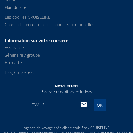
Plan du site
Les cookies CRUISELINE
Charte de protection des donnees personnelles
Information sur votre croisiere
Assurance
Séminaire / groupe
Formalité
Blog Croisieres.fr
Newsletters
Recevez nos offres exclusives
EMAIL*
OK
Agence de voyage spécialisée croisière - CRUISELINE
16 rue du gabian Les flots bleus MC 98 000 Monaco SAM au Capital de 150 000 €