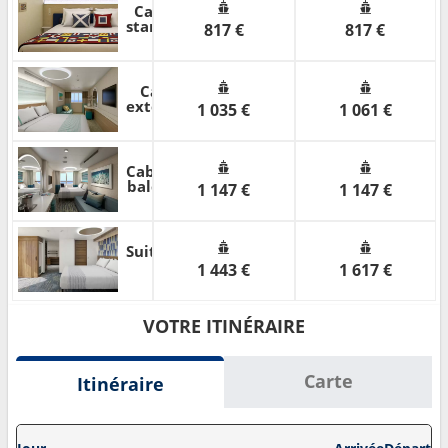
Cabine
standard
817 €
817 €
Cabine
extérieure
1 035 €
1 061 €
Cabine
balcon
1 147 €
1 147 €
Suite
1 443 €
1 617 €
VOTRE ITINÉRAIRE
Carte
Itinéraire