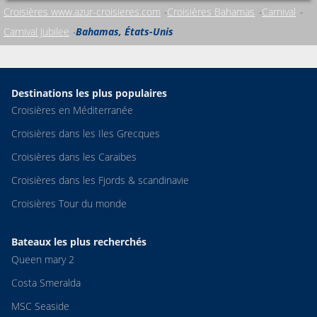
Croisières www.azur-croisieres.com
Croisières Bahamas
Carnival
Carnival Jubilee
Bahamas, États-Unis
Destinations les plus populaires
Croisières en Méditerranée
Croisières dans les Iles Grecques
Croisières dans les Caraibes
Croisières dans les Fjords & scandinavie
Croisières Tour du monde
Bateaux les plus recherchés
Queen mary 2
Costa Smeralda
MSC Seaside