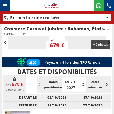
Rechercher une croisière
Croisière Carnival Jubilee : Bahamas, États-Unis au départ de Galveston
Nos destinations
Carnival Jubilee
Mois de départ
679 €
+ 5 photos
Ports
Compagnies
Payez en 4 fois dès
170 €
/mois
Rechercher
DATES ET DISPONIBILITÉS
janvier
Dates
Dates
679 €
dès
précédentes
2027
suivantes
le 09/01/2027
DÉPART LE
03/10/2026
17/10/2026
RETOUR LE
11/10/2026
25/10/2026