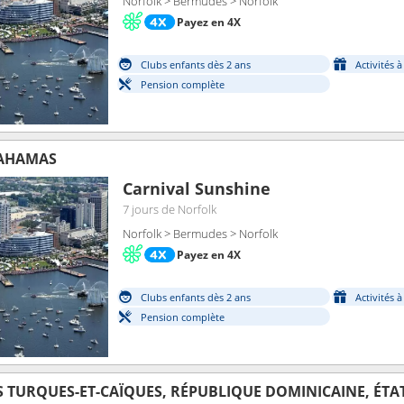
Norfolk > Bermudes > Norfolk
Payez en 4X
Clubs enfants dès 2 ans
Activités 
Pension complète
BAHAMAS
Carnival Sunshine
7 jours
de Norfolk
Norfolk > Bermudes > Norfolk
Payez en 4X
Clubs enfants dès 2 ans
Activités 
Pension complète
S TURQUES-ET-CAÏQUES, RÉPUBLIQUE DOMINICAINE, ÉTA