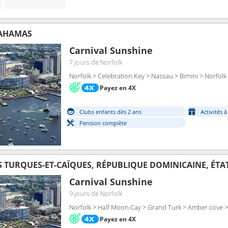
BAHAMAS
Carnival Sunshine
7 jours
de Norfolk
Norfolk > Celebration Key > Nassau > Bimini > Norfolk
Payez en 4X
Clubs enfants dès 2 ans
Activités 
Pension complète
S TURQUES-ET-CAÏQUES, RÉPUBLIQUE DOMINICAINE, ÉTA
Carnival Sunshine
9 jours
de Norfolk
Norfolk > Half Moon Cay > Grand Turk > Amber cove >
Payez en 4X