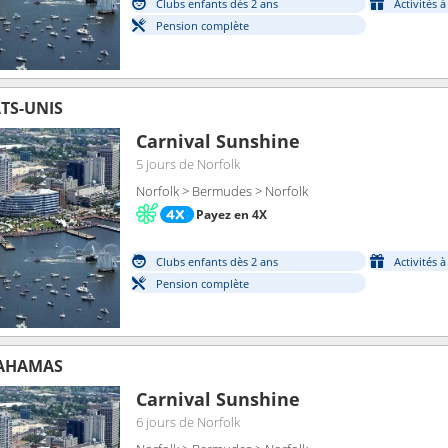
Clubs enfants dès 2 ans
Activités 
Pension complète
TS-UNIS
Carnival Sunshine
5 jours
de Norfolk
Norfolk > Bermudes > Norfolk
Payez en 4X
Clubs enfants dès 2 ans
Activités 
Pension complète
BAHAMAS
Carnival Sunshine
6 jours
de Norfolk