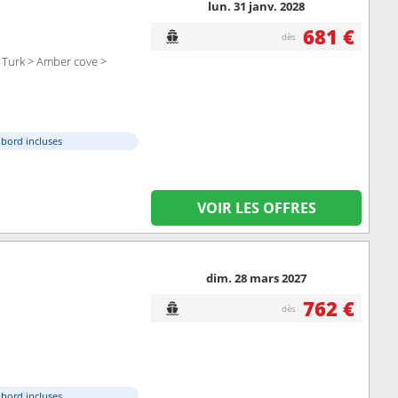
lun. 31 janv. 2028
681 €
dès
 Turk > Amber cove >
à bord incluses
VOIR LES OFFRES
dim. 28 mars 2027
762 €
dès
à bord incluses