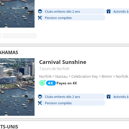
Clubs enfants dès 2 ans
Activités 
Pension complète
BAHAMAS
Carnival Sunshine
7 jours
de Norfolk
Norfolk > Nassau > Celebration Key > Bimini > Norfolk
Payez en 4X
Clubs enfants dès 2 ans
Activités 
Pension complète
TS-UNIS