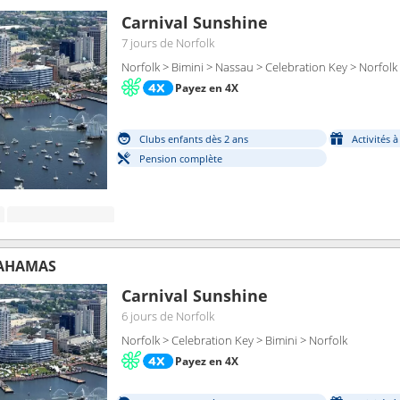
Carnival Sunshine
7 jours
de Norfolk
Norfolk > Bimini > Nassau > Celebration Key > Norfolk
Payez en 4X
Clubs enfants dès 2 ans
Activités 
Pension complète
BAHAMAS
Carnival Sunshine
6 jours
de Norfolk
Norfolk > Celebration Key > Bimini > Norfolk
Payez en 4X