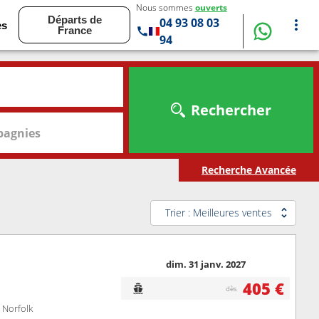
Nous sommes
ouverts
Départs de
04 93 08 03
es
France
94
Rechercher
agnies
Recherche Avancée
Trier : Meilleures ventes
dim. 31 janv. 2027
405 €
dès
 Norfolk