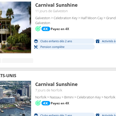
Carnival Sunshine
11 jours
de Galveston
Galveston > Celebration Key > Half Moon Cay > Grand
Galveston
Payez en 4X
Clubs enfants dès 2 ans
Activités 
Pension complète
TS-UNIS
Carnival Sunshine
7 jours
de Norfolk
Norfolk > Nassau > Bimini > Celebration Key > Norfolk
Payez en 4X
Clubs enfants dès 2 ans
Activités 