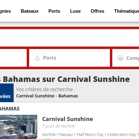
gnies
Bateaux
Ports
Luxe
Offres
Thématiqu
Ports
Comp
s Bahamas sur Carnival Sunshine
Vos critères de recherche :
vées
Carnival Sunshine - Bahamas
BAHAMAS
Carnival Sunshine
7 jours
de Norfolk
Norfolk > Nassau > Half Moon Cay > Celebration Key >