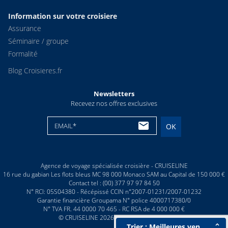
Information sur votre croisiere
Assurance
Séminaire / groupe
Formalité
Blog Croisieres.fr
Newsletters
Recevez nos offres exclusives
EMAIL*
OK
Agence de voyage spécialisée croisière - CRUISELINE
16 rue du gabian Les flots bleus MC 98 000 Monaco SAM au Capital de 150 000 €
Contact tel : (00) 377 97 97 84 50
N° RCI: 05S04380 - Récépissé CCIN n°2007-01231/2007-01232
Garantie financière Groupama N° police 4000717380/0
N° TVA FR. 44 0000 70 465 - RC RSA de 4 000 000 €
© CRUISELINE 2026 - all rights reserved
Trier : Meilleures ventes