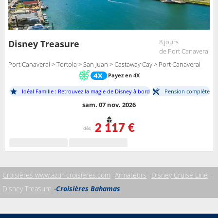
8 jours
Disney Treasure
de Port Canaveral
Port Canaveral > Tortola > San Juan > Castaway Cay > Port Canaveral
Payez en 4X
Idéal Famille : Retrouvez la magie de Disney à bord
Pension complète
sam. 07 nov. 2026
2 117 €
dès
Croisières www.azur-croisieres.com
Armateurs
Disney Cruise Line
Disney Treasure
Croisières Bahamas