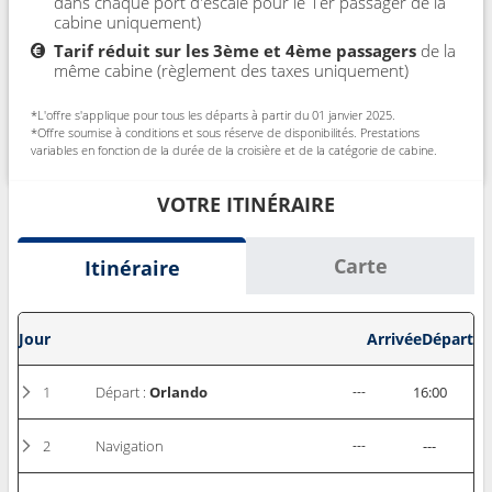
dans chaque port d'escale pour le 1er passager de la
cabine uniquement)
Tarif réduit sur les 3ème et 4ème passagers
de la
même cabine (règlement des taxes uniquement)
*L'offre s'applique pour tous les départs à partir du 01 janvier 2025.
*Offre soumise à conditions et sous réserve de disponibilités. Prestations
variables en fonction de la durée de la croisière et de la catégorie de cabine.
VOTRE ITINÉRAIRE
Carte
Itinéraire
Jour
Arrivée
Départ
1
Départ :
Orlando
---
16:00
2
Navigation
---
---