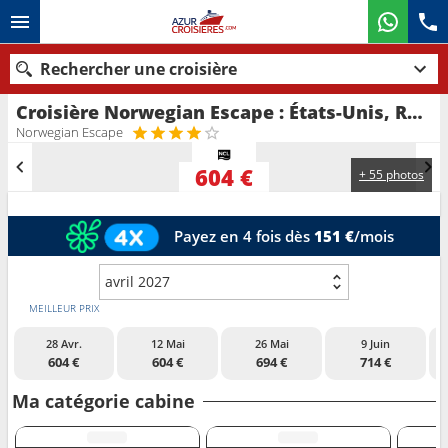
Rechercher une croisière
Croisière Norwegian Escape : États-Unis, République Dominicaine, Bahamas au départ de Orlando
Nos destinations
Norwegian Escape
Mois de départ
604 €
+ 55 photos
Ports
Compagnies
Payez en 4 fois dès
151 €
/mois
Rechercher
avril 2027
MEILLEUR PRIX
28 Avr.
12 Mai
26 Mai
9 Juin
604 €
604 €
694 €
714 €
Ma catégorie cabine