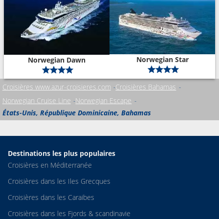
Norwegian Star
Norwegian Dawn
Croisières www.azur-croisieres.com
Croisières Bahamas
Norwegian Cruise Line
Norwegian Escape
États-Unis, République Dominicaine, Bahamas
Destinations les plus populaires
Croisières en Méditerranée
Croisières dans les Iles Grecques
Croisières dans les Caraibes
Croisières dans les Fjords & scandinavie