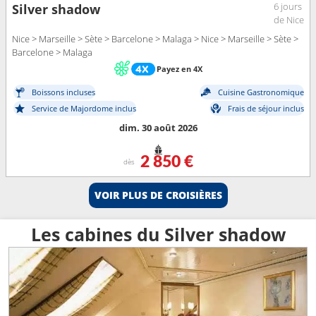
6 jours
Silver shadow
de Nice
Nice > Marseille > Sète > Barcelone > Malaga > Nice > Marseille > Sète >
Barcelone > Malaga
Payez en 4X
Boissons incluses
Cuisine Gastronomique
Service de Majordome inclus
Frais de séjour inclus
dim. 30 août 2026
2 850 €
dès
VOIR PLUS DE CROISIÈRES
Les cabines du Silver shadow