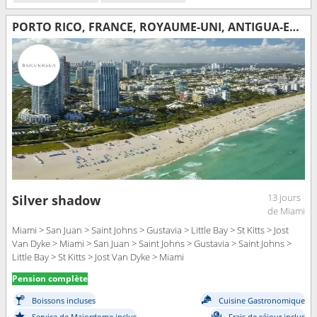
PORTO RICO, FRANCE, ROYAUME-UNI, ANTIGUA-ET-BARBUDA, JOST VAN DYKE, ÉTATS-UNIS
13 jours
Silver shadow
de Miami
Miami > San Juan > Saint Johns > Gustavia > Little Bay > St Kitts > Jost
Van Dyke > Miami > San Juan > Saint Johns > Gustavia > Saint Johns >
Little Bay > St Kitts > Jost Van Dyke > Miami
Pension complète
Boissons incluses
Cuisine Gastronomique
Service de Majordome inclus
Frais de séjour inclus