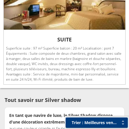
SUITE
Superficie suite : 97 m² Superficie balcon : 20 m² Localisation : pont 7
Équipements : Suite composée de deux chambres, grand salon avec salle
à manger, deux salles de bains en marbre (baignoire et douche séparées,
double vasque), WC invités, deux dressings avec coffre-fort personnel-
fort, plusieurs téléviseurs, bureau, machine espresso Illy et bouilloire.
Avantages suite : Service de majordome, mini-bar personnalisé, service
en suite 24 h/24, Wi-Fi illimité, produits de bain de luxe.
Tout savoir sur Silver shadow
En tant que navire de luxe, le Silver Shadow dispose
d’une décoration extrêmement sobre.
Vous ne trouverez
Trier : Meilleures ventes
aucune couleur criarde ni faute de goût. A bord, les
espaces