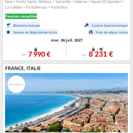
Nice > Porto Santo Stefano > Sorrente > Salerne > Naxos Di Giardini >
La Valette > Portoferraio > Portofino
Pension complète
Boissons incluses
Cuisine Gastronomique
Service de Majordome inclus
Frais de séjour inclus
mar. 06 juil. 2027
+
7 990 €
8 231 €
dès
dès
FRANCE, ITALIE