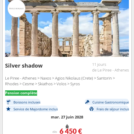
11 jours
Silver shadow
de Le Piree - Athenes
Le Piree - Athenes > Naxos > Agios Nikolaus (Crete) > Santorin >
Rhodes > Cesme > Skiathos > Volos > Syros
Pension complète
Boissons incluses
Cuisine Gastronomique
Service de Majordome inclus
Frais de séjour inclus
mar. 27 juin 2028
6 450 €
dès