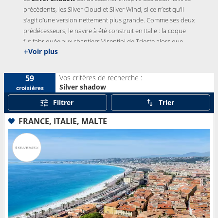
précédents, les Silver Cloud et Silver Wind, si ce n’est qu’il
s’agit d’une version nettement plus grande. Comme ses deux
prédécesseurs, le navire à été construit en Italie : la coque
fut fabriquée aux chantiers Visentini de Trieste alors que
+
Voir plus
toute la partie supérieure du navire a été terminée aux
chantiers T. Mariotti de Gênes.
Le navire a été baptisé le
14 septembre 2000, dans le port de Civitavecchia
.
Vos critères de recherche :
59
L’année suivante, il fut suivi d’un sister ship, le
Silver
Silver shadow
croisières
Whisper
.
Filtrer
Trier
FRANCE, ITALIE, MALTE