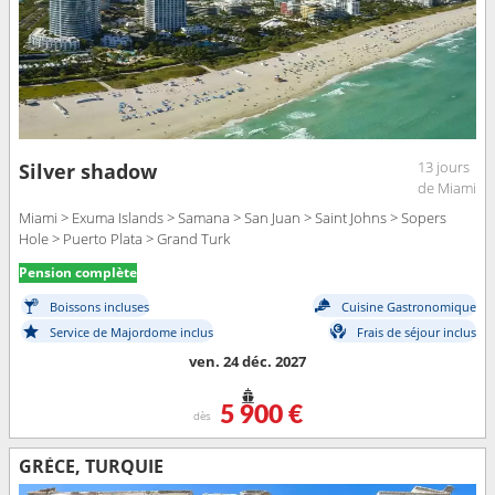
13 jours
Silver shadow
de Miami
Miami > Exuma Islands > Samana > San Juan > Saint Johns > Sopers
Hole > Puerto Plata > Grand Turk
Pension complète
Boissons incluses
Cuisine Gastronomique
Service de Majordome inclus
Frais de séjour inclus
ven. 24 déc. 2027
5 900 €
dès
GRÈCE, TURQUIE