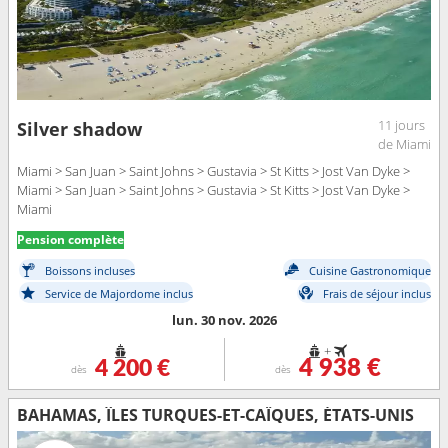
11 jours
Silver shadow
de Miami
Miami > San Juan > Saint Johns > Gustavia > St Kitts > Jost Van Dyke >
Miami > San Juan > Saint Johns > Gustavia > St Kitts > Jost Van Dyke >
Miami
Pension complète
Boissons incluses
Cuisine Gastronomique
Service de Majordome inclus
Frais de séjour inclus
lun. 30 nov. 2026
+
4 200 €
4 938 €
dès
dès
BAHAMAS, ÎLES TURQUES-ET-CAÏQUES, ÉTATS-UNIS