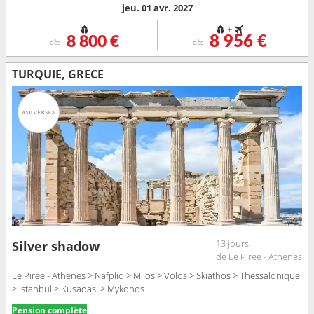
jeu. 01 avr. 2027
+
8 800 €
8 956 €
dès
dès
TURQUIE, GRÈCE
13 jours
Silver shadow
de Le Piree - Athenes
Le Piree - Athenes > Nafplio > Milos > Volos > Skiathos > Thessalonique
> Istanbul > Kusadasi > Mykonos
Pension complète