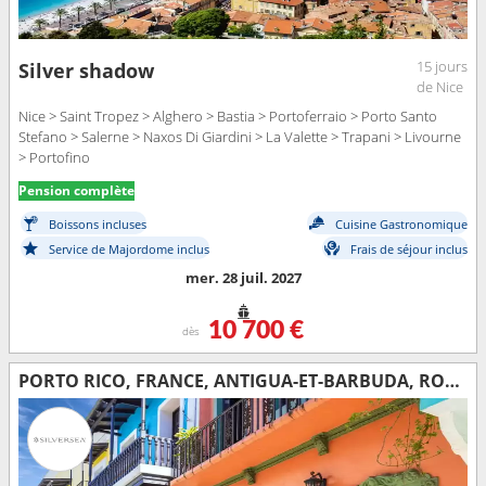
15 jours
Silver shadow
de Nice
Nice > Saint Tropez > Alghero > Bastia > Portoferraio > Porto Santo
Stefano > Salerne > Naxos Di Giardini > La Valette > Trapani > Livourne
> Portofino
Pension complète
Boissons incluses
Cuisine Gastronomique
Service de Majordome inclus
Frais de séjour inclus
mer. 28 juil. 2027
10 700 €
dès
PORTO RICO, FRANCE, ANTIGUA-ET-BARBUDA, ROYAUME-UNI, JOST VAN DYKE