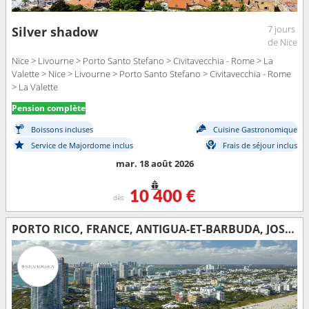
7 jours
Silver shadow
de Nice
Nice > Livourne > Porto Santo Stefano > Civitavecchia - Rome > La
Valette > Nice > Livourne > Porto Santo Stefano > Civitavecchia - Rome
> La Valette
Pension complète
Boissons incluses
Cuisine Gastronomique
Service de Majordome inclus
Frais de séjour inclus
mar. 18 août 2026
10 400 €
dès
PORTO RICO, FRANCE, ANTIGUA-ET-BARBUDA, JOST VAN DYKE, ÉTATS-UNIS