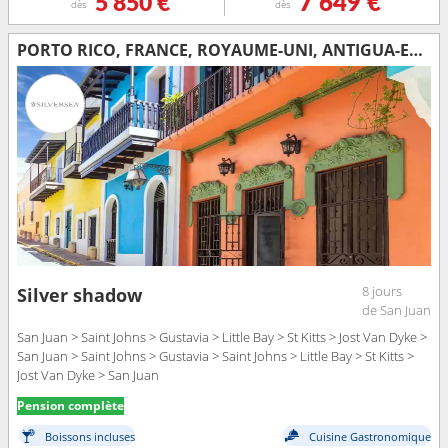
5 850 €
7 649 €
dès
dès
PORTO RICO, FRANCE, ROYAUME-UNI, ANTIGUA-ET-BARBUDA, JOST VAN DYKE
8 jours
Silver shadow
de San Juan
San Juan > Saint Johns > Gustavia > Little Bay > St Kitts > Jost Van Dyke >
San Juan > Saint Johns > Gustavia > Saint Johns > Little Bay > St Kitts >
Jost Van Dyke > San Juan
Pension complète
Boissons incluses
Cuisine Gastronomique