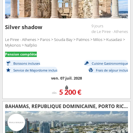
9 jours
Silver shadow
de Le Piree - Athenes
Le Piree - Athenes > Paros > Souda Bay > Patmos > Milos > Kusadasi >
Mykonos > Nafplio
Pension complète
Boissons incluses
Cuisine Gastronomique
Service de Majordome inclus
Frais de séjour inclus
ven. 07 juil. 2028
5 200 €
dès
BAHAMAS, RÉPUBLIQUE DOMINICAINE, PORTO RICO, ANTIGUA-ET-BARBUDA, TORTOLA, ÎLES TURQUES-ET-CAÏQUES, ÉTATS-UNIS