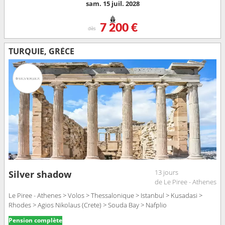
sam. 15 juil. 2028
7 200 €
dès
TURQUIE, GRÈCE
13 jours
Silver shadow
de Le Piree - Athenes
Le Piree - Athenes > Volos > Thessalonique > Istanbul > Kusadasi >
Rhodes > Agios Nikolaus (Crete) > Souda Bay > Nafplio
Pension complète