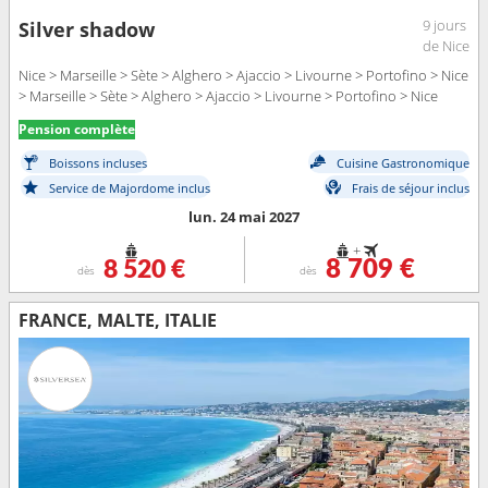
9 jours
Silver shadow
de Nice
Nice > Marseille > Sète > Alghero > Ajaccio > Livourne > Portofino > Nice
> Marseille > Sète > Alghero > Ajaccio > Livourne > Portofino > Nice
Pension complète
Boissons incluses
Cuisine Gastronomique
Service de Majordome inclus
Frais de séjour inclus
lun. 24 mai 2027
+
8 520 €
8 709 €
dès
dès
FRANCE, MALTE, ITALIE