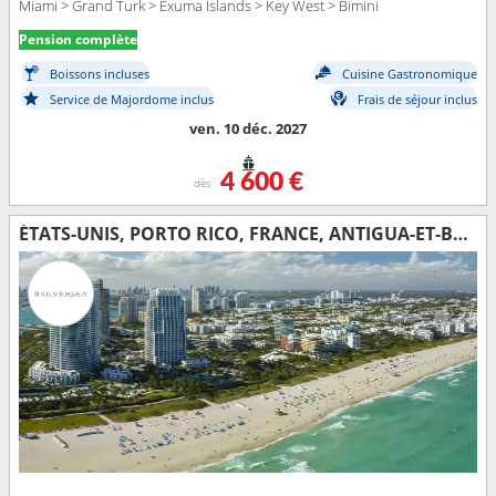
Miami > Grand Turk > Exuma Islands > Key West > Bimini
Pension complète
Boissons incluses
Cuisine Gastronomique
Service de Majordome inclus
Frais de séjour inclus
ven. 10 déc. 2027
4 600 €
dès
ÉTATS-UNIS, PORTO RICO, FRANCE, ANTIGUA-ET-BARBUDA, ROYAUME-UNI, JOST VAN DYKE