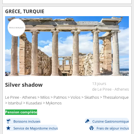
GRÈCE, TURQUIE
13 jours
Silver shadow
de Le Piree - Athenes
Le Piree - Athenes > Milos > Patmos > Volos > Skiathos > Thessalonique
> Istanbul > Kusadasi > Mykonos
Pension complète
Boissons incluses
Cuisine Gastronomique
Service de Majordome inclus
Frais de séjour inclus