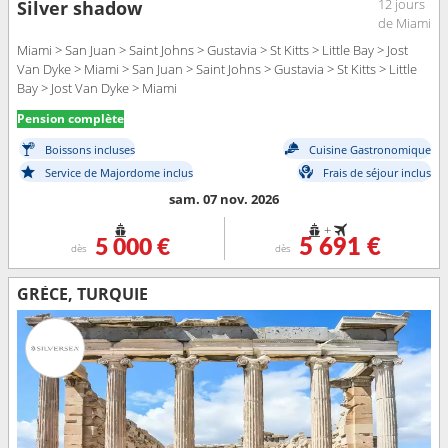
12 jours
Silver shadow
de Miami
Miami > San Juan > Saint Johns > Gustavia > St Kitts > Little Bay > Jost
Van Dyke > Miami > San Juan > Saint Johns > Gustavia > St Kitts > Little
Bay > Jost Van Dyke > Miami
Pension complète
Boissons incluses
Cuisine Gastronomique
Service de Majordome inclus
Frais de séjour inclus
sam. 07 nov. 2026
+
5 000 €
5 691 €
dès
dès
GRÈCE, TURQUIE