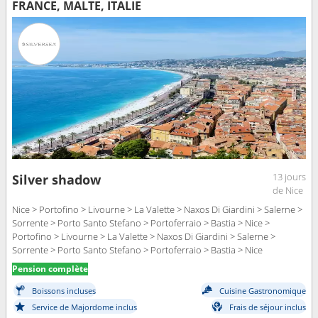
FRANCE, MALTE, ITALIE
13 jours
Silver shadow
de Nice
Nice > Portofino > Livourne > La Valette > Naxos Di Giardini > Salerne >
Sorrente > Porto Santo Stefano > Portoferraio > Bastia > Nice >
Portofino > Livourne > La Valette > Naxos Di Giardini > Salerne >
Sorrente > Porto Santo Stefano > Portoferraio > Bastia > Nice
Pension complète
Boissons incluses
Cuisine Gastronomique
Service de Majordome inclus
Frais de séjour inclus