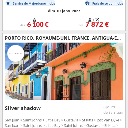
Service de Majordome inclus
Frais de séjour inclus
dim. 03 janv. 2027
+
6 100 €
7 872 €
dès
dès
PORTO RICO, ROYAUME-UNI, FRANCE, ANTIGUA-ET-BARBUDA, JOST VAN DYKE
8 jours
Silver shadow
de San Juan
San Juan > Saint Johns > Little Bay > Gustavia > St Kitts > Jost Van Dyke >
San Juan > Saint Johns > Little Bay > Saint Johns > Gustavia > St Kitts >