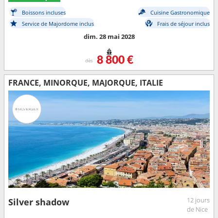
Boissons incluses
Cuisine Gastronomique
Service de Majordome inclus
Frais de séjour inclus
dim. 28 mai 2028
8 800 €
dès
FRANCE, MINORQUE, MAJORQUE, ITALIE
12 jours
Silver shadow
de Nice