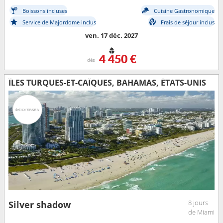
Boissons incluses
Cuisine Gastronomique
Service de Majordome inclus
Frais de séjour inclus
ven. 17 déc. 2027
4 450 €
dès
ÎLES TURQUES-ET-CAÏQUES, BAHAMAS, ÉTATS-UNIS
8 jours
Silver shadow
de Miami