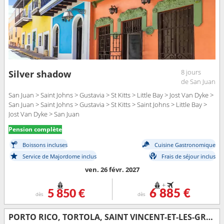
8 jours
Silver shadow
de San Juan
San Juan > Saint Johns > Gustavia > St Kitts > Little Bay > Jost Van Dyke >
San Juan > Saint Johns > Gustavia > St Kitts > Saint Johns > Little Bay >
Jost Van Dyke > San Juan
Pension complète
Boissons incluses
Cuisine Gastronomique
Service de Majordome inclus
Frais de séjour inclus
ven. 26 févr. 2027
+
5 850 €
6 885 €
dès
dès
PORTO RICO, TORTOLA, SAINT VINCENT-ET-LES-GRENADINES, JOST VAN DYKE, SAINTE-LUCIE, ROYAUME-UNI