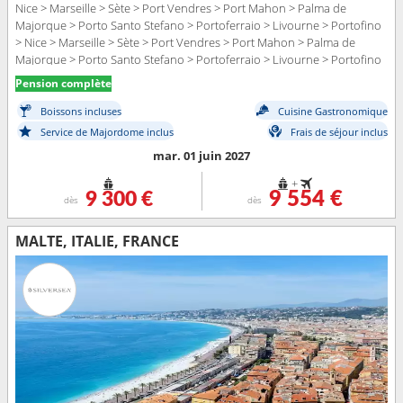
Nice > Marseille > Sète > Port Vendres > Port Mahon > Palma de
Majorque > Porto Santo Stefano > Portoferraio > Livourne > Portofino
> Nice > Marseille > Sète > Port Vendres > Port Mahon > Palma de
Majorque > Porto Santo Stefano > Portoferraio > Livourne > Portofino
> Nice
Pension complète
Boissons incluses
Cuisine Gastronomique
Service de Majordome inclus
Frais de séjour inclus
mar. 01 juin 2027
+
9 300 €
9 554 €
dès
dès
MALTE, ITALIE, FRANCE