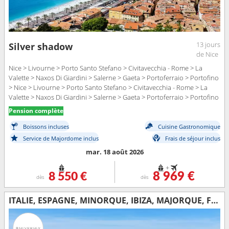
13 jours
Silver shadow
de Nice
Nice > Livourne > Porto Santo Stefano > Civitavecchia - Rome > La
Valette > Naxos Di Giardini > Salerne > Gaeta > Portoferraio > Portofino
> Nice > Livourne > Porto Santo Stefano > Civitavecchia - Rome > La
Valette > Naxos Di Giardini > Salerne > Gaeta > Portoferraio > Portofino
> Nice
Pension complète
Boissons incluses
Cuisine Gastronomique
Service de Majordome inclus
Frais de séjour inclus
mar. 18 août 2026
+
8 550 €
8 969 €
dès
dès
ITALIE, ESPAGNE, MINORQUE, IBIZA, MAJORQUE, FRANCE