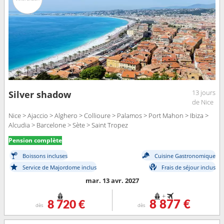
13 jours
Silver shadow
de Nice
Nice > Ajaccio > Alghero > Collioure > Palamos > Port Mahon > Ibiza >
Alcudia > Barcelone > Sète > Saint Tropez
Pension complète
Boissons incluses
Cuisine Gastronomique
Service de Majordome inclus
Frais de séjour inclus
mar. 13 avr. 2027
+
8 720 €
8 877 €
dès
dès