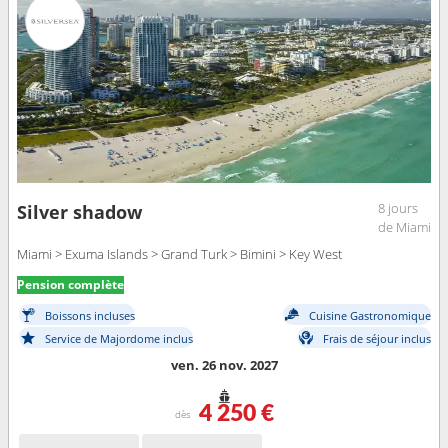
8 jours
Silver shadow
de Miami
Miami > Exuma Islands > Grand Turk > Bimini > Key West
Pension complète
Boissons incluses
Cuisine Gastronomique
Service de Majordome inclus
Frais de séjour inclus
ven. 26 nov. 2027
4 250 €
dès