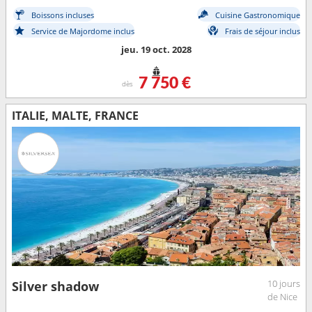
Boissons incluses
Cuisine Gastronomique
Service de Majordome inclus
Frais de séjour inclus
jeu. 19 oct. 2028
7 750 €
dès
ITALIE, MALTE, FRANCE
10 jours
Silver shadow
de Nice