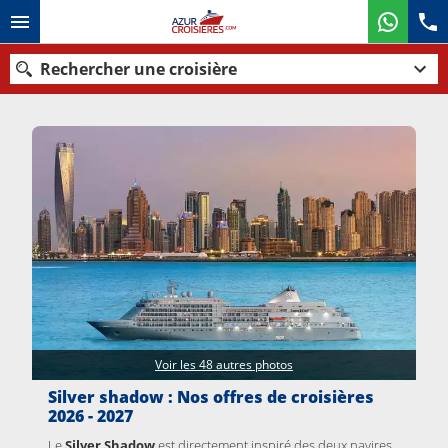
Rechercher une croisière
Nos destinations
Mois de départ
Ports
Compagnies
Rechercher
Voir les 48 autres photos
Silver shadow : Nos offres de croisières
2026 - 2027
Le
Silver Shadow
est directement inspiré des deux navires