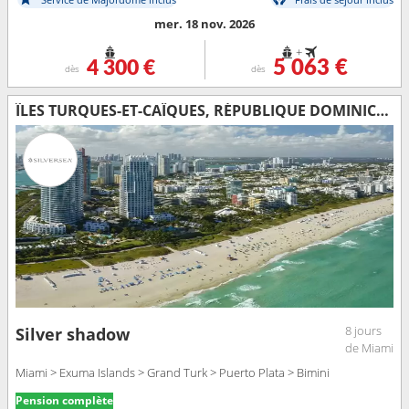
mer. 18 nov. 2026
+
4 300 €
5 063 €
dès
dès
ÎLES TURQUES-ET-CAÏQUES, RÉPUBLIQUE DOMINICAINE, BAHAMAS, ÉTATS-UNIS
8 jours
Silver shadow
de Miami
Miami > Exuma Islands > Grand Turk > Puerto Plata > Bimini
Pension complète