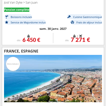
Jost Van Dyke > San Juan
Pension complète
Boissons incluses
Cuisine Gastronomique
Service de Majordome inclus
Frais de séjour inclus
sam. 30 janv. 2027
+
6 450 €
7 271 €
dès
dès
FRANCE, ESPAGNE