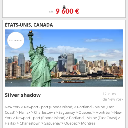
9 600 €
dès
ÉTATS-UNIS, CANADA
12 jours
Silver shadow
de New York
New York > Newport - port (Rhode Island) > Portland - Maine (East
Coast) > Halifax > Charlestown > Saguenay > Quebec > Montréal > New
York > Newport - port (Rhode Island) > Portland - Maine (East Coast) >
Halifax > Charlestown > Saguenay > Quebec > Montréal