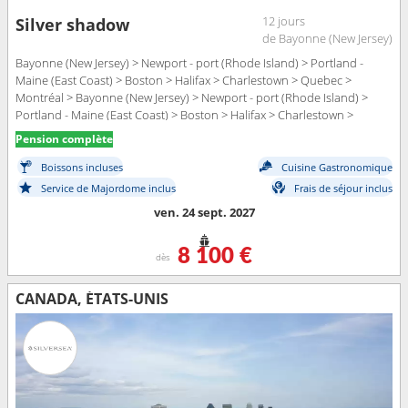
12 jours
Silver shadow
de Bayonne (New Jersey)
Bayonne (New Jersey) > Newport - port (Rhode Island) > Portland -
Maine (East Coast) > Boston > Halifax > Charlestown > Quebec >
Montréal > Bayonne (New Jersey) > Newport - port (Rhode Island) >
Portland - Maine (East Coast) > Boston > Halifax > Charlestown >
Quebec > Montréal
Pension complète
Boissons incluses
Cuisine Gastronomique
Service de Majordome inclus
Frais de séjour inclus
ven. 24 sept. 2027
8 100 €
dès
CANADA, ÉTATS-UNIS