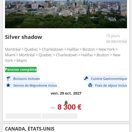
15 jours
Silver shadow
de Montréal
Montréal > Quebec > Charlestown > Halifax > Boston > New York >
Miami > Montréal > Quebec > Charlestown > Halifax > Boston > New
York > Miami
Pension complète
Boissons incluses
Cuisine Gastronomique
Service de Majordome inclus
Frais de séjour inclus
ven. 29 oct. 2027
8 300 €
dès
CANADA, ÉTATS-UNIS