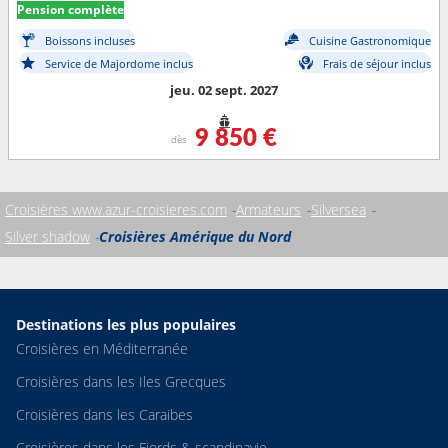
Pension complète
Boissons incluses
Cuisine Gastronomique
Service de Majordome inclus
Frais de séjour inclus
jeu. 02 sept. 2027
9 850 €
dès
Croisières www.azur-croisieres.com
Armateurs
Silversea
Silver shadow
Croisières Amérique du Nord
Destinations les plus populaires
Croisières en Méditerranée
Croisières dans les Iles Grecques
Croisières dans les Caraibes
Croisières dans les Fjords & scandinavie