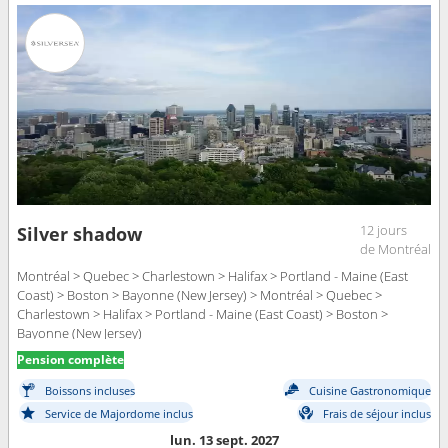
12 jours
Silver shadow
de Montréal
Montréal > Quebec > Charlestown > Halifax > Portland - Maine (East
Coast) > Boston > Bayonne (New Jersey) > Montréal > Quebec >
Charlestown > Halifax > Portland - Maine (East Coast) > Boston >
Bayonne (New Jersey)
Pension complète
Boissons incluses
Cuisine Gastronomique
Service de Majordome inclus
Frais de séjour inclus
lun. 13 sept. 2027