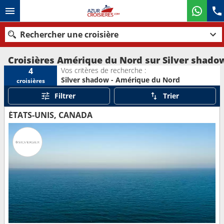
Rechercher une croisière
Croisières Amérique du Nord sur Silver shado
Vos critères de recherche :
4
Silver shadow - Amérique du Nord
croisières
Nos destinations
Filtrer
Trier
Mois de départ
ÉTATS-UNIS, CANADA
Ports
Compagnies
Rechercher