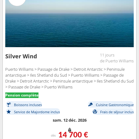
11 jours
Silver Wind
de Puerto Williams
Puerto Williams > Passage de Drake > Detroit Antarctic > Peninsule
antarctique > Iles Shetland du Sud > Puerto Williams > Passage de
Drake > Detroit Antarctic > Peninsule antarctique > Iles Shetland du Sud
> Passage de Drake > Puerto Williams
Pension complète
Boissons incluses
Cuisine Gastronomique
Service de Majordome inclus
Frais de séjour inclus
sam. 12 déc. 2026
14 700 €
dès