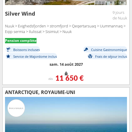
9 jours
Silver Wind
de Nuuk
Nuuk > Evighedsfjorden > stromfjord > Qeqertarsuaq > Uummannaq >
Eqip sermia > Ilulissat > Sisimiut > Nuuk
Pension complète
Boissons incluses
Cuisine Gastronomique
Service de Majordome inclus
Frais de séjour inclus
sam. 14 août 2027
11 650 €
dès
ANTARCTIQUE, ROYAUME-UNI