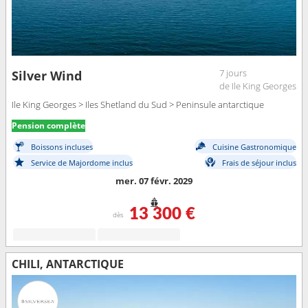
7 jours
Silver Wind
de Ile King Georges
Ile King Georges > Iles Shetland du Sud > Peninsule antarctique
Pension complète
Boissons incluses
Cuisine Gastronomique
Service de Majordome inclus
Frais de séjour inclus
mer. 07 févr. 2029
13 300 €
dès
CHILI, ANTARCTIQUE