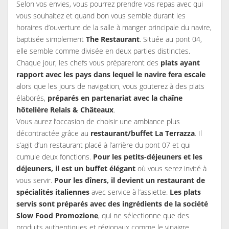
Selon vos envies, vous pourrez prendre vos repas avec qui
vous souhaitez et quand bon vous semble durant les
horaires d’ouverture de la salle à manger principale du navire,
baptisée simplement
The Restaurant
. Située au pont 04,
elle semble comme divisée en deux parties distinctes.
Chaque jour, les chefs vous prépareront des
plats ayant
rapport avec les pays dans lequel le navire fera escale
alors que les jours de navigation, vous gouterez à des plats
élaborés,
préparés en partenariat avec la chaîne
hôtelière Relais & Châteaux
.
Vous aurez l’occasion de choisir une ambiance plus
décontractée grâce au
restaurant/buffet La Terrazza
. Il
s’agit d’un restaurant placé à l’arrière du pont 07 et qui
cumule deux fonctions.
Pour les petits-déjeuners et les
déjeuners, il est un buffet élégant
où vous serez invité à
vous servir.
Pour les dîners, il devient un restaurant de
spécialités italiennes
avec service à l’assiette.
Les plats
servis sont préparés avec des ingrédients de la société
Slow Food Promozione
, qui ne sélectionne que des
produits authentiques et régionaux comme le vinaigre