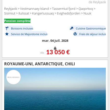
de Reykjavik
Reykjavik > Vestmannaey Island > Tassermiut fjord > Qaqortoq >
Sisimiut > Ilulissat > Kangerlussuaq > Evighedsfjorden > Nuuk
Pension complète
Boissons incluses
Cuisine Gastronomique
Service de Majordome inclus
Frais de séjour inclus
mar. 04 juil. 2028
13 050 €
dès
ROYAUME-UNI, ANTARCTIQUE, CHILI