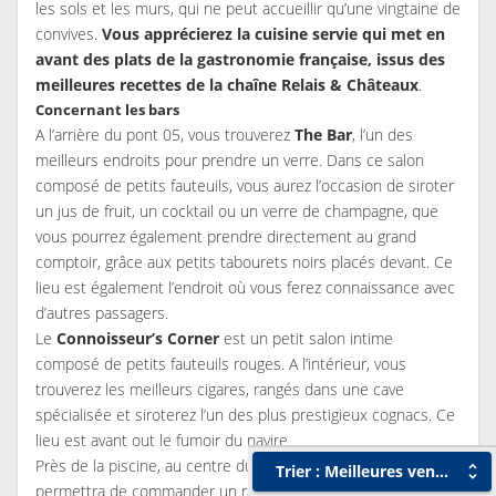
les sols et les murs, qui ne peut accueillir qu’une vingtaine de
convives.
Vous apprécierez la cuisine servie qui met en
avant des plats de la gastronomie française, issus des
meilleures recettes de la chaîne Relais & Châteaux
.
Concernant les bars
A l’arrière du pont 05, vous trouverez
The Bar
, l’un des
meilleurs endroits pour prendre un verre. Dans ce salon
composé de petits fauteuils, vous aurez l’occasion de siroter
un jus de fruit, un cocktail ou un verre de champagne, que
vous pourrez également prendre directement au grand
comptoir, grâce aux petits tabourets noirs placés devant. Ce
lieu est également l’endroit où vous ferez connaissance avec
d’autres passagers.
Le
Connoisseur’s Corner
est un petit salon intime
composé de petits fauteuils rouges. A l’intérieur, vous
trouverez les meilleurs cigares, rangés dans une cave
spécialisée et siroterez l’un des plus prestigieux cognacs. Ce
lieu est avant out le fumoir du navire.
Près de la piscine, au centre du pont 08, le
Pool bar
vous
Trier : Meilleures ventes
permettra de commander un rafraichissement comme un