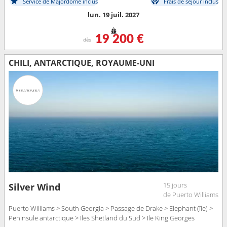
Service de Majordome inclus
Frais de séjour inclus
lun. 19 juil. 2027
19 200 €
dès
CHILI, ANTARCTIQUE, ROYAUME-UNI
15 jours
Silver Wind
de Puerto Williams
Puerto Williams > South Georgia > Passage de Drake > Elephant (île) >
Peninsule antarctique > Iles Shetland du Sud > Ile King Georges