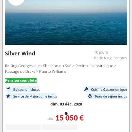
10 jours
Silver Wind
de Ile King Georges
Ile King Georges > Iles Shetland du Sud > Peninsule antarctique >
Passage de Drake > Puerto Williams
Pension complète
Boissons incluses
Cuisine Gastronomique
Service de Majordome inclus
Frais de séjour inclus
dim. 03 déc. 2028
15 050 €
dès