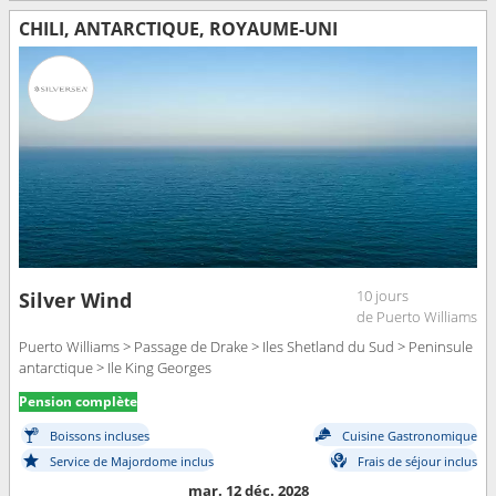
CHILI, ANTARCTIQUE, ROYAUME-UNI
10 jours
Silver Wind
de Puerto Williams
Puerto Williams > Passage de Drake > Iles Shetland du Sud > Peninsule
antarctique > Ile King Georges
Pension complète
Boissons incluses
Cuisine Gastronomique
Service de Majordome inclus
Frais de séjour inclus
mar. 12 déc. 2028