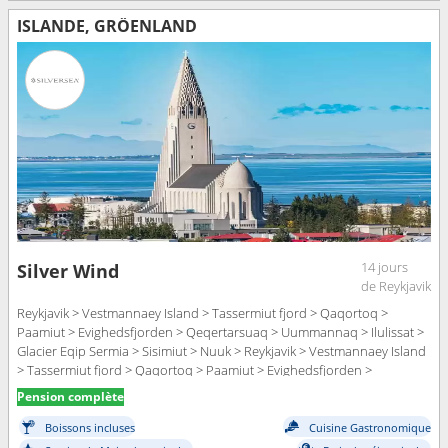
ISLANDE, GRÖENLAND
14 jours
Silver Wind
de Reykjavik
Reykjavik > Vestmannaey Island > Tassermiut fjord > Qaqortoq >
Paamiut > Evighedsfjorden > Qeqertarsuaq > Uummannaq > Ilulissat >
Glacier Eqip Sermia > Sisimiut > Nuuk > Reykjavik > Vestmannaey Island
> Tassermiut fjord > Qaqortoq > Paamiut > Evighedsfjorden >
Qeqertarsuaq > Uummannaq > Ilulissat > Glacier Eqip Sermia > Sisimiut
Pension complète
> Nuuk
Boissons incluses
Cuisine Gastronomique