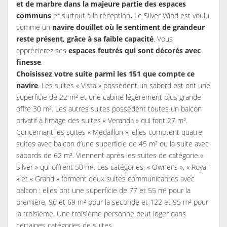
et de marbre dans la majeure partie des espaces
communs
et surtout à la réception
.
Le Silver Wind est voulu
comme un
navire douillet où le sentiment de grandeur
reste présent, grâce à sa faible capacité
. Vous
apprécierez ses
espaces feutrés qui sont décorés avec
finesse
.
Choisissez votre suite parmi les 151 que compte ce
navire
. Les suites « Vista » possèdent un sabord est ont une
superficie de 22 m² et une cabine légèrement plus grande
offre 30 m². Les autres suites possèdent toutes un balcon
privatif à l’image des suites « Veranda » qui font 27 m².
Concernant les suites « Medaillon », elles comptent quatre
suites avec balcon d’une superficie de 45 m² ou la suite avec
sabords de 62 m². Viennent après les suites de catégorie «
Silver » qui offrent 50 m². Les catégories, « Owner’s », « Royal
» et « Grand » forment deux suites communicantes avec
balcon : elles ont une superficie de 77 et 55 m² pour la
première, 96 et 69 m² pour la seconde et 122 et 95 m² pour
la troisième. Une troisième personne peut loger dans
certaines catégories de suites.