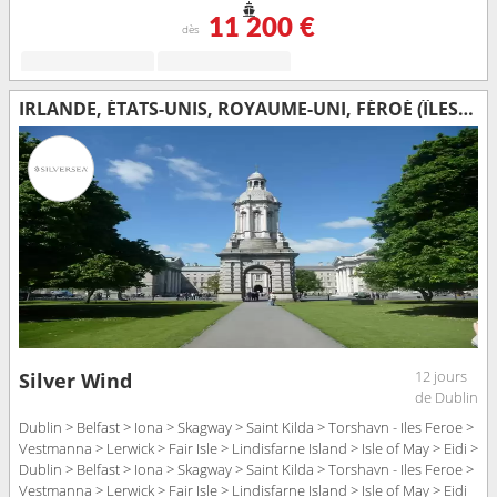
11 200 €
dès
IRLANDE, ÉTATS-UNIS, ROYAUME-UNI, FÉROÉ (ÎLES), NORVÈGE
12 jours
Silver Wind
de Dublin
Dublin > Belfast > Iona > Skagway > Saint Kilda > Torshavn - Iles Feroe >
Vestmanna > Lerwick > Fair Isle > Lindisfarne Island > Isle of May > Eidi >
Dublin > Belfast > Iona > Skagway > Saint Kilda > Torshavn - Iles Feroe >
Vestmanna > Lerwick > Fair Isle > Lindisfarne Island > Isle of May > Eidi