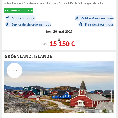
- Iles Feroe > Vestmanna > Skagway > Saint Kilda > Lunga Island >
Belfast > Dublin
Pension complète
Boissons incluses
Cuisine Gastronomique
Service de Majordome inclus
Frais de séjour inclus
jeu. 20 mai 2027
15 150 €
dès
GRÖENLAND, ISLANDE