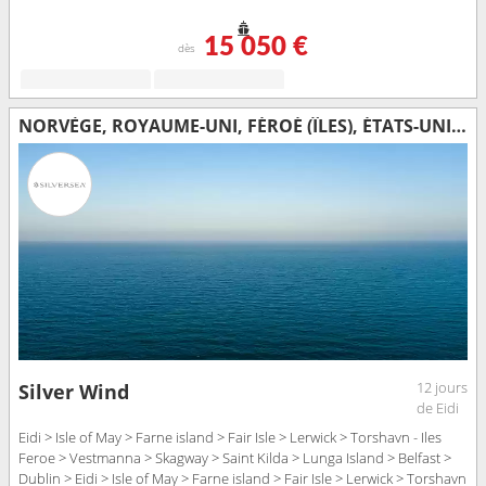
15 050 €
dès
NORVÈGE, ROYAUME-UNI, FÉROÉ (ÎLES), ÉTATS-UNIS, IRLANDE
12 jours
Silver Wind
de Eidi
Eidi > Isle of May > Farne island > Fair Isle > Lerwick > Torshavn - Iles
Feroe > Vestmanna > Skagway > Saint Kilda > Lunga Island > Belfast >
Dublin > Eidi > Isle of May > Farne island > Fair Isle > Lerwick > Torshavn