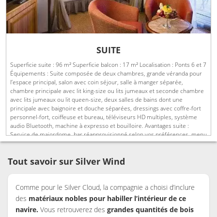
SUITE
Superficie suite : 96 m² Superficie balcon : 17 m² Localisation : Ponts 6 et 7
Équipements : Suite composée de deux chambres, grande véranda pour
l’espace principal, salon avec coin séjour, salle à manger séparée,
chambre principale avec lit king-size ou lits jumeaux et seconde chambre
avec lits jumeaux ou lit queen-size, deux salles de bains dont une
principale avec baignoire et douche séparées, dressings avec coffre-fort
personnel-fort, coiffeuse et bureau, téléviseurs HD multiples, système
audio Bluetooth, machine à expresso et bouilloire. Avantages suite :
Service de majordome, bar réapprovisionné selon vos préférences, menu
d’oreillers, peignoirs et chaussons, produits de bain de luxe, Wi-Fi offert,
téléphone direct, parapluie, champagne de bienvenue.
Tout savoir sur Silver Wind
Comme pour le Silver Cloud, la compagnie a choisi d’inclure
des
matériaux nobles pour habiller l’intérieur de ce
navire.
Vous retrouverez des
grandes quantités de bois