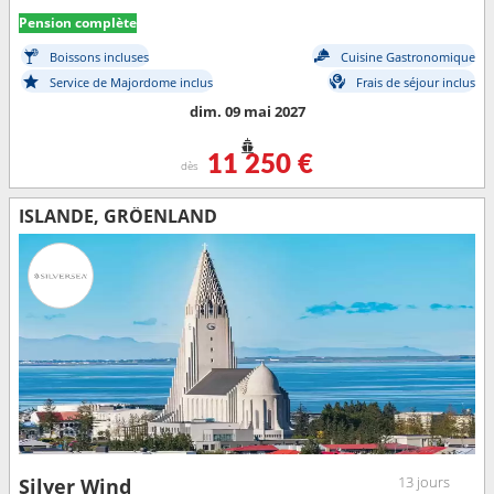
Pension complète
Boissons incluses
Cuisine Gastronomique
Service de Majordome inclus
Frais de séjour inclus
dim. 09 mai 2027
11 250 €
dès
ISLANDE, GRÖENLAND
13 jours
Silver Wind