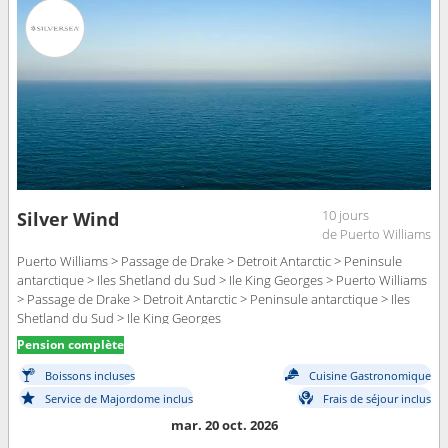
10 jours
Silver Wind
de Puerto Williams
Puerto Williams > Passage de Drake > Detroit Antarctic > Peninsule
antarctique > Iles Shetland du Sud > Ile King Georges > Puerto Williams
> Passage de Drake > Detroit Antarctic > Peninsule antarctique > Iles
Shetland du Sud > Ile King Georges
Pension complète
Boissons incluses
Cuisine Gastronomique
Service de Majordome inclus
Frais de séjour inclus
mar. 20 oct. 2026