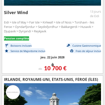
13 jours
Silver Wind
de Eidi
Eidi > Isle of May > Fair Isle > Kirkwall > Isle of Noss > Torshavn - Iles
Feroe > Oyndarfjordur > Seydisfjordhur > Bakkargerdi > Husavik >
Djupavik > Dynjandi > Reykjavik
Pension complète
Boissons incluses
Cuisine Gastronomique
Service de Majordome inclus
Frais de séjour inclus
jeu. 22 juin 2028
10 700 €
dès
IRLANDE, ROYAUME-UNI, ÉTATS-UNIS, FÉROÉ (ÎLES)