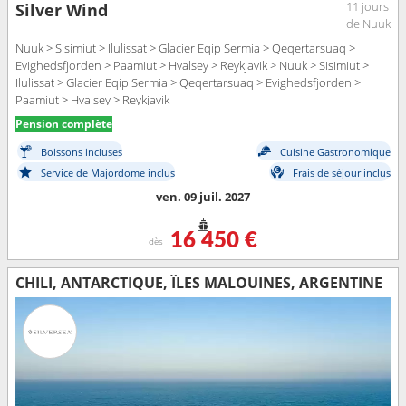
11 jours
Silver Wind
de Nuuk
Nuuk > Sisimiut > Ilulissat > Glacier Eqip Sermia > Qeqertarsuaq >
Evighedsfjorden > Paamiut > Hvalsey > Reykjavik > Nuuk > Sisimiut >
Ilulissat > Glacier Eqip Sermia > Qeqertarsuaq > Evighedsfjorden >
Paamiut > Hvalsey > Reykjavik
Pension complète
Boissons incluses
Cuisine Gastronomique
Service de Majordome inclus
Frais de séjour inclus
ven. 09 juil. 2027
16 450 €
dès
CHILI, ANTARCTIQUE, ÎLES MALOUINES, ARGENTINE