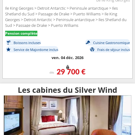
de Ile King Georges
Ile King Georges > Detroit Antarctic > Peninsule antarctique > Iles
Shetland du Sud > Passage de Drake > Puerto Williams > Ile King
Georges > Detroit Antarctic > Peninsule antarctique > Iles Shetland du
Sud > Passage de Drake > Puerto Williams
Pension complète
Boissons incluses
Cuisine Gastronomique
Service de Majordome inclus
Frais de séjour inclus
ven. 04 déc. 2026
29 700 €
dès
Les cabines du Silver Wind