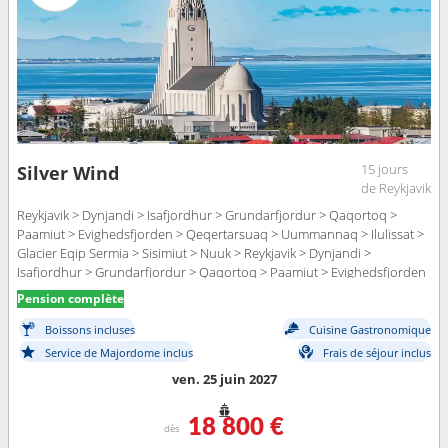
15 jours
Silver Wind
de Reykjavik
Reykjavik > Dynjandi > Isafjordhur > Grundarfjordur > Qaqortoq >
Paamiut > Evighedsfjorden > Qeqertarsuaq > Uummannaq > Ilulissat >
Glacier Eqip Sermia > Sisimiut > Nuuk > Reykjavik > Dynjandi >
Isafjordhur > Grundarfjordur > Qaqortoq > Paamiut > Evighedsfjorden
> Qeqertarsuaq > Uummannaq > Ilulissat > Glacier Eqip Sermia >
Pension complète
Sisimiut > Nuuk
Boissons incluses
Cuisine Gastronomique
Service de Majordome inclus
Frais de séjour inclus
ven. 25 juin 2027
18 800 €
dès