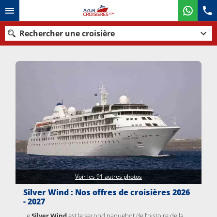
Rechercher une croisière
Nos destinations
Mois de départ
Ports
Compagnies
Rechercher
Voir les 91 autres photos
Silver Wind : Nos offres de croisières 2026
- 2027
Le
Silver Wind
est le second paquebot de l’histoire de la