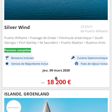
22 jours
Silver Wind
de Puerto Williams
Puerto Williams > Passage de Drake > Peninsule antarctique > South
Georgia > Port Stanley > Ile Saunders > Puerto Madryn > Buenos Aires
Pension complète
Boissons incluses
Cuisine Gastronomique
Service de Majordome inclus
Frais de séjour inclus
jeu. 09 mars 2028
18 200 €
dès
ISLANDE, GRÖENLAND