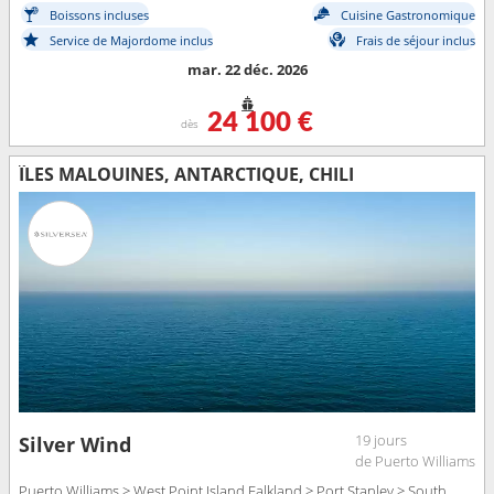
Boissons incluses
Cuisine Gastronomique
Service de Majordome inclus
Frais de séjour inclus
mar. 22 déc. 2026
24 100 €
dès
ÎLES MALOUINES, ANTARCTIQUE, CHILI
19 jours
Silver Wind
de Puerto Williams
Puerto Williams > West Point Island Falkland > Port Stanley > South