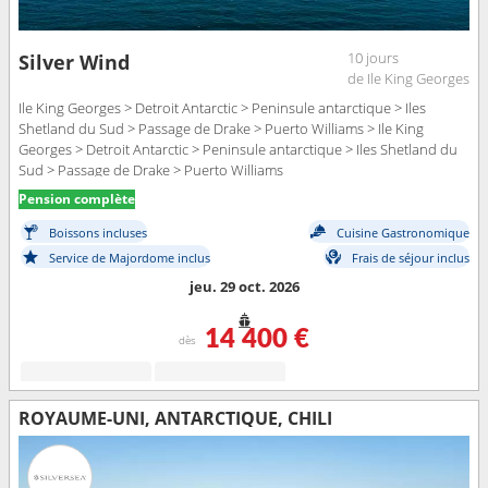
10 jours
Silver Wind
de Ile King Georges
Ile King Georges > Detroit Antarctic > Peninsule antarctique > Iles
Shetland du Sud > Passage de Drake > Puerto Williams > Ile King
Georges > Detroit Antarctic > Peninsule antarctique > Iles Shetland du
Sud > Passage de Drake > Puerto Williams
Pension complète
Boissons incluses
Cuisine Gastronomique
Service de Majordome inclus
Frais de séjour inclus
jeu. 29 oct. 2026
14 400 €
dès
ROYAUME-UNI, ANTARCTIQUE, CHILI