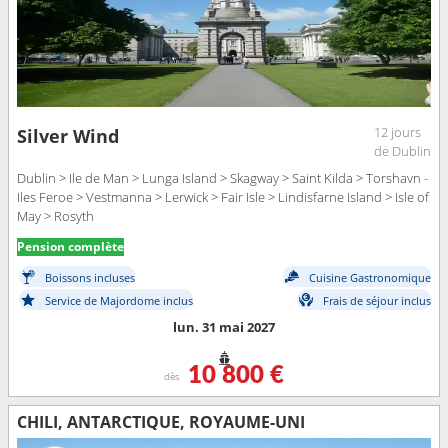
12 jours
Silver Wind
de Dublin
Dublin > Ile de Man > Lunga Island > Skagway > Saint Kilda > Torshavn -
Iles Feroe > Vestmanna > Lerwick > Fair Isle > Lindisfarne Island > Isle of
May > Rosyth
Pension complète
Boissons incluses
Cuisine Gastronomique
Service de Majordome inclus
Frais de séjour inclus
lun. 31 mai 2027
10 800 €
dès
CHILI, ANTARCTIQUE, ROYAUME-UNI