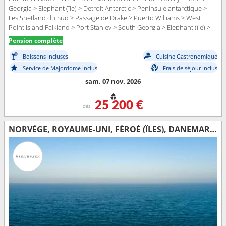
Georgia > Elephant (île) > Detroit Antarctic > Peninsule antarctique >
Iles Shetland du Sud > Passage de Drake > Puerto Williams > West
Point Island Falkland > Port Stanley > South Georgia > Elephant (île) >
Detroit Antarctic > Peninsule antarctique > Iles Shetland du Sud >
Pension complète
Passage de Drake > Puerto Williams
Boissons incluses
Cuisine Gastronomique
Service de Majordome inclus
Frais de séjour inclus
sam. 07 nov. 2026
25 200 €
dès
NORVÈGE, ROYAUME-UNI, FÉROÉ (ÎLES), DANEMARK, ISLANDE