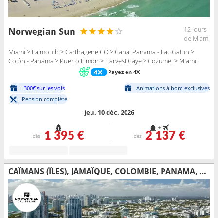
12 jours
Norwegian Sun
de Miami
Miami > Falmouth > Carthagene CO > Canal Panama - Lac Gatun >
Colón - Panama > Puerto Limon > Harvest Caye > Cozumel > Miami
Payez en 4X
-300€ sur les vols
Animations à bord exclusives
Pension complète
jeu. 10 déc. 2026
+
1 395 €
2 137 €
dès
dès
CAÏMANS (ÎLES), JAMAÏQUE, COLOMBIE, PANAMA, COSTA RICA, BELIZE, MEXIQUE, ÉTATS-UNIS