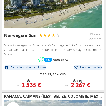
13 jours
Norwegian Sun
de Miami
Miami > Georgetown > Falmouth > Carthagene CO > Colón - Panama >
Canal Panama - Lac Gatun > Puerto Limon > Harvest Caye > Cozumel >
Miami
Payez en 4X
Animations à bord exclusives
Pension complète
mer. 13 janv. 2027
+
1 535 €
2 267 €
dès
dès
PANAMA, CAÏMANS (ÎLES), BELIZE, COLOMBIE, MEXIQUE, ÉTATS-UNIS, COSTA RICA