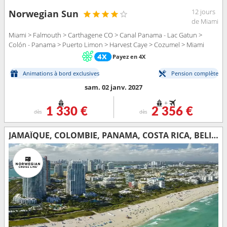
12 jours
Norwegian Sun
de Miami
Miami > Falmouth > Carthagene CO > Canal Panama - Lac Gatun >
Colón - Panama > Puerto Limon > Harvest Caye > Cozumel > Miami
Payez en 4X
Animations à bord exclusives
Pension complète
sam. 02 janv. 2027
+
1 330 €
2 356 €
dès
dès
JAMAÏQUE, COLOMBIE, PANAMA, COSTA RICA, BELIZE, MEXIQUE, ÉTATS-UNIS