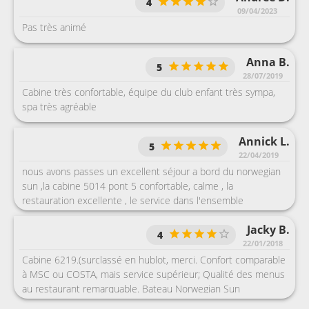
4
09/04/2023
Pas très animé
Anna B.
5
28/07/2019
Cabine très confortable, équipe du club enfant très sympa,
spa très agréable
Annick L.
5
22/04/2019
nous avons passes un excellent séjour a bord du norwegian
sun ,la cabine 5014 pont 5 confortable, calme , la
restauration excellente , le service dans l'ensemble
excellent, a la réception ,Farid un français parlant bien sur
Jacky B.
français a été très aimable avec nous.
4
Conseil,renseignements..
22/01/2018
Cabine 6219.(surclassé en hublot, merci. Confort comparable
à MSC ou COSTA, mais service supérieur; Qualité des menus
au restaurant remarquable. Bateau Norwegian Sun
comparable à un Costa moyen. Service impeccable, tant en