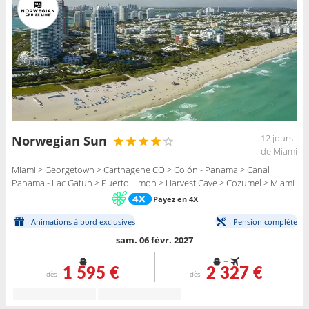
12 jours
Norwegian Sun
de Miami
Miami > Georgetown > Carthagene CO > Colón - Panama > Canal
Panama - Lac Gatun > Puerto Limon > Harvest Caye > Cozumel > Miami
Payez en 4X
Animations à bord exclusives
Pension complète
sam. 06 févr. 2027
+
1 595 €
2 327 €
dès
dès