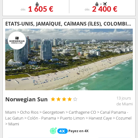
+
1 605 €
2 400 €
dès
dès
ÉTATS-UNIS, JAMAÏQUE, CAÏMANS (ÎLES), COLOMBIE, PANAMA, COSTA RICA, BELIZE, MEXIQUE
13 jours
Norwegian Sun
de Miami
Miami > Ocho Rios > Georgetown > Carthagene CO > Canal Panama -
Lac Gatun > Colón - Panama > Puerto Limon > Harvest Caye > Cozumel
> Miami
Payez en 4X