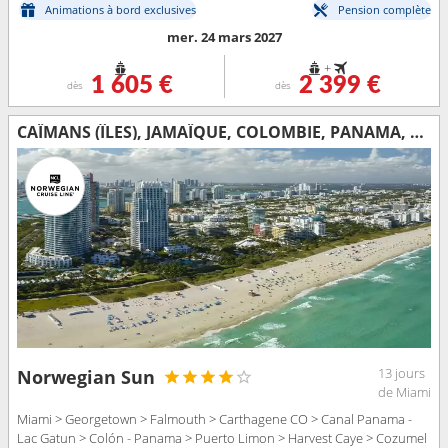
Animations à bord exclusives
Pension complète
mer. 24 mars 2027
+
1 605 €
2 399 €
dès
dès
CAÏMANS (ÎLES), JAMAÏQUE, COLOMBIE, PANAMA, COSTA RICA, BELIZE, MEXIQUE, ÉTATS-UNIS
13 jours
Norwegian Sun
de Miami
Miami > Georgetown > Falmouth > Carthagene CO > Canal Panama -
Lac Gatun > Colón - Panama > Puerto Limon > Harvest Caye > Cozumel