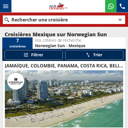
Rechercher une croisière
Croisières Mexique sur Norwegian Sun
Vos critères de recherche :
7
Norwegian Sun - Mexique
croisières
Nos destinations
Filtrer
Trier
Mois de départ
JAMAÏQUE, COLOMBIE, PANAMA, COSTA RICA, BELIZE, MEXIQUE, ÉTATS-UNIS
Ports
Compagnies
Rechercher