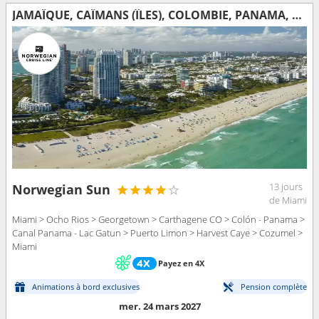
JAMAÏQUE, CAÏMANS (ÎLES), COLOMBIE, PANAMA, COSTA RICA, BELIZE, MEXIQUE, ÉTATS-UNIS
13 jours
Norwegian Sun
de Miami
Miami > Ocho Rios > Georgetown > Carthagene CO > Colón - Panama >
Canal Panama - Lac Gatun > Puerto Limon > Harvest Caye > Cozumel >
Miami
Payez en 4X
Animations à bord exclusives
Pension complète
mer. 24 mars 2027