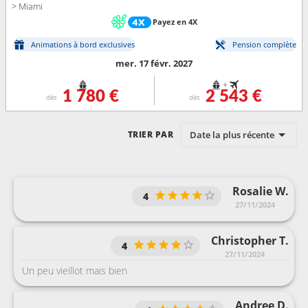
> Miami
Payez en 4X
Animations à bord exclusives
Pension complète
mer. 17 févr. 2027
+
1 780 €
2 543 €
dès
dès
Date la plus récente
TRIER PAR
Rosalie W.
4
27/11/2024
Christopher T.
4
27/11/2024
Un peu vieillot mais bien
Andree D.