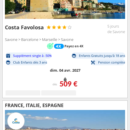
5 jours
Costa Favolosa
de Savone
Savone > Barcelone > Marseille > Savone
Payez en 4X
Supplément single à -50%
Enfants Gratuits jusqu'à 18 ans
Club Enfants dès 3 ans
Pension complète
dim. 04 avr. 2027
509 €
dès
FRANCE, ITALIE, ESPAGNE