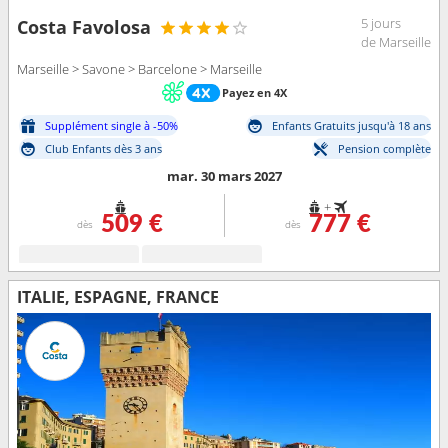
5 jours
Costa Favolosa
de Marseille
Marseille > Savone > Barcelone > Marseille
Payez en 4X
Supplément single à -50%
Enfants Gratuits jusqu'à 18 ans
Club Enfants dès 3 ans
Pension complète
mar. 30 mars 2027
+
509 €
777 €
dès
dès
ITALIE, ESPAGNE, FRANCE