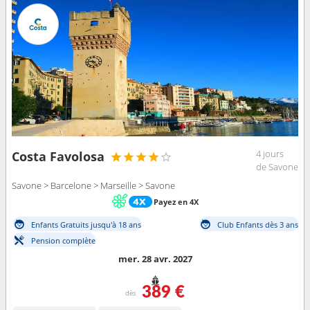
4 jours
Costa Favolosa
de Savone
Savone > Barcelone > Marseille > Savone
Payez en 4X
Enfants Gratuits jusqu'à 18 ans
Club Enfants dès 3 ans
Pension complète
mer. 28 avr. 2027
389 €
dès