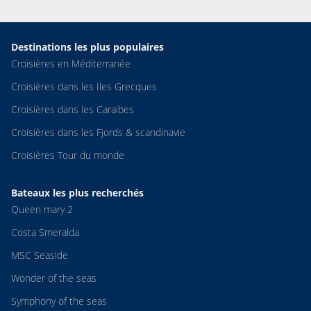
Destinations les plus populaires
Croisières en Méditerranée
Croisières dans les Iles Grecques
Croisières dans les Caraibes
Croisières dans les Fjords & scandinavie
Croisières Tour du monde
Bateaux les plus recherchés
Queen mary 2
Costa Smeralda
MSC Seaside
Wonder of the seas
Symphony of the seas