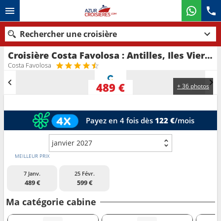
Rechercher une croisière
Croisière Costa Favolosa : Antilles, Iles Vierges au départ de Fort de France
Nos destinations
Costa Favolosa
Mois de départ
489 €
+ 36 photos
Ports
Compagnies
Payez en 4 fois dès
122 €
/mois
Rechercher
janvier 2027
MEILLEUR PRIX
7 Janv.
25 Févr.
489 €
599 €
Ma catégorie cabine