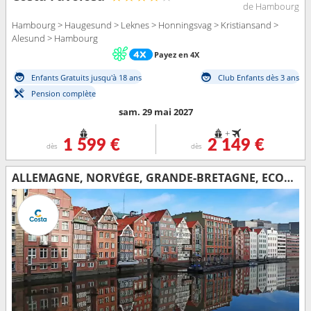
de Hambourg
Hambourg > Haugesund > Leknes > Honningsvag > Kristiansand >
Alesund > Hambourg
Payez en 4X
Enfants Gratuits jusqu'à 18 ans
Club Enfants dès 3 ans
Pension complète
sam. 29 mai 2027
+
1 599 €
2 149 €
dès
dès
ALLEMAGNE, NORVÈGE, GRANDE-BRETAGNE, ECOSSE