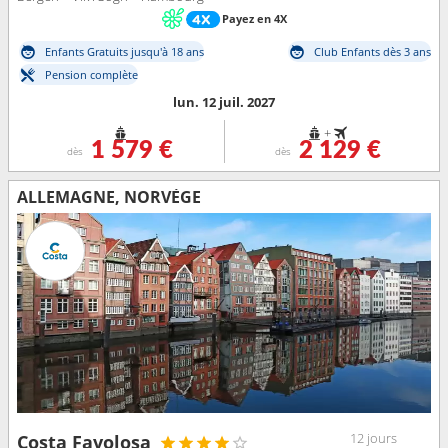
Payez en 4X
Enfants Gratuits jusqu'à 18 ans
Club Enfants dès 3 ans
Pension complète
lun. 12 juil. 2027
+
1 579 €
2 129 €
dès
dès
ALLEMAGNE, NORVÈGE
12 jours
Costa Favolosa