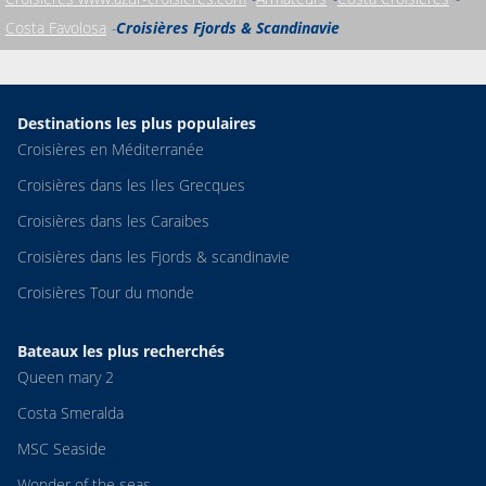
Costa Favolosa
Croisières Fjords & Scandinavie
Destinations les plus populaires
Croisières en Méditerranée
Croisières dans les Iles Grecques
Croisières dans les Caraibes
Croisières dans les Fjords & scandinavie
Croisières Tour du monde
Bateaux les plus recherchés
Queen mary 2
Costa Smeralda
MSC Seaside
Wonder of the seas