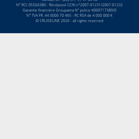
N° RCI: 05S04380 - Récépissé CCIN n°2007-01231/2007-01232
Garantie financière Groupama N° police 4000717380/0
N° TVA FR. 44 0000 70 465 - RC RSA de 4 000 000 €
© CRUISELINE 2026 - all rights reserved