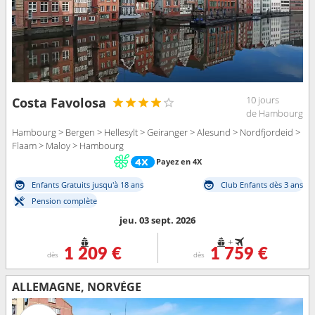
10 jours
Costa Favolosa
de Hambourg
Hambourg > Bergen > Hellesylt > Geiranger > Alesund > Nordfjordeid >
Flaam > Maloy > Hambourg
Payez en 4X
Enfants Gratuits jusqu'à 18 ans
Club Enfants dès 3 ans
Pension complète
jeu. 03 sept. 2026
+
1 209 €
1 759 €
dès
dès
ALLEMAGNE, NORVÈGE