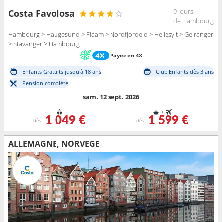
9 jours
Costa Favolosa
de Hambourg
Hambourg > Haugesund > Flaam > Nordfjordeid > Hellesylt > Geiranger
> Stavanger > Hambourg
Payez en 4X
Enfants Gratuits jusqu'à 18 ans
Club Enfants dès 3 ans
Pension complète
sam. 12 sept. 2026
+
1 049 €
1 599 €
dès
dès
ALLEMAGNE, NORVÈGE