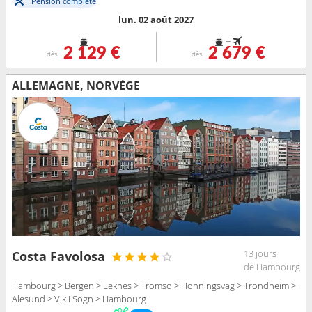
Pension complète
lun. 02 août 2027
+
2 129 €
2 679 €
dès
dès
ALLEMAGNE, NORVÈGE
13 jours
Costa Favolosa
de Hambourg
Hambourg > Bergen > Leknes > Tromso > Honningsvag > Trondheim >
Alesund > Vik I Sogn > Hambourg