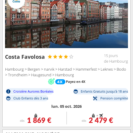
15 jours
Costa Favolosa
de Hambourg
Hambourg > Bergen > narvik > Harstad > Hammerfest > Leknes > Bodo
> Trondheim > Haugesund > Hambourg
Payez en 4X
Croisière Aurores Boréales
Enfants Gratuits jusqu'à 18 ans
Club Enfants dès 3 ans
Pension complète
lun. 05 oct. 2026
+
1 869 €
2 479 €
dès
dès