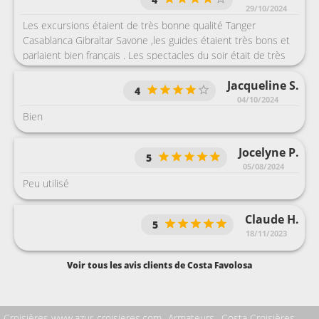
29/10/2024
Les excursions étaient de très bonne qualité Tanger
Casablanca Gibraltar Savone ,les guides étaient très bons et
parlaient bien français . Les spectacles du soir était de très
bonne qualité très bons acteurs et danseurs et chanteurs .
Jacqueline S.
4
04/10/2024
Bien
Jocelyne P.
5
05/08/2024
Peu utilisé
Claude H.
5
18/11/2023
Voir tous les avis clients de Costa Favolosa
Croisières www.azur-croisieres.com
Armateurs
Costa Croisières