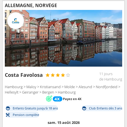
ALLEMAGNE, NORVÈGE
11 jours
Costa Favolosa
de Hambourg
Hambourg > Maloy > Kristiansand > Molde > Alesund > Nordfjordeid >
Hellesylt > Geiranger > Bergen > Hambourg
Payez en 4X
Enfants Gratuits jusqu'à 18 ans
Club Enfants dès 3 ans
Pension complète
sam. 15 août 2026