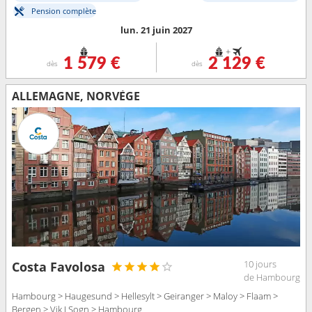
Pension complète
lun. 21 juin 2027
+
1 579 €
2 129 €
dès
dès
ALLEMAGNE, NORVÈGE
10 jours
Costa Favolosa
de Hambourg
Hambourg > Haugesund > Hellesylt > Geiranger > Maloy > Flaam >
Bergen > Vik I Sogn > Hambourg