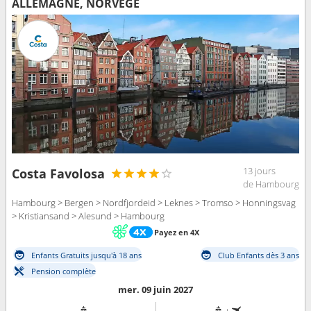
ALLEMAGNE, NORVÈGE
13 jours
Costa Favolosa
de Hambourg
Hambourg > Bergen > Nordfjordeid > Leknes > Tromso > Honningsvag
> Kristiansand > Alesund > Hambourg
Payez en 4X
Enfants Gratuits jusqu'à 18 ans
Club Enfants dès 3 ans
Pension complète
mer. 09 juin 2027