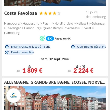
16 jours
Costa Favolosa
de Hambourg
Hambourg > Haugesund > Flaam > Nordfjordeid > Hellesylt > Geiranger
> Stavanger > Hambourg > Queensferry > Inverness > Kirkwall >
Hambourg
Payez en 4X
Enfants Gratuits jusqu'à 18 ans
Club Enfants dès 3 ans
Pension complète
sam. 12 sept. 2026
+
1 809 €
2 224 €
dès
dès
ALLEMAGNE, GRANDE-BRETAGNE, ECOSSE, NORVÈGE