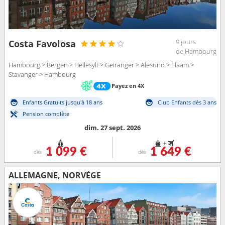
9 jours
Costa Favolosa
de Hambourg
Hambourg > Bergen > Hellesylt > Geiranger > Alesund > Flaam >
Stavanger > Hambourg
Payez en 4X
Enfants Gratuits jusqu'à 18 ans
Club Enfants dès 3 ans
Pension complète
dim. 27 sept. 2026
+
1 099 €
1 649 €
dès
dès
ALLEMAGNE, NORVÈGE