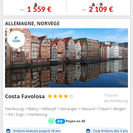
+
1 559 €
2 109 €
dès
dès
ALLEMAGNE, NORVÈGE
10 jours
Costa Favolosa
de Hambourg
Hambourg > Maloy > Hellesylt > Geiranger > Alesund > Flaam > Bergen
> Vik I Sogn > Hambourg
Payez en 4X
Enfants Gratuits jusqu'à 18 ans
Club Enfants dès 3 ans