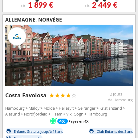
+
1 899 €
2 449 €
dès
dès
ALLEMAGNE, NORVÈGE
12 jours
Costa Favolosa
de Hambourg
Hambourg > Maloy > Molde > Hellesylt > Geiranger > Kristiansand >
Alesund > Nordfjordeid > Flaam > Vik I Sogn > Hambourg
Payez en 4X
Enfants Gratuits jusqu'à 18 ans
Club Enfants dès 3 ans