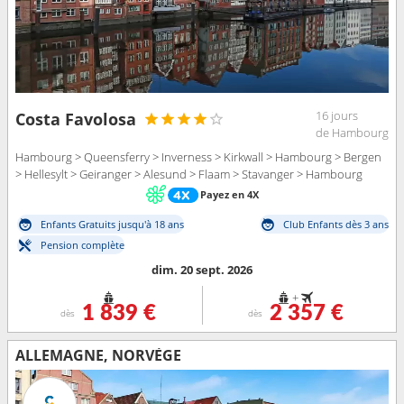
16 jours
Costa Favolosa
de Hambourg
Hambourg > Queensferry > Inverness > Kirkwall > Hambourg > Bergen
> Hellesylt > Geiranger > Alesund > Flaam > Stavanger > Hambourg
Payez en 4X
Enfants Gratuits jusqu'à 18 ans
Club Enfants dès 3 ans
Pension complète
dim. 20 sept. 2026
+
1 839 €
2 357 €
dès
dès
ALLEMAGNE, NORVÈGE