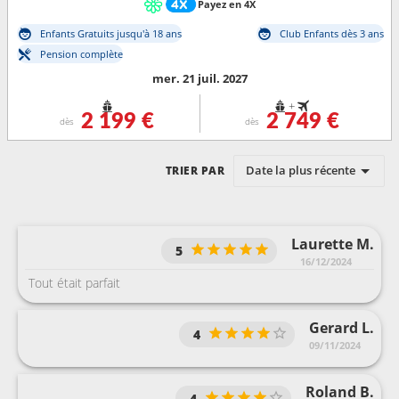
Payez en 4X
Enfants Gratuits jusqu'à 18 ans
Club Enfants dès 3 ans
Pension complète
mer. 21 juil. 2027
+
2 199 €
2 749 €
dès
dès
Date la plus récente
TRIER PAR
Laurette M.
5
16/12/2024
Tout était parfait
Gerard L.
4
09/11/2024
Roland B.
4