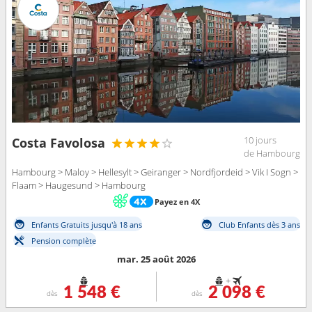
10 jours
Costa Favolosa
de Hambourg
Hambourg > Maloy > Hellesylt > Geiranger > Nordfjordeid > Vik I Sogn >
Flaam > Haugesund > Hambourg
Payez en 4X
Enfants Gratuits jusqu'à 18 ans
Club Enfants dès 3 ans
Pension complète
mar. 25 août 2026
+
1 548 €
2 098 €
dès
dès