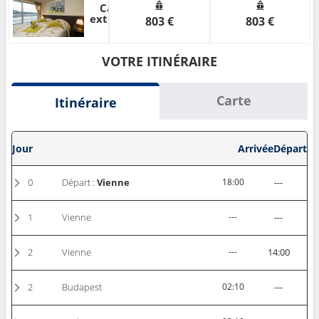
Cabine
extérieure
803 €
803 €
VOTRE ITINÉRAIRE
Carte
Itinéraire
Jour
Arrivée
Départ
0
Départ :
Vienne
18:00
---
1
Vienne
---
---
2
Vienne
---
14:00
2
Budapest
02:10
---