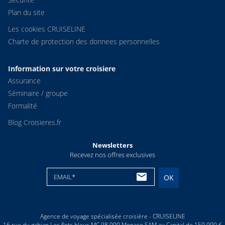
Plan du site
Les cookies CRUISELINE
Charte de protection des donnees personnelles
Information sur votre croisiere
Assurance
Séminaire / groupe
Formalité
Blog Croisieres.fr
Newsletters
Recevez nos offres exclusives
EMAIL*
OK
Agence de voyage spécialisée croisière - CRUISELINE
16 rue du gabian Les flots bleus MC 98 000 Monaco SAM au Capital de 150 000 €