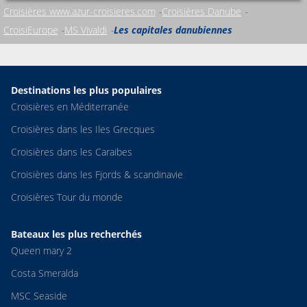
Croisières www.azur-croisieres.com
Croisières Danube
CroisiEurope
MS Vivaldi
Les capitales danubiennes
Destinations les plus populaires
Croisières en Méditerranée
Croisières dans les Iles Grecques
Croisières dans les Caraibes
Croisières dans les Fjords & scandinavie
Croisières Tour du monde
Bateaux les plus recherchés
Queen mary 2
Costa Smeralda
MSC Seaside