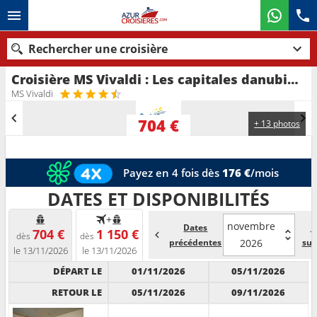
Rechercher une croisière
Croisière MS Vivaldi : Les capitales danubiennes au départ de Vienne
Nos destinations
MS Vivaldi
Mois de départ
704 €
+ 13 photos
Ports
Compagnies
Payez en 4 fois dès
176 €
/mois
Rechercher
DATES ET DISPONIBILITÉS
+
novembre
Dates
D
704 €
1 150 €
dès
dès
précédentes
2026
sui
le 13/11/2026
le 13/11/2026
DÉPART LE
01/11/2026
05/11/2026
RETOUR LE
05/11/2026
09/11/2026