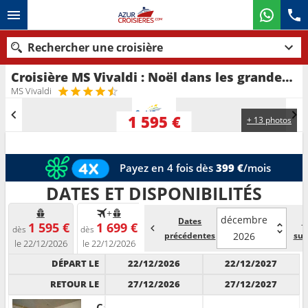
Rechercher une croisière
Croisière MS Vivaldi : Noël dans les grandes capitales danubiennes au départ de Bratislava
Nos destinations
MS Vivaldi
Mois de départ
1 595 €
+ 13 photos
Ports
Compagnies
Payez en 4 fois dès
399 €
/mois
Rechercher
DATES ET DISPONIBILITÉS
+
décembre
Dates
D
1 595 €
1 699 €
dès
dès
précédentes
2026
sui
le 22/12/2026
le 22/12/2026
DÉPART LE
22/12/2026
22/12/2027
RETOUR LE
27/12/2026
27/12/2027
Cabine