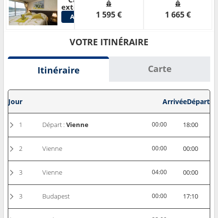
Voir
extérieure
1 595 €
1 665 €
Autres
Cabines
VOTRE ITINÉRAIRE
Carte
Itinéraire
Jour
Arrivée
Départ
1
Départ :
Vienne
00:00
18:00
2
Vienne
00:00
00:00
3
Vienne
04:00
00:00
3
Budapest
00:00
17:10