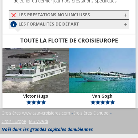
déjeuner du dernier jour hors prestations spécifiques
LES PRESTATIONS NON INCLUSES
LES FORMALITÉS DE DÉPART
TOUTE LA FLOTTE DE CROISIEUROPE
Victor Hugo
Van Gogh
Croisières www.azur-croisieres.com
Croisières Danube
CroisiEurope
MS Vivaldi
Noël dans les grandes capitales danubiennes