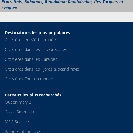
États-Unis, Bahamas, République Dominicaine, Îles Turques-et-
Caïques
Destinations les plus populaires
Croisières en Méditerranée
Croisières dans les Iles Grecques
Croisières dans les Caraibes
Croisières dans les Fjords & scandinavie
Croisières Tour du monde
Bateaux les plus recherchés
Queen mary 2
Costa Smeralda
MSC Seaside
Wonder of the seas