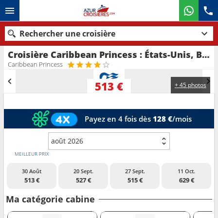
Rechercher une croisière
Croisière Caribbean Princess : États-Unis, Bahamas, République Dominicaine, Îles Turques-et-Caïques au départ de Port Canaveral
Nos destinations
Caribbean Princess
Mois de départ
513 €
+ 45 photos
Ports
Compagnies
Payez en 4 fois dès
128 €
/mois
Rechercher
août 2026
MEILLEUR PRIX
30 Août
20 Sept.
27 Sept.
11 Oct.
513 €
527 €
515 €
629 €
Ma catégorie cabine