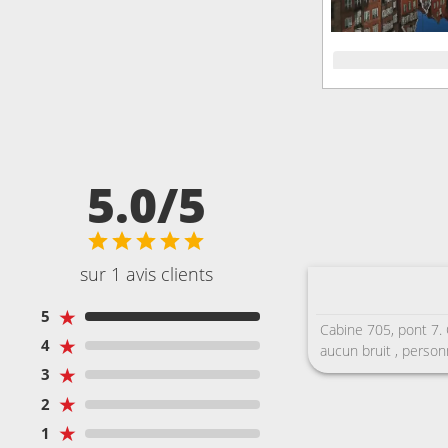
5.0/5
sur 1 avis clients
★
5
Cabine 705, pont 7. 
★
4
aucun bruit , person
★
3
★
2
★
1