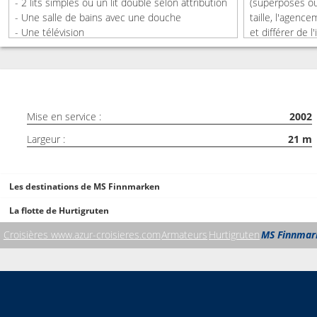
- 2 lits simples ou un lit double selon attribution
(superposés ou
- Une salle de bains avec une douche
taille, l'agenc
- Une télévision
et différer de l
Cabine sans fenêtre.
catégorie de ca
Mise en service :
2002
Largeur :
21
m
Les destinations de MS Finnmarken
La flotte de Hurtigruten
Croisières www.azur-croisieres.com
Armateurs
Hurtigruten
MS Finnmar