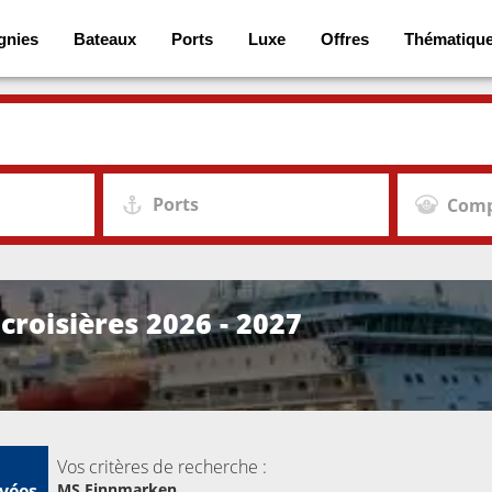
gnies
Bateaux
Ports
Luxe
Offres
Thématiqu
Ports
Comp
croisières 2026 - 2027
Vos critères de recherche :
vées
MS Finnmarken