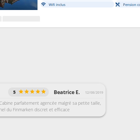
Wifi inclus
Pension c
Beatrice E.
5
12/08/2019
Cabine parfaitement agencée malgré sa petite taille,
nel du Finmarken discret et efficace