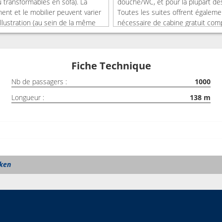
 transformables en sofa). La
douche/WC, et pour la plupart des
ement et le mobilier peuvent varier
Toutes les suites offrent égalem
'illustration (au sein de la même
nécessaire de cabine gratuit com
bine).
peignoir, des pantoufles et plus e
Certaines suites disposent de da
d'équipements que d'autres.
Fiche Technique
16 - 29 m2
Nb de passagers :
1000
Longueur :
138
m
ken