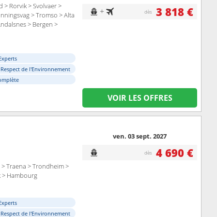
 > Rorvik > Svolvaer >
3 818 €
+
dès
nningsvag > Tromso > Alta
 Andalsnes > Bergen >
Experts
 Respect de l'Environnement
omplète
VOIR LES OFFRES
ven. 03 sept. 2027
4 690 €
dès
n > Traena > Trondheim >
ik > Hambourg
Experts
 Respect de l'Environnement