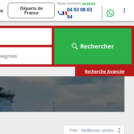
Nous sommes
ouverts
Départs de
04 93 08 03
es
France
94
Rechercher
agnies
Recherche Avancée
Trier : Meilleures ventes