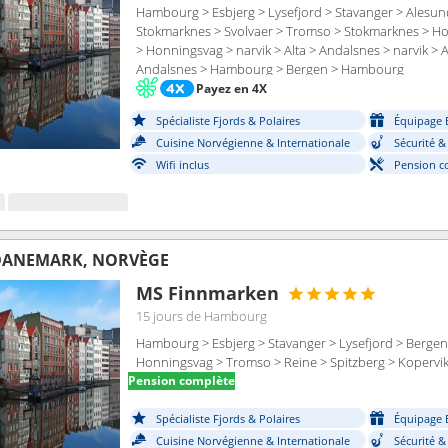
Hambourg > Esbjerg > Lysefjord > Stavanger > Alesund
Stokmarknes > Svolvaer > Tromso > Stokmarknes > Ho
> Honningsvag > narvik > Alta > Andalsnes > narvik >
Andalsnes > Hambourg > Bergen > Hambourg
Payez en 4X
Spécialiste Fjords & Polaires
Équipage 
Cuisine Norvégienne & Internationale
Sécurité &
Wifi inclus
Pension c
DANEMARK, NORVÈGE
MS Finnmarken
15 jours
de Hambourg
Hambourg > Esbjerg > Stavanger > Lysefjord > Berge
Honningsvag > Tromso > Reine > Spitzberg > Koperv
Pension complète
Spécialiste Fjords & Polaires
Équipage 
Cuisine Norvégienne & Internationale
Sécurité &