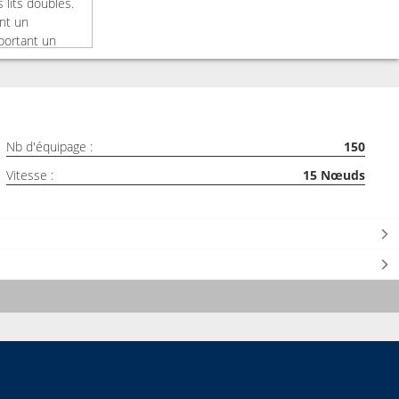
 lits doubles.
ent un
portant un
ncore.
vantage
Nb d'équipage :
150
Vitesse :
15
Nœuds