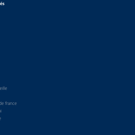
hés
ille
de france
i
e