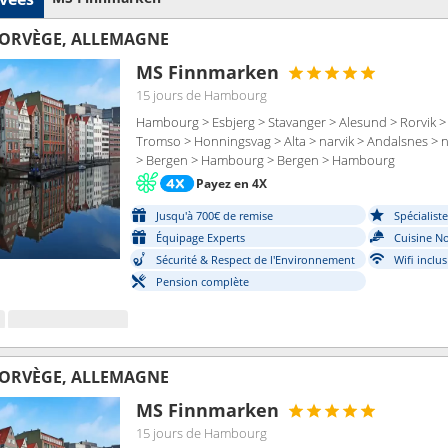
ORVÈGE, ALLEMAGNE
MS Finnmarken
15 jours
de Hambourg
Hambourg > Esbjerg > Stavanger > Alesund > Rorvik >
Tromso > Honningsvag > Alta > narvik > Andalsnes > 
> Bergen > Hambourg > Bergen > Hambourg
Payez en 4X
Jusqu'à 700€ de remise
Spécialist
Équipage Experts
Cuisine N
Sécurité & Respect de l'Environnement
Wifi inclus
Pension complète
ORVÈGE, ALLEMAGNE
MS Finnmarken
15 jours
de Hambourg