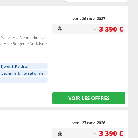
ven. 26 nov. 2027
3 390 €
dès
 Svolvaer > Stokmarknes >
narvik > Bergen > Andalsnes
e Fjords & Polaires
orvégienne & Internationale
VOIR LES OFFRES
ven. 27 nov. 2026
3 390 €
dès