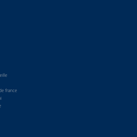
ille
de france
i
e