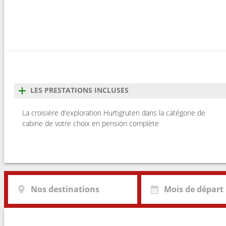
3
Svolvaer
21:2
4
Torvik
08:2
4
Bronnoysund
01:3
4
Sandnessjoen
04:3
LES PRESTATIONS INCLUSES
4
Nesna (passagem circulo polar)
06:0
La croisière d'exploration Hurtigruten dans la catégorie de
cabine de votre choix en pension complète
4
Ornes
10:0
4
Bodo
13:0
4
Stamsund
19:1
Nos destinations
Mois de départ
4
Svolvaer
21:2
4
Stokmarknes
01:3