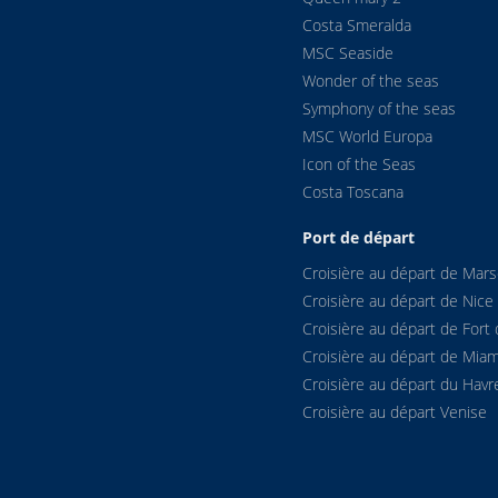
Costa Smeralda
5
04:50
MSC Seaside
Wonder of the seas
0
07:45
Symphony of the seas
MSC World Europa
0
11:30
Icon of the Seas
Costa Toscana
5
18:15
Port de départ
0
22:25
Croisière au départ de Marse
Croisière au départ de Nice
0
02:00
Croisière au départ de Fort 
Croisière au départ de Miam
5
05:45
Croisière au départ du Havr
Croisière au départ Venise
0
08:45
5
14:30