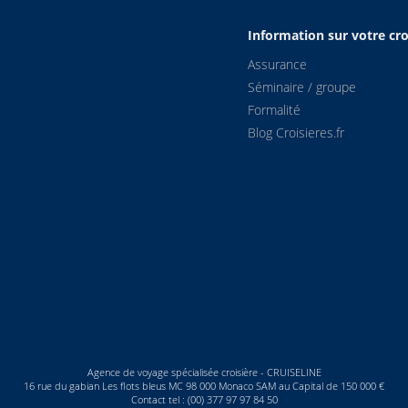
0
17:00
Information sur votre cro
Assurance
5
19:15
Séminaire / groupe
Formalité
0
22:10
Blog Croisieres.fr
5
23:05
0
02:00
5
05:45
0
08:45
5
14:30
Agence de voyage spécialisée croisière - CRUISELINE
0
17:00
16 rue du gabian Les flots bleus MC 98 000 Monaco SAM au Capital de 150 000 €
Contact tel : (00) 377 97 97 84 50