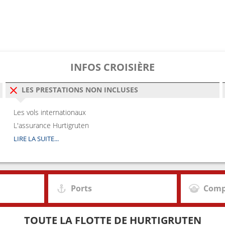
0
22:15
0
08:30
5
01:45
INFOS CROISIÈRE
5
04:50
LES PRESTATIONS NON INCLUSES
0
06:10
Les vols internationaux
L'assurance Hurtigruten
0
10:10
LIRE LA SUITE...
5
15:20
5
19:40
Ports
Comp
0
22:15
TOUTE LA FLOTTE DE HURTIGRUTEN
0
01:40