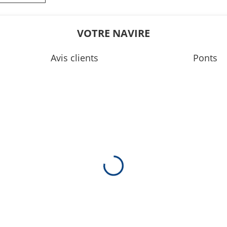
5
03:00
5
12:45
VOTRE NAVIRE
0
22:00
Avis clients
Ponts
5
01:45
5
04:50
0
06:10
0
10:10
5
15:20
5
19:40