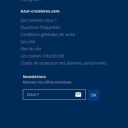
5
Kjollefjord
16:4
Azur-croisieres.com
Qui sommes-nous ?
5
Mehamn
18:5
Questions fréquentes
Conditions générales de vente
5
Berlevag
22:0
Sécurité
Plan du site
6
Molde
22:3
Les cookies CRUISELINE
Charte de protection des donnees personnelles
6
Oksfjord
01:5
Newsletters
6
Hammerfest
05:0
Recevez nos offres exclusives
6
Havoysund
08:3
EMAIL*
OK
6
Honningsvag
10:5
6
Kjollefjord
16:4