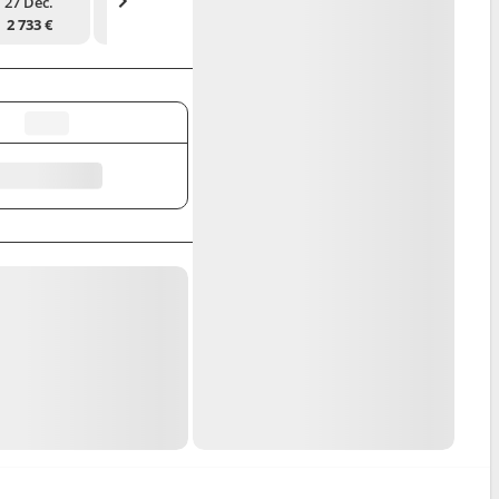
27 Déc.
7 Janv.
9 Févr.
20 Févr.
2 733 €
2 609 €
2 733 €
2 733 €