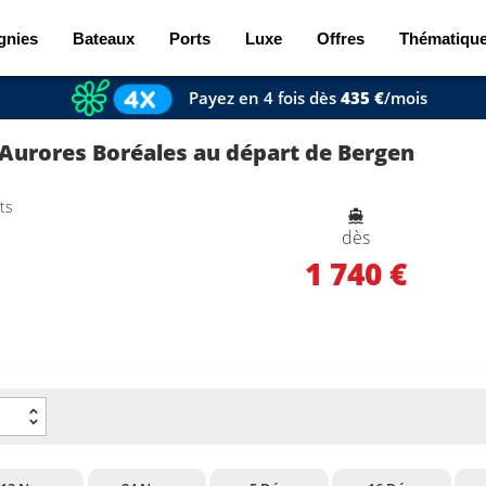
gnies
Bateaux
Ports
Luxe
Offres
Thématiqu
Payez en 4 fois dès
435 €
/mois
 Aurores Boréales au départ de Bergen
ts
dès
1 740 €