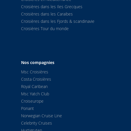
Croisières dans les Iles Grecques
5
Risoyhamn
04:3
Croisières dans les Caraibes
Croisières dans les Fjords & scandinavie
5
Harstad
07:1
Croisières Tour du monde
5
Finnsnes
11:0
5
Tromso
14:1
Nos compagnies
5
Skjervoy
22:1
Msc Croisières
Costa Croisières
5
Oksfjord
01:5
Royal Caribean
Msc Yatch Club
5
Hammerfest
05:0
Croiseurope
Ponant
5
Havoysund
08:3
Norwegian Cruise Line
Celebrity Cruises
5
Honningsvag
10:5
Hurtigruten