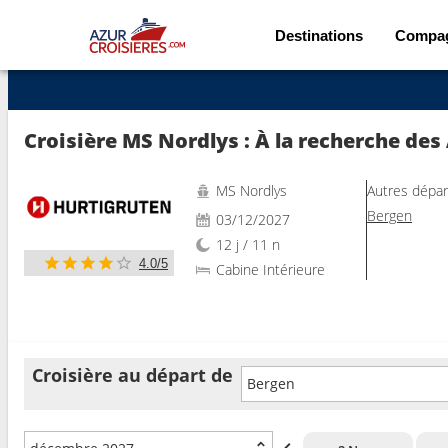
Destinations
Compa
Voir les 32 autres photos
Croisière MS Nordlys : À la recherche des
MS Nordlys
Autres dépar
Bergen
03/12/2027
12 j / 11 n
4.0/5
Cabine Intérieure
Croisière au départ de
Bergen