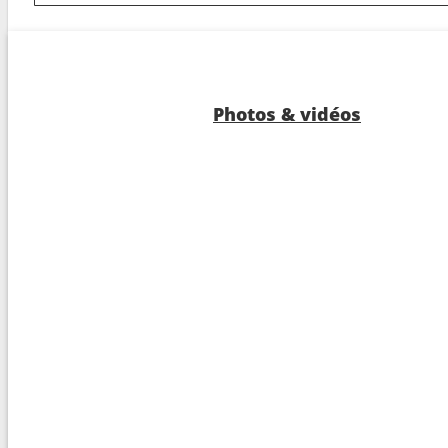
3
Kristiansund
02:4
3
Trondheim
09:4
3
Rorvik
21:4
Photos & vidéos
3
Bronnoysund
01:3
3
Sandnessjoen
04:3
3
Nesna (passagem circulo polar)
06:0
3
Ornes
10:0
3
Bodo
13:0
3
Stamsund
19:1