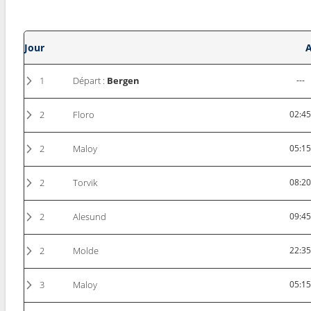
Jour
A
1
Départ :
Bergen
---
2
Floro
02:4
2
Maloy
05:1
2
Torvik
08:2
2
Alesund
09:4
2
Molde
22:3
3
Maloy
05:1