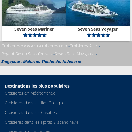
Seven Seas Mariner
Seven Seas Voyager
Croisières www.azur-croisieres.com
Croisières Asie
Regent Seven Seas Cruises
Seven Seas Navigator
Singapour, Malaisie, Thaïlande, Indonésie
Destinations les plus populaires
Croisières en Méditerranée
Croisières dans les Iles Grecques
Croisières dans les Caraibes
Croisières dans les Fjords & scandinavie
Croisières Tour du monde