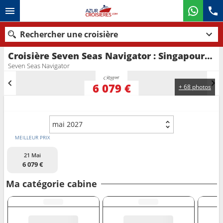
Rechercher une croisière
Croisière Seven Seas Navigator : Singapour, Malaisie, Thaïlande, Indonésie au départ de Singapour
Nos destinations
Seven Seas Navigator
Mois de départ
6 079 €
+ 68 photos
Ports
Compagnies
mai 2027
Rechercher
MEILLEUR PRIX
21 Mai
6 079 €
Ma catégorie cabine