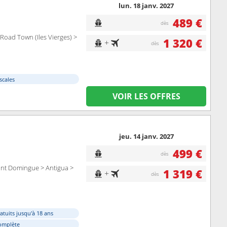
lun. 18 janv. 2027
489 €
dès
> Road Town (Iles Vierges) >
1 320 €
+
dès
scales
VOIR LES OFFRES
jeu. 14 janv. 2027
499 €
dès
Saint Domingue > Antigua >
1 319 €
+
dès
atuits jusqu'à 18 ans
omplète