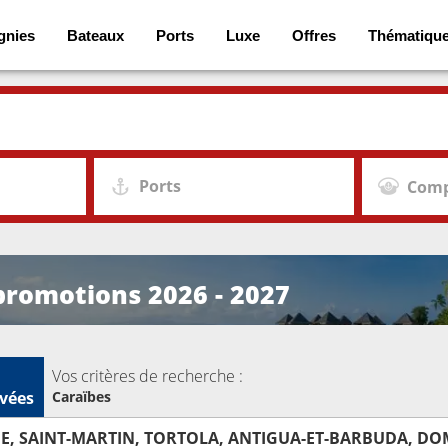
gnies
Bateaux
Ports
Luxe
Offres
Thématiqu
Ports
Comp
 promotions 2026 - 2027
Vos critères de recherche :
vées
Caraïbes
IE, SAINT-MARTIN, TORTOLA, ANTIGUA-ET-BARBUDA, D