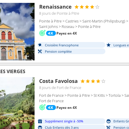
Renaissance
8 jours
de Pointe à Pitre
Pointe à Pitre > Castries > Saint-Martin (Philipsburg) 
Saint Johns > Roseau > Pointe à Pitre
Payez en 4X
Croisière Francophone
Longues e
Pension complète
LES VIERGES
Costa Favolosa
8 jours
de Fort de France
Fort de France > Pointe à Pitre > St Kitts > Tortola > 
Fort de France
Payez en 4X
Supplément single à -50%
Enfants Gr
Club Enfants dès 3 ans
Pension c