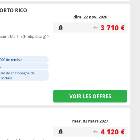
PORTO RICO
dim. 22 nov. 2026
3 710 €
dès
 Saint-Martin (Philipsburg) >
00€ de remise
s
ille de champagne de
 incluse
VOIR LES OFFRES
mer. 03 mars 2027
4 120 €
dès