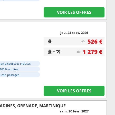
VOIR LES OFFRES
jeu. 24 sept. 2026
526 €
dès
1 279 €
+
dès
on alcoolisées incluses
 100 % adultes
e 2nd passager
VOIR LES OFFRES
NADINES, GRENADE, MARTINIQUE
sam. 20 févr. 2027