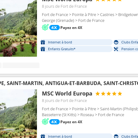
8 jours
de Fort de France
Fort de France > Pointe à Pitre > Castries > Bridgetow
George (Grenade) > Fort de France
Payez en 4X
Internet à bord
Clubs Enfa
Enfants Gratuits*
Pension c
, SAINT-MARTIN, ANTIGUA-ET-BARBUDA, SAINT-CHRIST
MSC World Europa
8 jours
de Fort de France
Fort de France > Pointe à Pitre > Saint-Martin (Philips
Basseterre (St Kitts) > Roseau > Fort de France
Payez en 4X
Internet à bord
Clubs Enfa