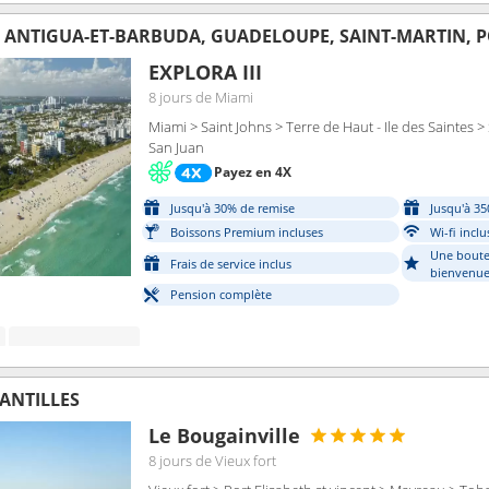
, ANTIGUA-ET-BARBUDA, GUADELOUPE, SAINT-MARTIN, 
EXPLORA III
8 jours
de Miami
Miami > Saint Johns > Terre de Haut - Ile des Saintes >
San Juan
Payez en 4X
Jusqu'à 30% de remise
Jusqu'à 35
Boissons Premium incluses
Wi-fi inclu
Une boute
Frais de service inclus
bienvenue
Pension complète
 ANTILLES
Le Bougainville
8 jours
de Vieux fort