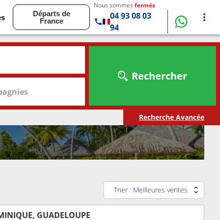
Nous sommes
fermés
Départs de
04 93 08 03
es
France
94
Rechercher
agnies
Recherche Avancée
Trier : Meilleures ventes
OMINIQUE, GUADELOUPE