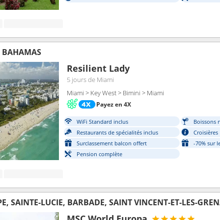
, BAHAMAS
Resilient Lady
5 jours
de Miami
Miami > Key West > Bimini > Miami
Payez en 4X
WiFi Standard inclus
Boissons n
Restaurants de spécialités inclus
Croisières
Surclassement balcon offert
-70% sur l
Pension complète
, SAINTE-LUCIE, BARBADE, SAINT VINCENT-ET-LES-GRE
MSC World Europa