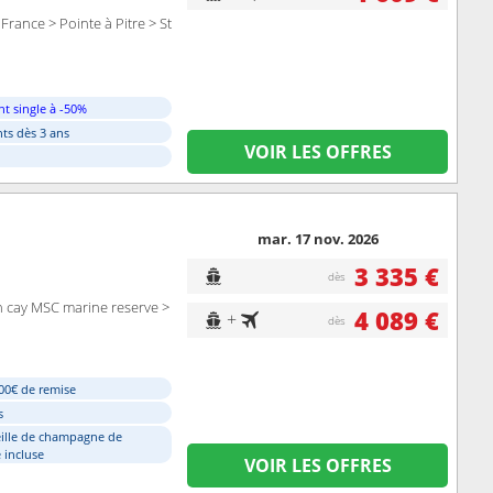
France > Pointe à Pitre > St
t single à -50%
ts dès 3 ans
VOIR LES OFFRES
mar. 17 nov. 2026
3 335 €
dès
n cay MSC marine reserve >
4 089 €
+
dès
00€ de remise
s
ille de champagne de
 incluse
VOIR LES OFFRES