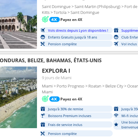
Saint Domingue > Saint-Martin (Philipsburg) > Fort de 
Kitts > Tortola > Saint Domingue
Payez en 4X
Vols directs depuis Lyon disponibles !
Supplémen
Enfants Gratuits jusqu'à 18 ans
Club Enfan
Pension complète
Vol inclus
ONDURAS, BELIZE, BAHAMAS, ÉTATS-UNIS
EXPLORA I
9 jours
de Miami
Miami > Porto Progreso > Roatan > Belize City > Ocea
Miami
Payez en 4X
Jusqu'à 30% de remise
Jusqu'à 35
Boissons Premium incluses
Wi-fi inclu
Une boute
Frais de service inclus
bienvenue
Pension complète