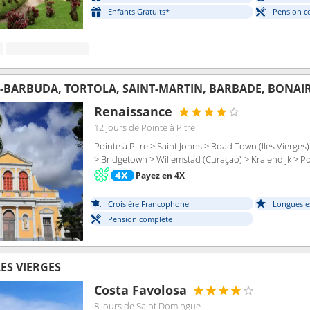
Enfants Gratuits*
Pension c
-BARBUDA, TORTOLA, SAINT-MARTIN, BARBADE, BONAI
Renaissance
12 jours
de Pointe à Pitre
Pointe à Pitre > Saint Johns > Road Town (Iles Vierges)
> Bridgetown > Willemstad (Curaçao) > Kralendijk > Po
Payez en 4X
Croisière Francophone
Longues e
Pension complète
LES VIERGES
Costa Favolosa
8 jours
de Saint Domingue