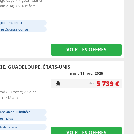
bago Cays > Pigeon Island
inique) > Vieux fort
ajordome inclus
ie Ducasse Conseil
VOIR LES OFFRES
CIE, GUADELOUPE, ÉTATS-UNIS
mer. 11 nov. 2026
5 739 €
dès
ad (Curaçao) > Saint
rre > Miami
ans alcool illimitées
ité inclus
0% de remise
VOIR LES OFFRES