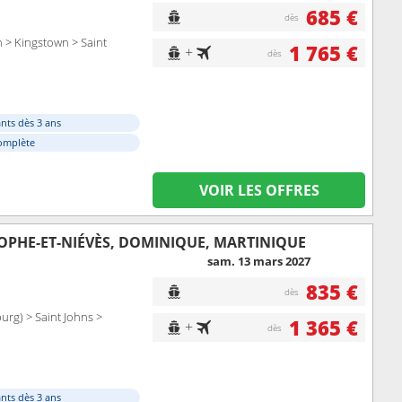
685 €
dès
n > Kingstown > Saint
1 765 €
+
dès
nts dès 3 ans
omplète
VOIR LES OFFRES
OPHE-ET-NIÉVÈS, DOMINIQUE, MARTINIQUE
sam. 13 mars 2027
835 €
dès
burg) > Saint Johns >
1 365 €
+
dès
nts dès 3 ans