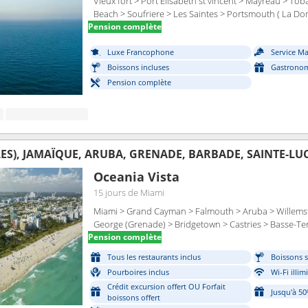
Vieux fort > Port Elisabeth st vincent > Mayreau > To
Beach > Soufriere > Les Saintes > Portsmouth ( La Dom
Pension complète
Luxe Francophone
Service M
Boissons incluses
Gastronom
Pension complète
LES), JAMAÏQUE, ARUBA, GRENADE, BARBADE, SAINTE-LU
Oceania Vista
15 jours
de Miami
Miami > Grand Cayman > Falmouth > Aruba > Willemst
George (Grenade) > Bridgetown > Castries > Basse-Te
Pension complète
Tous les restaurants inclus
Boissons s
Pourboires inclus
Wi-Fi illim
Crédit excursion offert OU Forfait
Jusqu'à 5
boissons offert