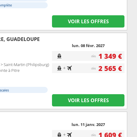
omplète
VOIR LES OFFRES
RE, GUADELOUPE
lun. 08 févr. 2027
1 349 €
dès
 > Saint-Martin (Philipsburg)
2 565 €
+
dès
inte à Pitre
scales
VOIR LES OFFRES
lun. 11 janv. 2027
1 609 €
+
dès