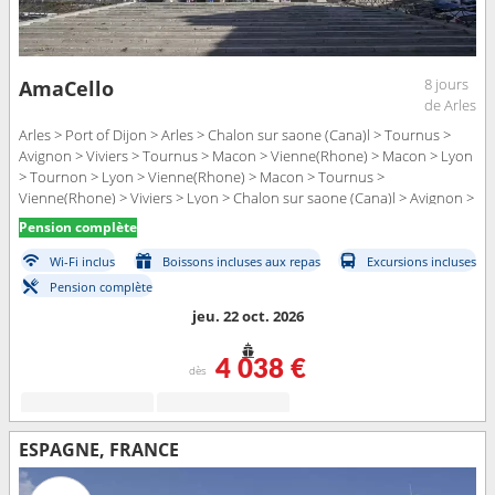
8 jours
AmaCello
de Arles
Arles > Port of Dijon > Arles > Chalon sur saone (Cana)l > Tournus >
Avignon > Viviers > Tournus > Macon > Vienne(Rhone) > Macon > Lyon
> Tournon > Lyon > Vienne(Rhone) > Macon > Tournus >
Vienne(Rhone) > Viviers > Lyon > Chalon sur saone (Cana)l > Avignon >
Arles > Port of Dijon
Pension complète
Wi-Fi inclus
Boissons incluses aux repas
Excursions incluses
Pension complète
jeu. 22 oct. 2026
4 038 €
dès
ESPAGNE, FRANCE