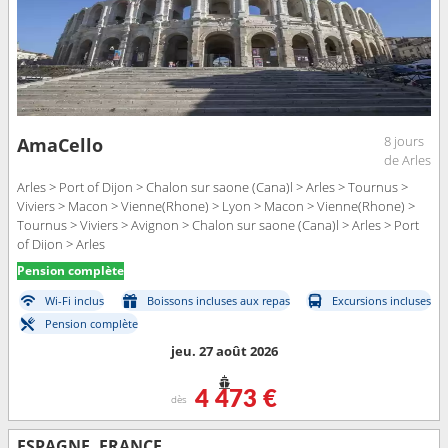
8 jours
AmaCello
de Arles
Arles > Port of Dijon > Chalon sur saone (Cana)l > Arles > Tournus >
Viviers > Macon > Vienne(Rhone) > Lyon > Macon > Vienne(Rhone) >
Tournus > Viviers > Avignon > Chalon sur saone (Cana)l > Arles > Port
of Dijon > Arles
Pension complète
Wi-Fi inclus
Boissons incluses aux repas
Excursions incluses
Pension complète
jeu. 27 août 2026
4 473 €
dès
ESPAGNE, FRANCE