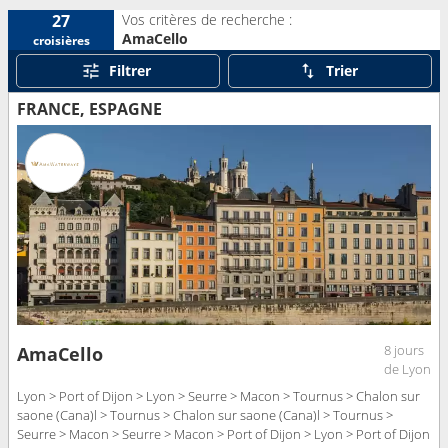
Vos critères de recherche :
27
AmaCello
croisières
Filtrer
Trier
FRANCE, ESPAGNE
8 jours
AmaCello
de Lyon
Lyon > Port of Dijon > Lyon > Seurre > Macon > Tournus > Chalon sur
saone (Cana)l > Tournus > Chalon sur saone (Cana)l > Tournus >
Seurre > Macon > Seurre > Macon > Port of Dijon > Lyon > Port of Dijon