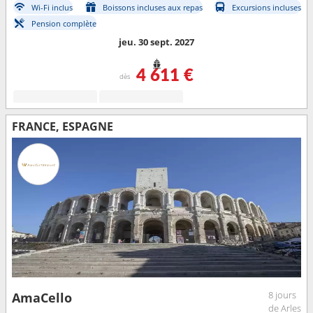
Wi-Fi inclus
Boissons incluses aux repas
Excursions incluses
Pension complète
jeu. 30 sept. 2027
4 611 €
dès
FRANCE, ESPAGNE
8 jours
AmaCello
de Arles