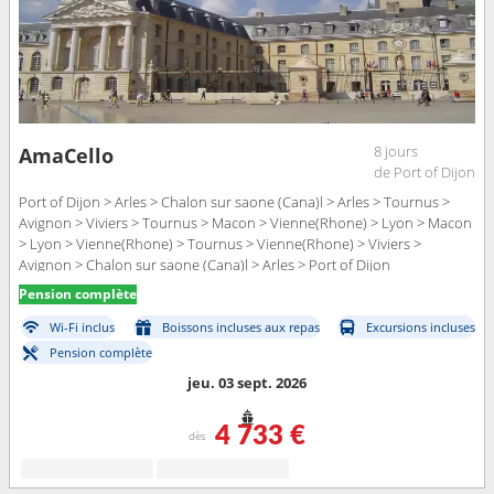
8 jours
AmaCello
de Port of Dijon
Port of Dijon > Arles > Chalon sur saone (Cana)l > Arles > Tournus >
Avignon > Viviers > Tournus > Macon > Vienne(Rhone) > Lyon > Macon
> Lyon > Vienne(Rhone) > Tournus > Vienne(Rhone) > Viviers >
Avignon > Chalon sur saone (Cana)l > Arles > Port of Dijon
Pension complète
Wi-Fi inclus
Boissons incluses aux repas
Excursions incluses
Pension complète
jeu. 03 sept. 2026
4 733 €
dès