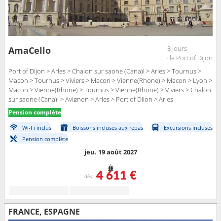
8 jours
AmaCello
de Port of Dijon
Port of Dijon > Arles > Chalon sur saone (Cana)l > Arles > Tournus >
Macon > Tournus > Viviers > Macon > Vienne(Rhone) > Macon > Lyon >
Macon > Vienne(Rhone) > Tournus > Vienne(Rhone) > Viviers > Chalon
sur saone (Cana)l > Avignon > Arles > Port of Dijon > Arles
Pension complète
Wi-Fi inclus
Boissons incluses aux repas
Excursions incluses
Pension complète
jeu. 19 août 2027
4 611 €
dès
FRANCE, ESPAGNE