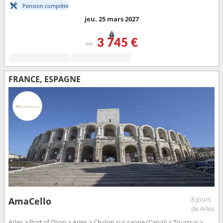
Pension complète
jeu. 25 mars 2027
3 745 €
dès
FRANCE, ESPAGNE
8 jours
AmaCello
de Arles
Arles > Port of Dijon > Arles > Chalon sur saone (Cana)l > Tournus >