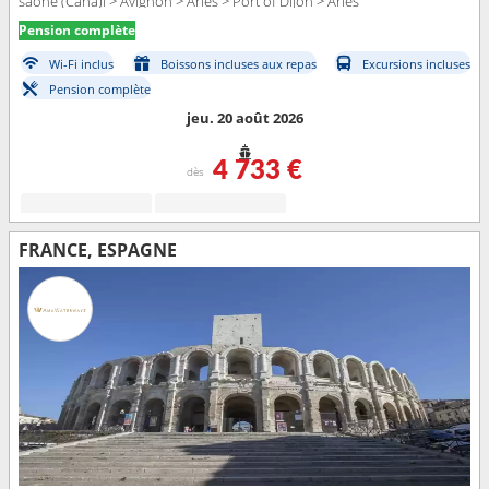
saone (Cana)l > Avignon > Arles > Port of Dijon > Arles
Pension complète
Wi-Fi inclus
Boissons incluses aux repas
Excursions incluses
Pension complète
jeu. 20 août 2026
4 733 €
dès
FRANCE, ESPAGNE