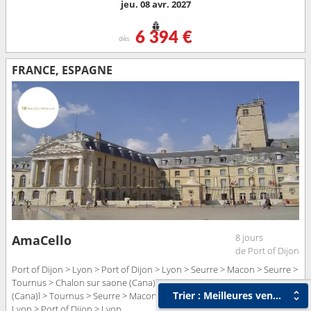
jeu. 08 avr. 2027
6 394 €
dès
FRANCE, ESPAGNE
8 jours
AmaCello
de Port of Dijon
Port of Dijon > Lyon > Port of Dijon > Lyon > Seurre > Macon > Seurre >
Tournus > Chalon sur saone (Cana)l > Tournus > Chalon sur saone
Trier : Meilleures ventes
(Cana)l > Tournus > Seurre > Macon > Seurre > Macon > Port of Dijon >
Lyon > Port of Dijon > Lyon