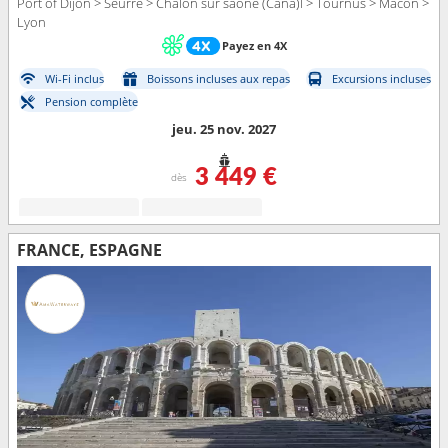
Port of Dijon > Seurre > Chalon sur saone (Cana)l > Tournus > Macon >
Lyon
Payez en 4X
Wi-Fi inclus
Boissons incluses aux repas
Excursions incluses
Pension complète
jeu. 25 nov. 2027
3 449 €
dès
FRANCE, ESPAGNE