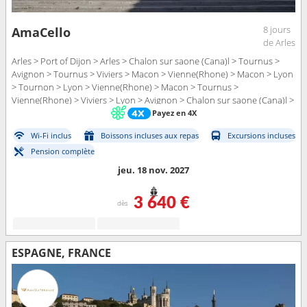
8 jours
AmaCello
de Arles
Arles > Port of Dijon > Arles > Chalon sur saone (Cana)l > Tournus >
Avignon > Tournus > Viviers > Macon > Vienne(Rhone) > Macon > Lyon
> Tournon > Lyon > Vienne(Rhone) > Macon > Tournus >
Vienne(Rhone) > Viviers > Lyon > Avignon > Chalon sur saone (Cana)l >
Arles > Port of Dijon
Payez en 4X
Wi-Fi inclus
Boissons incluses aux repas
Excursions incluses
Pension complète
jeu. 18 nov. 2027
3 640 €
dès
ESPAGNE, FRANCE