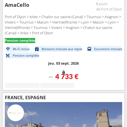
8 jours
AmaCello
de Port of Dijon
Port of Dijon > Arles > Chalon sur saone (Cana)l > Tournus > Avignon >
Viviers > Tournus > Macon > Vienne(Rhone) > Lyon > Macon > Lyon >
Vienne(Rhone) > Tournus > Viviers > Avignon > Chalon sur saone
(Cana)l > Arles > Port of Dijon
Pension complète
Wi-Fi inclus
Boissons incluses aux repas
Excursions incluses
Pension complète
jeu. 03 sept. 2026
4 733 €
dès
FRANCE, ESPAGNE