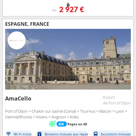
2 927 €
dès
ESPAGNE, FRANCE
8 jours
AmaCello
de Port of Dijon
Port of Dijon > Chalon sur saone (Cana)l > Tournus > Macon > Lyon >
Vienne(Rhone) > Viviers > Avignon > Arles
Payez en 4X
Wi-Fi inclus
Boissons incluses aux repas
Excursions incluses