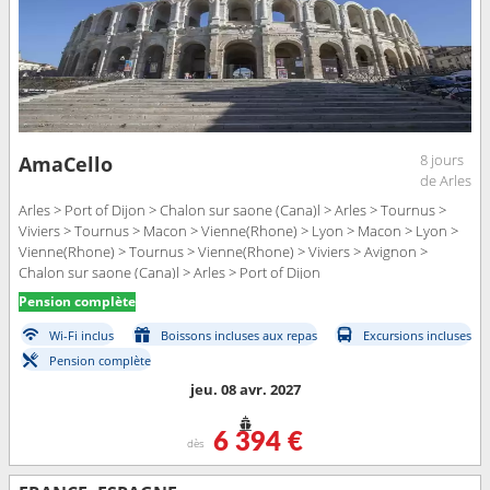
8 jours
AmaCello
de Arles
Arles > Port of Dijon > Chalon sur saone (Cana)l > Arles > Tournus >
Viviers > Tournus > Macon > Vienne(Rhone) > Lyon > Macon > Lyon >
Vienne(Rhone) > Tournus > Vienne(Rhone) > Viviers > Avignon >
Chalon sur saone (Cana)l > Arles > Port of Dijon
Pension complète
Wi-Fi inclus
Boissons incluses aux repas
Excursions incluses
Pension complète
jeu. 08 avr. 2027
6 394 €
dès