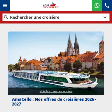
Rechercher une croisière
Nos destinations
Mois de départ
Ports
Compagnies
Rechercher
Voir les 3 autres photos
AmaCello : Nos offres de croisières 2026 -
2027