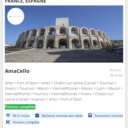
FRANCE, ESPAGNE
8 jours
AmaCello
de Arles
Arles > Port of Dijon > Arles > Chalon sur saone (Cana)l > Tournus >
Viviers > Tournus > Macon > Vienne(Rhone) > Macon > Lyon > Macon >
Vienne(Rhone) > Tournus > Vienne(Rhone) > Viviers > Chalon sur
saone (Cana)l > Avignon > Arles > Port of Dijon
Pension complète
Wi-Fi inclus
Boissons incluses aux repas
Excursions incluses
Pension complète