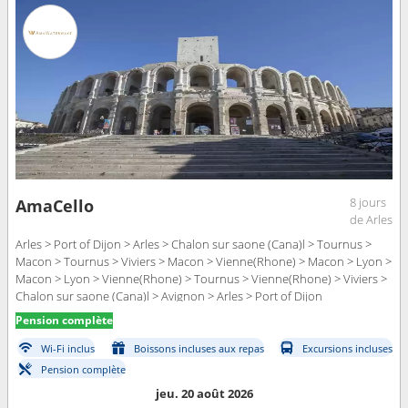
8 jours
AmaCello
de Arles
Arles > Port of Dijon > Arles > Chalon sur saone (Cana)l > Tournus >
Macon > Tournus > Viviers > Macon > Vienne(Rhone) > Macon > Lyon >
Macon > Lyon > Vienne(Rhone) > Tournus > Vienne(Rhone) > Viviers >
Chalon sur saone (Cana)l > Avignon > Arles > Port of Dijon
Pension complète
Wi-Fi inclus
Boissons incluses aux repas
Excursions incluses
Pension complète
jeu. 20 août 2026