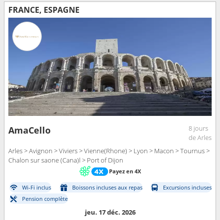
FRANCE, ESPAGNE
8 jours
AmaCello
de Arles
Arles > Avignon > Viviers > Vienne(Rhone) > Lyon > Macon > Tournus >
Chalon sur saone (Cana)l > Port of Dijon
Payez en 4X
Wi-Fi inclus
Boissons incluses aux repas
Excursions incluses
Pension complète
jeu. 17 déc. 2026