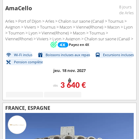
8 jours
AmaCello
de Arles
Arles > Port of Dijon > Arles > Chalon sur saone (Cana)l > Tournus >
Avignon > Viviers > Tournus > Macon > Vienne(Rhone) > Macon > Lyon
> Tournon > Lyon > Vienne(Rhone) > Macon > Tournus >
Vienne(Rhone) > Viviers > Lyon > Avignon > Chalon sur saone (Cana)l >
Arles > Port of Dijon > Arles
Payez en 4X
Wi-Fi inclus
Boissons incluses aux repas
Excursions incluses
Pension complète
jeu. 18 nov. 2027
3 640 €
dès
FRANCE, ESPAGNE