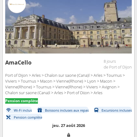
8 jours
AmaCello
de Port of Dijon
Port of Dijon > Arles > Chalon sur saone (Cana)l > Arles > Tournus >
Viviers > Tournus > Macon > Vienne(Rhone) > Lyon > Macon >
Vienne(Rhone) > Tournus > Vienne(Rhone) > Viviers > Avignon >
Chalon sur saone (Cana)l > Arles > Port of Dijon > Arles
Pension complète
Wi-Fi inclus
Boissons incluses aux repas
Excursions incluses
Pension complète
jeu. 27 août 2026