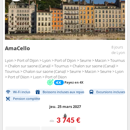
8 jours
AmaCello
de Lyon
Lyon > Port of Dijon > Lyon > Port of Dijon > Seurre > Macon > Tournus
> Chalon sur saone (Cana)l > Tournus > Chalon sur saone (Cana)l >
Tournus > Chalon sur saone (Cana)l > Seurre > Macon > Seurre > Lyon
> Port of Dijon > Lyon > Port of Dijon
Payez en 4X
Wi-Fi inclus
Boissons incluses aux repas
Excursions incluses
Pension complète
jeu. 25 mars 2027
3 745 €
dès