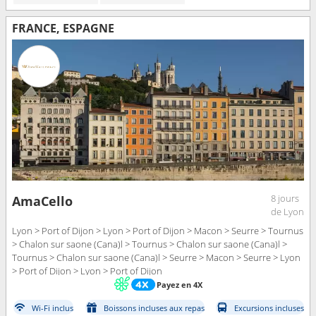
FRANCE, ESPAGNE
8 jours
AmaCello
de Lyon
Lyon > Port of Dijon > Lyon > Port of Dijon > Macon > Seurre > Tournus
> Chalon sur saone (Cana)l > Tournus > Chalon sur saone (Cana)l >
Tournus > Chalon sur saone (Cana)l > Seurre > Macon > Seurre > Lyon
> Port of Dijon > Lyon > Port of Dijon
Payez en 4X
Wi-Fi inclus
Boissons incluses aux repas
Excursions incluses