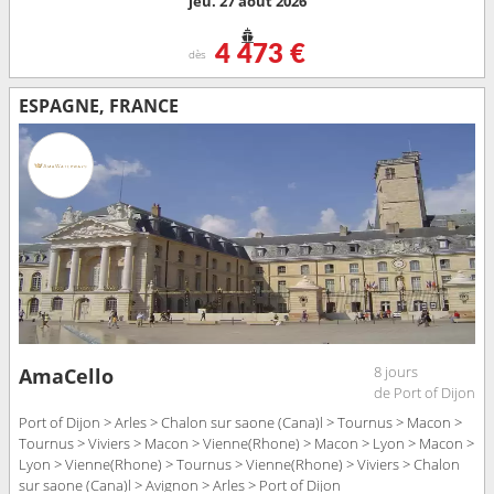
jeu. 27 août 2026
4 473 €
dès
ESPAGNE, FRANCE
8 jours
AmaCello
de Port of Dijon
Port of Dijon > Arles > Chalon sur saone (Cana)l > Tournus > Macon >
Tournus > Viviers > Macon > Vienne(Rhone) > Macon > Lyon > Macon >
Lyon > Vienne(Rhone) > Tournus > Vienne(Rhone) > Viviers > Chalon
sur saone (Cana)l > Avignon > Arles > Port of Dijon