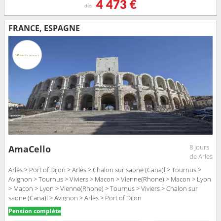
4 473 €
dès
FRANCE, ESPAGNE
8 jours
AmaCello
de Arles
Arles > Port of Dijon > Arles > Chalon sur saone (Cana)l > Tournus >
Avignon > Tournus > Viviers > Macon > Vienne(Rhone) > Macon > Lyon
> Macon > Lyon > Vienne(Rhone) > Tournus > Viviers > Chalon sur
saone (Cana)l > Avignon > Arles > Port of Dijon
Pension complète