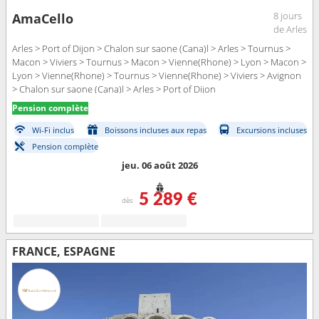
8 jours
AmaCello
de Arles
Arles > Port of Dijon > Chalon sur saone (Cana)l > Arles > Tournus >
Macon > Viviers > Tournus > Macon > Vienne(Rhone) > Lyon > Macon >
Lyon > Vienne(Rhone) > Tournus > Vienne(Rhone) > Viviers > Avignon
> Chalon sur saone (Cana)l > Arles > Port of Dijon
Pension complète
Wi-Fi inclus
Boissons incluses aux repas
Excursions incluses
Pension complète
jeu. 06 août 2026
5 289 €
dès
FRANCE, ESPAGNE