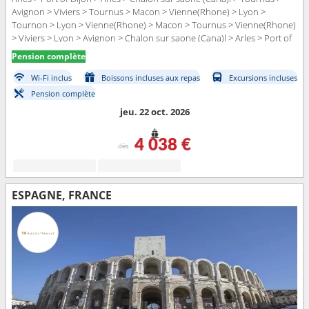
Avignon > Viviers > Tournus > Macon > Vienne(Rhone) > Lyon >
Tournon > Lyon > Vienne(Rhone) > Macon > Tournus > Vienne(Rhone)
> Viviers > Lyon > Avignon > Chalon sur saone (Cana)l > Arles > Port of
Dijon
Pension complète
Wi-Fi inclus
Boissons incluses aux repas
Excursions incluses
Pension complète
jeu. 22 oct. 2026
4 038 €
dès
ESPAGNE, FRANCE