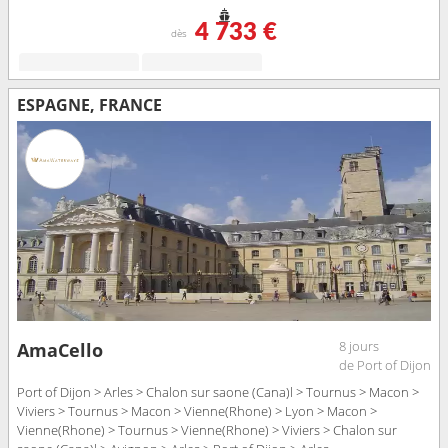
4 733 €
dès
ESPAGNE, FRANCE
8 jours
AmaCello
de Port of Dijon
Port of Dijon > Arles > Chalon sur saone (Cana)l > Tournus > Macon >
Viviers > Tournus > Macon > Vienne(Rhone) > Lyon > Macon >
Vienne(Rhone) > Tournus > Vienne(Rhone) > Viviers > Chalon sur