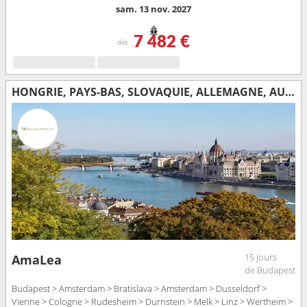
sam. 13 nov. 2027
7 482 €
dès
HONGRIE, PAYS-BAS, SLOVAQUIE, ALLEMAGNE, AUTRICHE
15 jours
AmaLea
de Budapest
Budapest > Amsterdam > Bratislava > Amsterdam > Dusseldorf >
Vienne > Cologne > Rudesheim > Durnstein > Melk > Linz > Wertheim >