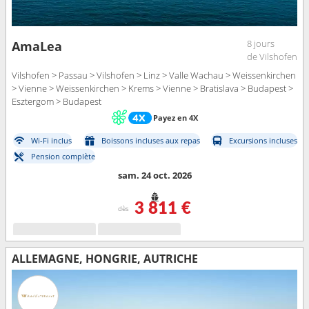
8 jours
AmaLea
de Vilshofen
Vilshofen > Passau > Vilshofen > Linz > Valle Wachau > Weissenkirchen
> Vienne > Weissenkirchen > Krems > Vienne > Bratislava > Budapest >
Esztergom > Budapest
Payez en 4X
Wi-Fi inclus
Boissons incluses aux repas
Excursions incluses
Pension complète
sam. 24 oct. 2026
3 811 €
dès
ALLEMAGNE, HONGRIE, AUTRICHE