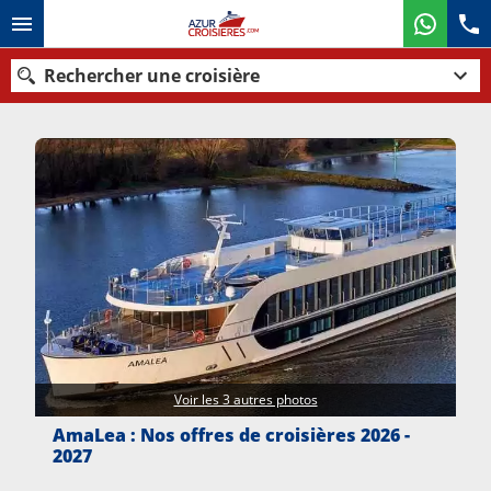
Rechercher une croisière
Nos destinations
Mois de départ
Ports
Compagnies
Rechercher
Voir les 3 autres photos
AmaLea : Nos offres de croisières 2026 -
2027