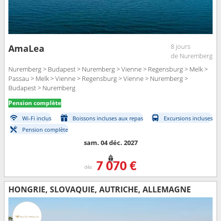
8 jours
AmaLea
de Nuremberg
Nuremberg > Budapest > Nuremberg > Vienne > Regensburg > Melk >
Passau > Melk > Vienne > Regensburg > Vienne > Nuremberg >
Budapest > Nuremberg
Pension complète
Wi-Fi inclus
Boissons incluses aux repas
Excursions incluses
Pension complète
sam. 04 déc. 2027
7 070 €
dès
HONGRIE, SLOVAQUIE, AUTRICHE, ALLEMAGNE