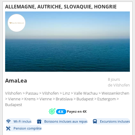
ALLEMAGNE, AUTRICHE, SLOVAQUIE, HONGRIE
8 jours
AmaLea
de Vilshofen
Vilshofen > Passau > Vilshofen > Linz > Valle Wachau > Weissenkirchen
> Vienne > Krems > Vienne > Bratislava > Budapest > Esztergom >
Budapest
Payez en 4X
Wi-Fi inclus
Boissons incluses aux repas
Excursions incluses
Pension complète