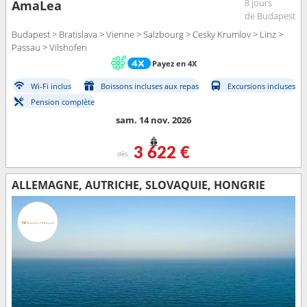
8 jours
AmaLea
de Budapest
Budapest > Bratislava > Vienne > Salzbourg > Cesky Krumlov > Linz >
Passau > Vilshofen
Payez en 4X
Wi-Fi inclus
Boissons incluses aux repas
Excursions incluses
Pension complète
sam. 14 nov. 2026
3 622 €
dès
ALLEMAGNE, AUTRICHE, SLOVAQUIE, HONGRIE