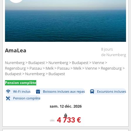
8 jours
AmaLea
de Nuremberg
Nuremberg > Budapest > Nuremberg > Budapest > Vienne >
Regensburg > Passau > Melk > Passau > Melk > Vienne > Regensburg >
Budapest > Nuremberg > Budapest
Pension complète
Wi-Fi inclus
Boissons incluses aux repas
Excursions incluses
Pension complète
sam. 12 déc. 2026
4 733 €
dès