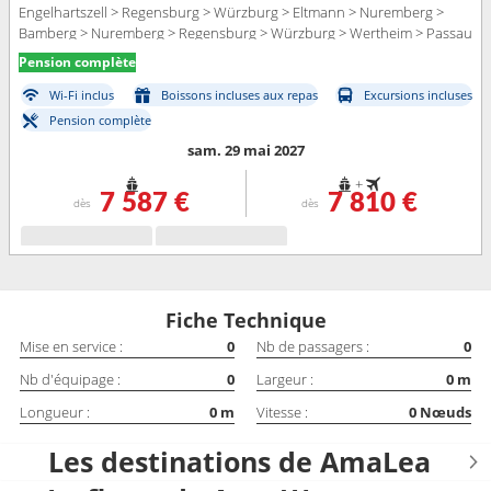
Engelhartszell > Regensburg > Würzburg > Eltmann > Nuremberg >
Bamberg > Nuremberg > Regensburg > Würzburg > Wertheim > Passau
> Freudenberg > Melk > Rudesheim > Vienne > Lahnstein > Cologne >
Pension complète
Vienne > Budapest > Amsterdam > Budapest > Amsterdam
Wi-Fi inclus
Boissons incluses aux repas
Excursions incluses
Pension complète
sam. 29 mai 2027
+
7 587 €
7 810 €
dès
dès
Fiche Technique
Mise en service :
0
Nb de passagers :
0
Nb d'équipage :
0
Largeur :
0
m
Longueur :
0
m
Vitesse :
0
Nœuds
Les destinations de AmaLea