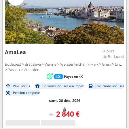
8 jours
AmaLea
de Budapest
Budapest > Bratislava > Vienne > Weissenkirchen > Melk > Grein > Linz
> Passau > Vilshofen
Payez en 4X
Wi-Fi inclus
Boissons incluses aux repas
Excursions incluses
Pension complète
sam. 26 déc. 2026
2 840 €
dès