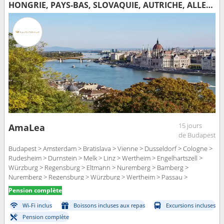
HONGRIE, PAYS-BAS, SLOVAQUIE, AUTRICHE, ALLEMAGNE
15 jours
AmaLea
de Budapest
Budapest > Amsterdam > Bratislava > Vienne > Dusseldorf > Cologne >
Rudesheim > Durnstein > Melk > Linz > Wertheim > Engelhartszell >
Würzburg > Regensburg > Eltmann > Nuremberg > Bamberg >
Nuremberg > Regensburg > Würzburg > Wertheim > Passau >
Freudenberg > Rudesheim > Melk > Vienne > Lahnstein > Vienne >
Pension complète
Cologne > Budapest > Amsterdam > Budapest > Amsterdam
Wi-Fi inclus
Boissons incluses aux repas
Excursions incluses
Pension complète