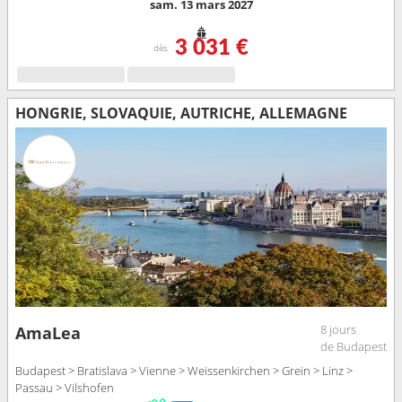
sam. 13 mars 2027
3 031 €
dès
HONGRIE, SLOVAQUIE, AUTRICHE, ALLEMAGNE
8 jours
AmaLea
de Budapest
Budapest > Bratislava > Vienne > Weissenkirchen > Grein > Linz >
Passau > Vilshofen