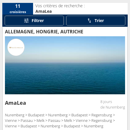
Vos critères de recherche :
11
AmaLea
croisières
Filtrer
Trier
ALLEMAGNE, HONGRIE, AUTRICHE
8 jours
AmaLea
de Nuremberg
Nuremberg > Budapest > Nuremberg > Budapest > Regensburg >
Vienne > Passau > Melk > Passau > Melk > Vienne > Regensburg >
Vienne > Budapest > Nuremberg > Budapest > Nuremberg