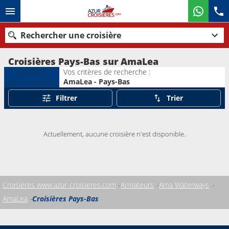
Rechercher une croisière
Croisières Pays-Bas sur AmaLea
Vos critères de recherche :
AmaLea - Pays-Bas
Nos destinations
Filtrer
Trier
Mois de départ
Actuellement, aucune croisière n'est disponible.
Ports
Compagnies
Rechercher
Croisières www.azur-croisieres.com
Armateurs
Ama Waterways
AmaLea
Croisières Pays-Bas