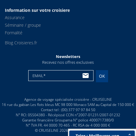
Information sur votre croisiere
Assurance
Séminaire / groupe
Formalité
Blog Croisieres.fr
Newsletters
Recevez nos offres exclusives
EMAIL*
OK
Agence de voyage spécialisée croisière - CRUISELINE
16 rue du gabian Les flots bleus MC 98 000 Monaco SAM au Capital de 150 000 €
Contact tel : (00) 377 97 97 84 50
N° RCI: 05S04380 - Récépissé CCIN n°2007-01231/2007-01232
Garantie financière Groupama N° police 4000717380/0
N° TVA FR. 44 0000 70 465 - RC RSA de 4 000 000 €
© CRUISELINE 2026 - all rights reserved
Trier : Meilleures ventes