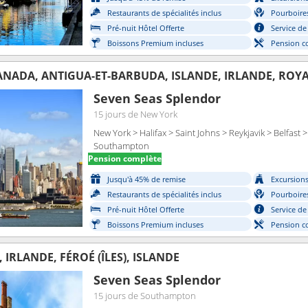
Restaurants de spécialités inclus
Pourboires
Pré-nuit Hôtel Offerte
Service de
Boissons Premium incluses
Pension c
CANADA, ANTIGUA-ET-BARBUDA, ISLANDE, IRLANDE, ROY
Seven Seas Splendor
15 jours
de New York
New York > Halifax > Saint Johns > Reykjavik > Belfast
Southampton
Pension complète
Jusqu'à 45% de remise
Excursions 
Restaurants de spécialités inclus
Pourboires
Pré-nuit Hôtel Offerte
Service de
Boissons Premium incluses
Pension c
IRLANDE, FÉROÉ (ÎLES), ISLANDE
Seven Seas Splendor
15 jours
de Southampton