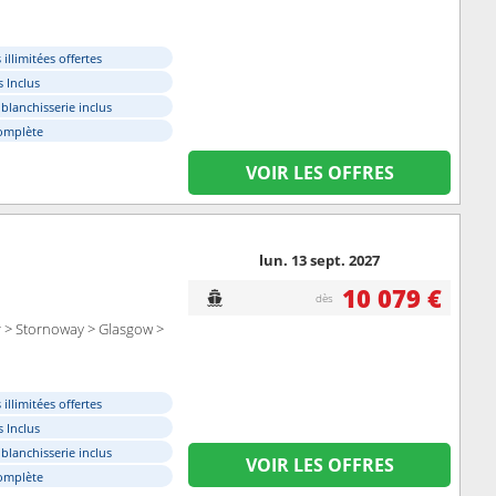
illimitées offertes
 Inclus
 blanchisserie inclus
omplète
VOIR LES OFFRES
lun. 13 sept. 2027
10 079 €
dès
 > Stornoway > Glasgow >
illimitées offertes
 Inclus
 blanchisserie inclus
VOIR LES OFFRES
omplète