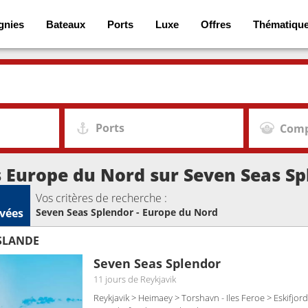
gnies
Bateaux
Ports
Luxe
Offres
Thématiqu
Ports
Comp
s Europe du Nord sur Seven Seas S
Vos critères de recherche :
vées
Seven Seas Splendor - Europe du Nord
ISLANDE
Seven Seas Splendor
11 jours
de Reykjavik
Reykjavik > Heimaey > Torshavn - Iles Feroe > Eskifjord