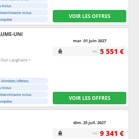
 Inclus
 blanchisserie inclus
VOIR LES OFFRES
omplète
AUME-UNI
mar. 01 juin 2027
5 551 €
dès
 > Dun Laoghaire >
illimitées offertes
 Inclus
 blanchisserie inclus
VOIR LES OFFRES
omplète
dim. 25 juil. 2027
9 341 €
dès