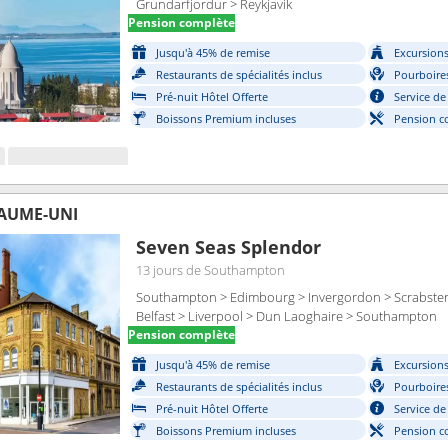
Grundarfjordur > Reykjavik
Pension complète
Jusqu'à 45% de remise
Excursions 
Restaurants de spécialités inclus
Pourboires
Pré-nuit Hôtel Offerte
Service de
Boissons Premium incluses
Pension c
AUME-UNI
Seven Seas Splendor
13 jours
de Southampton
Southampton > Edimbourg > Invergordon > Scrabster
Belfast > Liverpool > Dun Laoghaire > Southampton
Pension complète
Jusqu'à 45% de remise
Excursions 
Restaurants de spécialités inclus
Pourboires
Pré-nuit Hôtel Offerte
Service de
Boissons Premium incluses
Pension c