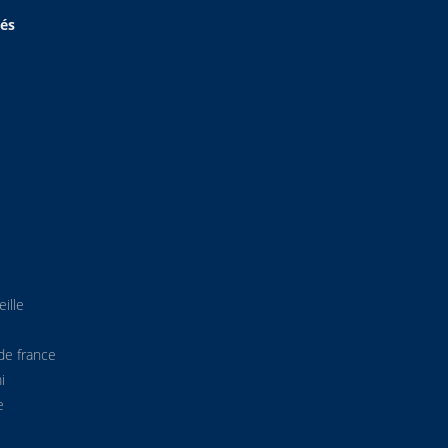
hés
ille
de france
i
e