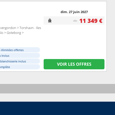
dim. 27 juin 2027
11 349 €
dès
ergordon > Torshavn - Iles
slo > Goteborg >
illimitées offertes
 Inclus
 blanchisserie inclus
VOIR LES OFFRES
omplète