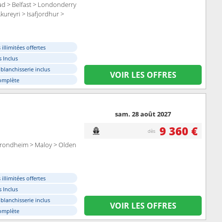
d > Belfast > Londonderry
kureyri > Isafjordhur >
illimitées offertes
 Inclus
 blanchisserie inclus
VOIR LES OFFRES
omplète
sam. 28 août 2027
9 360 €
dès
 Trondheim > Maloy > Olden
illimitées offertes
 Inclus
 blanchisserie inclus
VOIR LES OFFRES
omplète