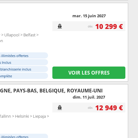
mar. 15 juin 2027
10 299 €
dès
 Ullapool > Belfast >
on
illimitées offertes
 Inclus
 blanchisserie inclus
VOIR LES OFFRES
omplète
GNE, PAYS-BAS, BELGIQUE, ROYAUME-UNI
dim. 11 juil. 2027
12 949 €
dès
inn > Helsinki > Liepaja >
illimitées offertes