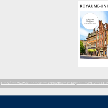
ROYAUME-UNI,
Croisières www.azur-croisieres.com
Armateurs
Regent Seven Seas Crui