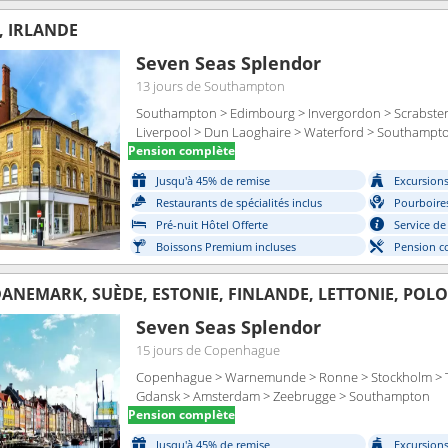
 IRLANDE
Seven Seas Splendor
13 jours
de Southampton
Southampton > Edimbourg > Invergordon > Scrabster >
Liverpool > Dun Laoghaire > Waterford > Southampt
Pension complète
Jusqu'à 45% de remise
Excursions 
Restaurants de spécialités inclus
Pourboires
Pré-nuit Hôtel Offerte
Service de
Boissons Premium incluses
Pension c
ANEMARK, SUÈDE, ESTONIE, FINLANDE, LETTONIE, POLO
Seven Seas Splendor
15 jours
de Copenhague
Copenhague > Warnemunde > Ronne > Stockholm > Tall
Gdansk > Amsterdam > Zeebrugge > Southampton
Pension complète
Jusqu'à 45% de remise
Excursions 