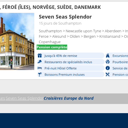
 FÉROÉ (ÎLES), NORVÈGE, SUÈDE, DANEMARK
Seven Seas Splendor
15 jours
de Southampton
Southampton > Newcastle upon Tyne > Aberdeen > Inv
Feroe > Alesund > Olden > Bergen > Kristiansand > O
Copenhague
Pension complète
Jusqu'à 45% de remise
Excursions 
Restaurants de spécialités inclus
Pourboires
Pré-nuit Hôtel Offerte
Service de
Boissons Premium incluses
Pension c
ses
Seven Seas Splendor
Croisières Europe du Nord