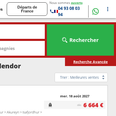
Nous sommes
ouverts
Départs de
04 93 08 03
es
France
94
Rechercher
agnies
Recherche Avancée
plendor
Trier : Meilleures ventes
mer. 18 août 2027
6 664 €
dès
ur > Akureyri > Isafjordhur >