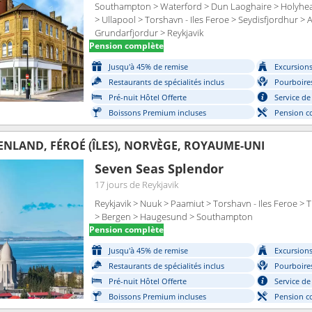
Southampton > Waterford > Dun Laoghaire > Holyhea
> Ullapool > Torshavn - Iles Feroe > Seydisfjordhur > A
Grundarfjordur > Reykjavik
Pension complète
Jusqu'à 45% de remise
Excursions 
Restaurants de spécialités inclus
Pourboires
Pré-nuit Hôtel Offerte
Service de
Boissons Premium incluses
Pension c
ENLAND, FÉROÉ (ÎLES), NORVÈGE, ROYAUME-UNI
Seven Seas Splendor
17 jours
de Reykjavik
Reykjavik > Nuuk > Paamiut > Torshavn - Iles Feroe >
> Bergen > Haugesund > Southampton
Pension complète
Jusqu'à 45% de remise
Excursions 
Restaurants de spécialités inclus
Pourboires
Pré-nuit Hôtel Offerte
Service de
Boissons Premium incluses
Pension c