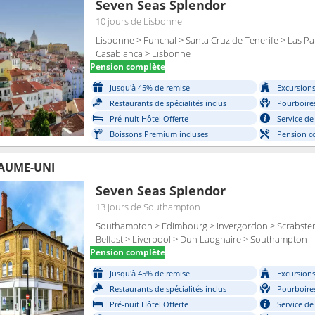
Seven Seas Splendor
10 jours
de Lisbonne
Lisbonne > Funchal > Santa Cruz de Tenerife > Las Pal
Casablanca > Lisbonne
Pension complète
Jusqu'à 45% de remise
Excursions 
Restaurants de spécialités inclus
Pourboires
Pré-nuit Hôtel Offerte
Service de
Boissons Premium incluses
Pension c
AUME-UNI
Seven Seas Splendor
13 jours
de Southampton
Southampton > Edimbourg > Invergordon > Scrabster
Belfast > Liverpool > Dun Laoghaire > Southampton
Pension complète
Jusqu'à 45% de remise
Excursions 
Restaurants de spécialités inclus
Pourboires
Pré-nuit Hôtel Offerte
Service de