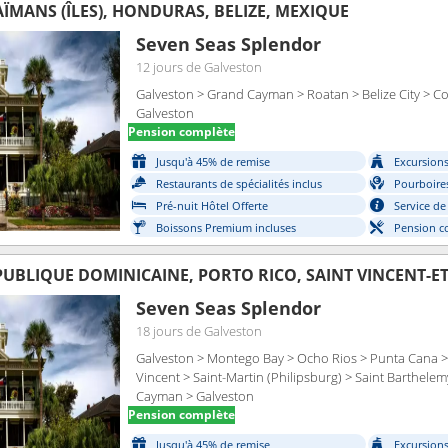
AÏMANS (ÎLES), HONDURAS, BELIZE, MEXIQUE
Seven Seas Splendor
12 jours
de Galveston
Galveston > Grand Cayman > Roatan > Belize City > C
Galveston
Pension complète
Jusqu'à 45% de remise
Excursions 
Restaurants de spécialités inclus
Pourboires
Pré-nuit Hôtel Offerte
Service de
Boissons Premium incluses
Pension c
Seven Seas Splendor
18 jours
de Galveston
Galveston > Montego Bay > Ocho Rios > Punta Cana > 
Vincent > Saint-Martin (Philipsburg) > Saint Barthele
Cayman > Galveston
Pension complète
Jusqu'à 45% de remise
Excursions 