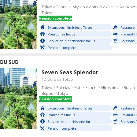
Tokyo > Sendai > Miyako > Aomori > Akita > Kanazawa
Tokyo
Pension complète
Excursions illimitées offertes
Restaurant
Pourboires Inclus
Pré-nuit H
Service de blanchisserie inclus
Boissons 
Pension complète
 DU SUD
Seven Seas Splendor
12 jours
de Tokyo
Tokyo > Shimizu > Kobe > kochi > Hiroshima > Busan 
Beppu > Tokyo
Pension complète
Excursions illimitées offertes
Restaurant
Pourboires Inclus
Pré-nuit H
Service de blanchisserie inclus
Boissons 
Pension complète