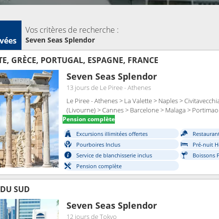
Vos critères de recherche :
vées
Seven Seas Splendor
LTE, GRÈCE, PORTUGAL, ESPAGNE, FRANCE
Seven Seas Splendor
13 jours
de Le Piree - Athenes
Le Piree - Athenes > La Valette > Naples > Civitavecch
(Livourne) > Cannes > Barcelone > Malaga > Portimao
Pension complète
Excursions illimitées offertes
Restaurant
Pourboires Inclus
Pré-nuit H
Service de blanchisserie inclus
Boissons 
Pension complète
 DU SUD
Seven Seas Splendor
12 jours
de Tokyo