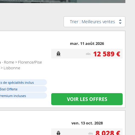
Trier : Meilleures ventes
mar. 11 août 2026
12 589 €
dès
ia - Rome > Florence/Pise
 > Lisbonne
s de spécialités inclus
ôtel Offerte
Premium incluses
VOIR LES OFFRES
ven. 13 oct. 2028
8 028 €
dès