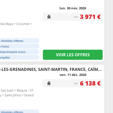
lun. 30 nov. 2026
3 971 €
dès
osta Maya > Cozumel >
illimitées offertes
 Inclus
 blanchisserie inclus
VOIR LES OFFRES
omplète
JAMAÏQUE, RÉPUBLIQUE DOMINICAINE, PORTO RICO, SAINT VINCENT-ET-LES-GRENADINES, SAINT-MARTIN, FRANCE, CAÏMANS (ÎLES), ÉTATS-UNIS
ven. 11 déc. 2026
6 138 €
dès
San Juan > Bequia - ST.
my > Saint Johns > Grand
illimitées offertes