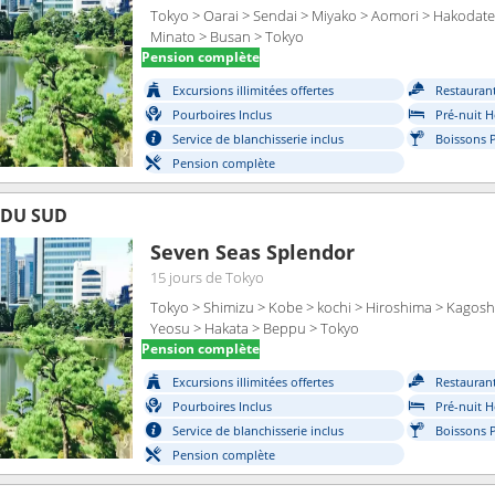
Tokyo > Oarai > Sendai > Miyako > Aomori > Hakodate 
Minato > Busan > Tokyo
Pension complète
Excursions illimitées offertes
Restaurant
Pourboires Inclus
Pré-nuit H
Service de blanchisserie inclus
Boissons 
Pension complète
 DU SUD
Seven Seas Splendor
15 jours
de Tokyo
Tokyo > Shimizu > Kobe > kochi > Hiroshima > Kagoshi
Yeosu > Hakata > Beppu > Tokyo
Pension complète
Excursions illimitées offertes
Restaurant
Pourboires Inclus
Pré-nuit H
Service de blanchisserie inclus
Boissons 
Pension complète