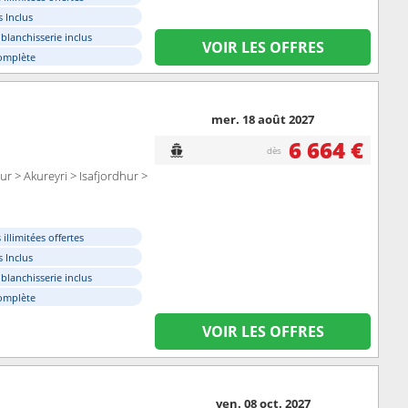
 Inclus
 blanchisserie inclus
VOIR LES OFFRES
omplète
mer. 18 août 2027
6 664 €
dès
ur > Akureyri > Isafjordhur >
illimitées offertes
 Inclus
 blanchisserie inclus
omplète
VOIR LES OFFRES
ven. 08 oct. 2027