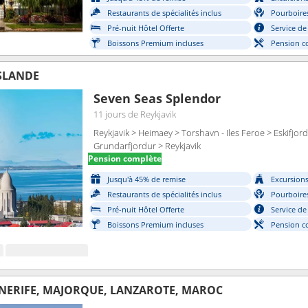
Restaurants de spécialités inclus
Pourboires
Pré-nuit Hôtel Offerte
Service de
Boissons Premium incluses
Pension c
ISLANDE
Seven Seas Splendor
11 jours
de Reykjavik
Reykjavik > Heimaey > Torshavn - Iles Feroe > Eskifjord
Grundarfjordur > Reykjavik
Pension complète
Jusqu'à 45% de remise
Excursions 
Restaurants de spécialités inclus
Pourboires
Pré-nuit Hôtel Offerte
Service de
Boissons Premium incluses
Pension c
NERIFE, MAJORQUE, LANZAROTE, MAROC