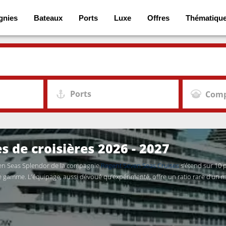
gnies
Bateaux
Ports
Luxe
Offres
Thématiqu
Ports
Comp
s de croisières 2026 - 2027
ven Seas Splendor de la compagnie
Regent Seven Seas Cruises
s’étend sur 10 
 de gamme. L’équipage, aussi dévoué qu’expérimenté, offre un ratio rare d’un