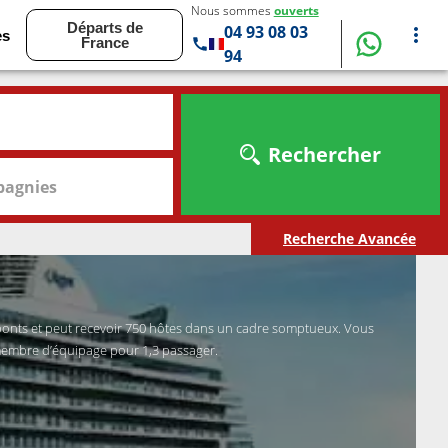
Nous sommes
ouverts
Départs de
04 93 08 03
es
France
94
Rechercher
agnies
Recherche Avancée
ponts et peut recevoir 750 hôtes dans un cadre somptueux. Vous
 membre d’équipage pour 1,3 passager.