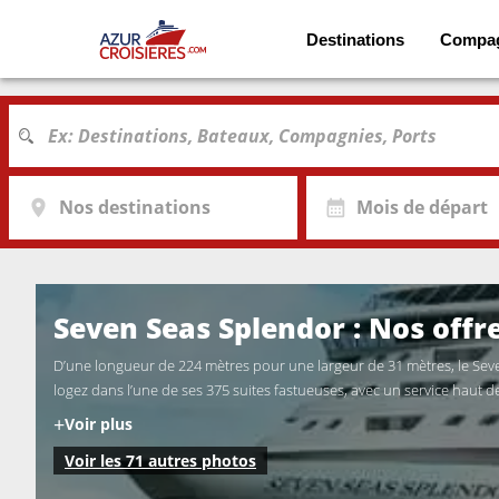
Destinations
Compa
Nos destinations
Mois de départ
Seven Seas Splendor : Nos offre
D’une longueur de 224 mètres pour une largeur de 31 mètres, le Se
logez dans l’une de ses 375 suites fastueuses, avec un service haut
+
Voir plus
Voir les 71 autres photos