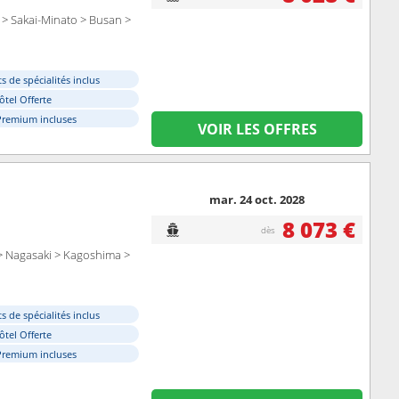
 > Sakai-Minato > Busan >
s de spécialités inclus
ôtel Offerte
Premium incluses
VOIR LES OFFRES
mar. 24 oct. 2028
8 073 €
dès
> Nagasaki > Kagoshima >
s de spécialités inclus
ôtel Offerte
Premium incluses