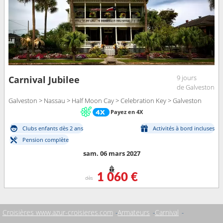
9 jours
Carnival Jubilee
de Galveston
Galveston > Nassau > Half Moon Cay > Celebration Key > Galveston
Payez en 4X
Clubs enfants dès 2 ans
Activités à bord incluses
Pension complète
sam. 06 mars 2027
1 060 €
dès
Croisières www.azur-croisieres.com
Armateurs
Carnival