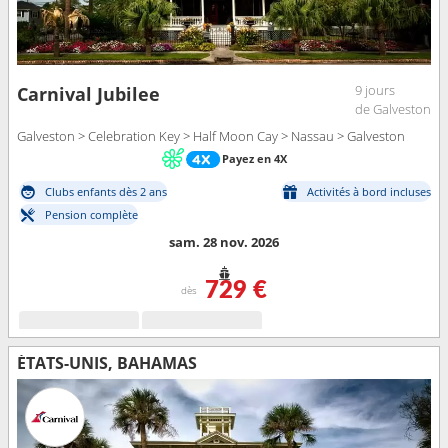
9 jours
Carnival Jubilee
de Galveston
Galveston > Celebration Key > Half Moon Cay > Nassau > Galveston
Payez en 4X
Clubs enfants dès 2 ans
Activités à bord incluses
Pension complète
sam. 28 nov. 2026
729 €
dès
ÉTATS-UNIS, BAHAMAS