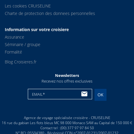
Les cookies CRUISELINE
Charte de protection des donnees personnelles
Information sur votre croisiere
Assurance
Séminaire / groupe
Formalité
Blog Croisieres.fr
Newsletters
Recevez nos offres exclusives
EMAIL*
OK
Agence de voyage spécialisée croisière - CRUISELINE
16 rue du gabian Les flots bleus MC 98 000 Monaco SAM au Capital de 150 000 €
Contact tel : (00) 377 97 97 84 50
N° RCI: 05S04380 - Récépissé CCIN n°2007-01231/2007-01232