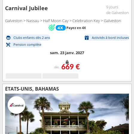
9 jours
Carnival Jubilee
de Galveston
Galveston > Nassau > Half Moon Cay > Celebration Key > Galveston
Payez en 4X
Clubs enfants dès 2 ans
Activités à bord incluses
Pension complète
sam. 23 janv. 2027
669 €
dès
ÉTATS-UNIS, BAHAMAS